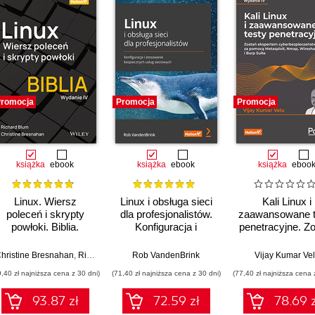
romocja
Promocja
Promocja
książka
ebook
książka
ebook
książka
eboo
Linux. Wiersz
Linux i obsługa sieci
Kali Linux i
poleceń i skrypty
dla profesjonalistów.
zaawansowane t
powłoki. Biblia.
Konfiguracja i
penetracyjne. Z
Wydanie IV
stosowanie
ekspertem
bezpiecznych usług
cyberbezpiecze
hristine Bresnahan
,
Richard Blum
Rob VandenBrink
Vijay Kumar Ve
sieciowych
za pomocą
9,40 zł najniższa cena z 30 dni)
(71,40 zł najniższa cena z 30 dni)
(77,40 zł najniższa cena 
Metasploit, Nm
Wireshark i B
93.87 zł
72.59 zł
78.69 z
Suite. Wydanie