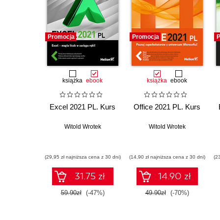
Promocja
Promocja
P
książka
ebook
książka
ebook
Excel 2021 PL. Kurs
Office 2021 PL. Kurs
Witold Wrotek
Witold Wrotek
(29,95 zł najniższa cena z 30 dni)
(14,90 zł najniższa cena z 30 dni)
(2
31.75 zł
14.90 zł
59.90zł
(-47%)
49.90zł
(-70%)