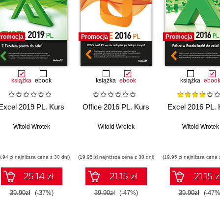
romocja
Promocja
Promocja
książka
ebook
książka
ebook
książka
eboo
Excel 2019 PL. Kurs
Office 2016 PL. Kurs
Excel 2016 PL. 
Witold Wrotek
Witold Wrotek
Witold Wrotek
3,94 zł najniższa cena z 30 dni)
(19,95 zł najniższa cena z 30 dni)
(19,95 zł najniższa cena 
25.14 zł
21.15 zł
21.15 z
39.90zł
(-37%)
39.90zł
(-47%)
39.90zł
(-47%