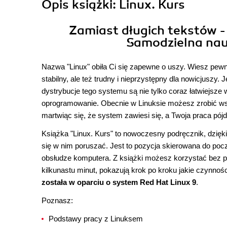
Opis
książki
: Linux. Kurs
Zamiast długich tekstów -
Samodzielna nauk
Nazwa "Linux" obiła Ci się zapewne o uszy. Wiesz pewni
stabilny, ale też trudny i nieprzystępny dla nowicjuszy
dystrybucje tego systemu są nie tylko coraz łatwiejsze
oprogramowanie. Obecnie w Linuksie możesz zrobić wszy
martwiąc się, że system zawiesi się, a Twoja praca pój
Książka "Linux. Kurs" to nowoczesny podręcznik, dzięk
się w nim poruszać. Jest to pozycja skierowana do po
obsłudze komputera. Z książki możesz korzystać bez p
kilkunastu minut, pokazują krok po kroku jakie czynno
została w oparciu o system Red Hat Linux 9
.
Poznasz:
Podstawy pracy z Linuksem