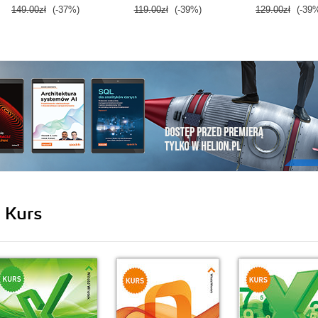
149.00zł
(-37%)
119.00zł
(-39%)
129.00zł
(-39
i Kurs