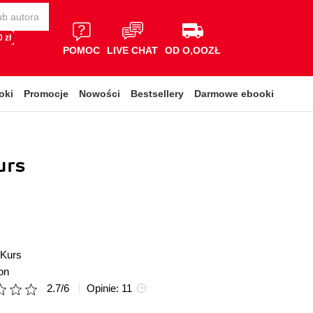
 zł
POMOC
LIVE CHAT
OD O,OOZŁ
oki
Promocje
Nowości
Bestsellery
Darmowe ebooki
urs
Kurs
on
2.7
/
6
Opinie:
11