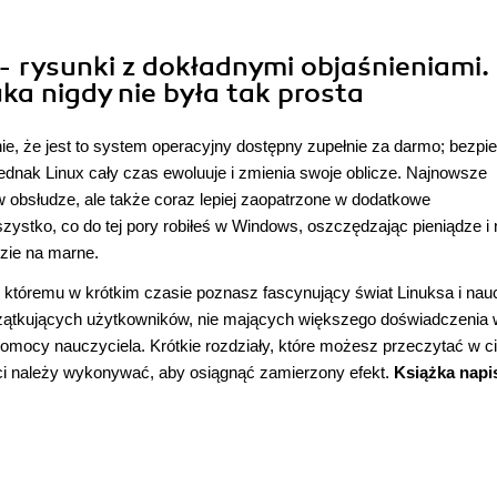
- rysunki z dokładnymi objaśnieniami.
a nigdy nie była tak prosta
e, że jest to system operacyjny dostępny zupełnie za darmo; bezpie
. Jednak Linux cały czas ewoluuje i zmienia swoje oblicze. Najnowsze
 w obsłudze, ale także coraz lepiej zaopatrzone w dodatkowe
stko, co do tej pory robiłeś w Windows, oszczędzając pieniądze i 
dzie na marne.
i któremu w krótkim czasie poznasz fascynujący świat Linuksa i na
czątkujących użytkowników, nie mających większego doświadczenia 
omocy nauczyciela. Krótkie rozdziały, które możesz przeczytać w c
ści należy wykonywać, aby osiągnąć zamierzony efekt.
Książka napi