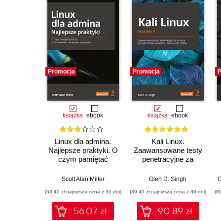
Promocja
Promocja
P
książka
ebook
książka
ebook
Linux dla admina.
Kali Linux.
Najlepsze praktyki. O
Zaawansowane testy
czym pamiętać
penetracyjne za
podczas
pomocą narzędzi
projektowania i
Nmap, Metasploit,
Scott Alan Miller
Glen D. Singh
C
zarządzania
Aircrack-ng i Empire.
(53,40 zł najniższa cena z 30 dni)
(89,40 zł najniższa cena z 30 dni)
(8
systemami
Wydanie II
56.07 zł
90.89 zł