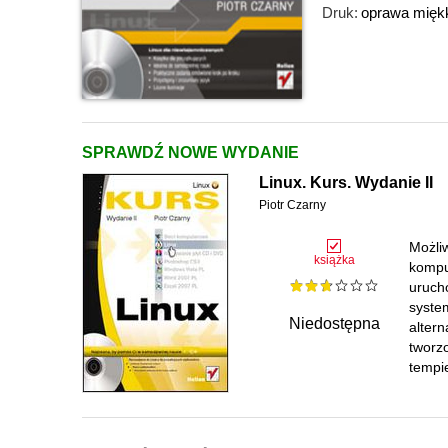
Druk:
oprawa mięk
SPRAWDŹ NOWE WYDANIE
Linux. Kurs. Wydanie II
Piotr Czarny
Możli
książka
kompu
uruch
syste
Niedostępna
alter
tworz
tempie