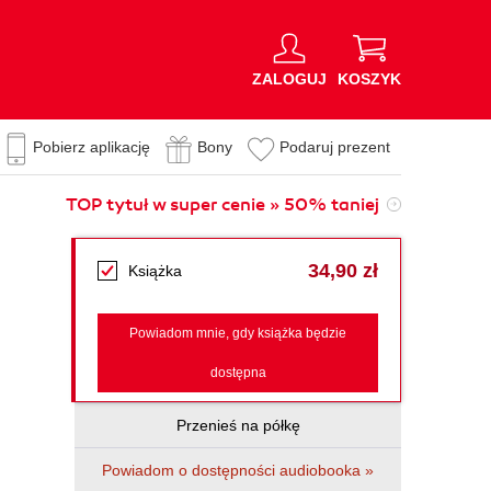
ZALOGUJ
KOSZYK
Pobierz aplikację
Bony
Podaruj prezent
TOP tytuł w super cenie » 50% taniej
34,90 zł
Książka
Powiadom mnie, gdy książka będzie
dostępna
Przenieś na półkę
Powiadom o dostępności audiobooka »