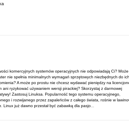
ka
wości komercyjnych systemów operacyjnych nie odpowiadają Ci? Może
ter nie spełnia minimalnych wymagań sprzętowych niezbędnych do ic
omienia? A może po prostu nie chcesz wydawać pieniędzy na licencjo
m ani ryzykować używaniem wersji pirackiej? Skorzystaj z darmowej
natywy! Zastosuj Linuksa. Popularność tego systemu operacyjnego,
onego i rozwijanego przez zapaleńców z całego świata, rośnie w lawi
. Linux już dawno przestał być zabawką dla pasjo...