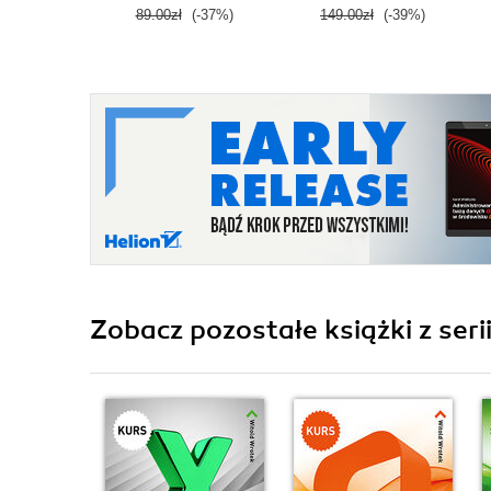
89.00zł
(-37%)
149.00zł
(-39%)
Zobacz pozostałe książki z seri