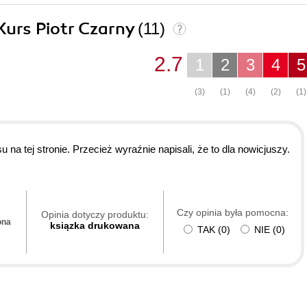
 Kurs Piotr Czarny
(11)
2.7
1
2
3
4
5
(3)
(1)
(4)
(2)
(1)
 na tej stronie. Przecież wyraźnie napisali, że to dla nowicjuszy.
Czy opinia była pomocna:
Opinia dotyczy produktu:
ona
ksiązka drukowana
TAK
(
0
)
NIE
(
0
)