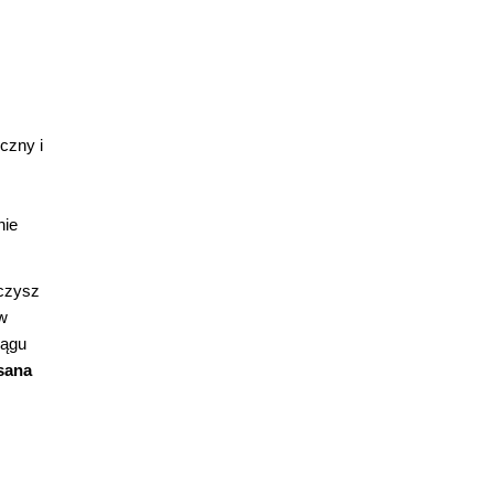
czny i
nie
uczysz
w
iągu
sana