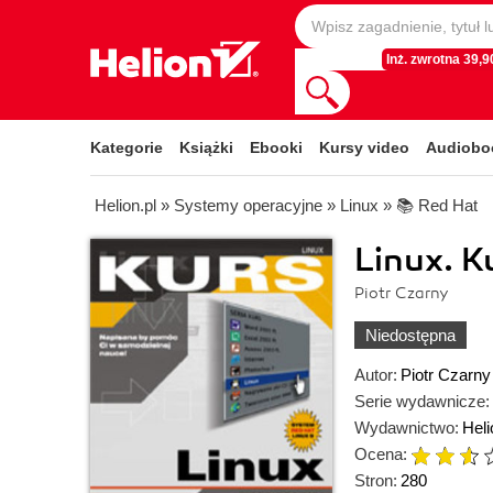
Inż. zwrotna 39,90
Kategorie
Książki
Ebooki
Kursy video
Audiobo
Helion.pl
»
Systemy operacyjne
»
Linux
»
📚 Red Hat
Linux. K
Piotr Czarny
Niedostępna
Autor:
Piotr Czarny
Serie wydawnicze:
Wydawnictwo:
Heli
Ocena:
Stron:
280