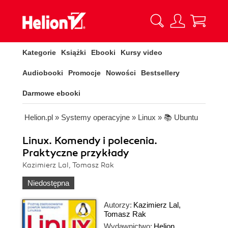
Kategorie
Książki
Ebooki
Kursy video
Audiobooki
Promocje
Nowości
Bestsellery
Darmowe ebooki
Helion.pl
»
Systemy operacyjne
»
Linux
»
📚 Ubuntu
Linux. Komendy i polecenia.
Praktyczne przykłady
Kazimierz Lal, Tomasz Rak
Niedostępna
Autorzy:
Kazimierz Lal
,
Tomasz Rak
Wydawnictwo:
Helion