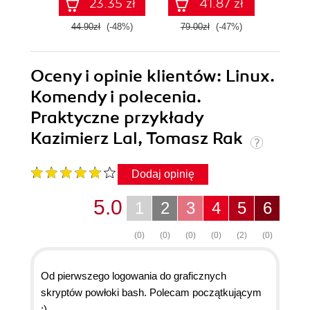
23.35 zł
41.87 zł
44.90zł
(-48%)
79.00zł
(-47%)
44.9
Oceny i opinie klientów: Linux.
Komendy i polecenia.
Praktyczne przykłady
Kazimierz Lal, Tomasz Rak
Dodaj opinię
5.0
1
2
3
4
5
6
(0)
(0)
(0)
(0)
(2)
(0)
Od pierwszego logowania do graficznych
skryptów powłoki bash. Polecam początkującym
:)