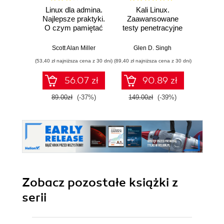
Linux dla admina.
Kali Linux.
Linu
Najlepsze praktyki.
Zaawansowane
polece
O czym pamiętać
testy penetracyjne
powło
podczas
za pomocą
Wyd
projektowania i
narzędzi Nmap,
Scott Alan Miller
Glen D. Singh
Christin
zarządzania
Metasploit,
(53,40 zł najniższa cena z 30 dni)
(89,40 zł najniższa cena z 30 dni)
(89,40 zł naj
systemami
Aircrack-ng i
Empire. Wydanie II
56.07 zł
90.89 zł
89.00zł
(-37%)
149.00zł
(-39%)
149.0
Zobacz pozostałe książki z
serii