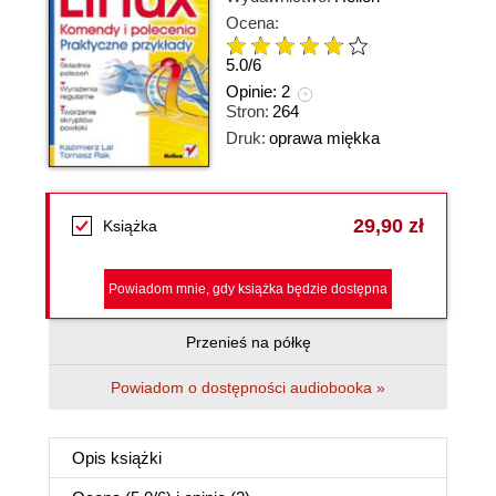
Ocena:
5.0
/
6
Opinie:
2
Stron:
264
Druk:
oprawa miękka
29,90 zł
Książka
Powiadom mnie, gdy książka będzie dostępna
Przenieś na półkę
Powiadom o dostępności audiobooka »
Opis
książki