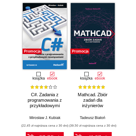
Promocja
Promocja
Promocj
książka
ebook
książka
ebook
ksią
C#. Zadania z
Mathcad. Zbiór
Unity
programowania z
zadań dla
Progra
przykładowymi
inżynierów
nas
rozwiązaniami.
Wydanie III
Mirosław J. Kubiak
Tadeusz Białoń
Jacek R
(22,45 zł najniższa cena z 30 dni)
(39,50 zł najniższa cena z 30 dni)
(22,45 zł naj