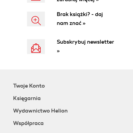
Rozdział 3. Zmienne powłoki (47)
3.1. Zmienne parametryczne (47)
Brak książki? - daj
3.2. Zmienne środowiskowe (48)
nam znać »
3.3. Zmienne programowe (51)
3.4. Zmienne tablicowe (52)
Subskrybuj newsletter
3.5. Nadzorowanie przypisywania wartości
zmiennym (53)
»
Rozdział 4. Cytowanie (57)
4.1. Apostrofy (58)
4.2. Cudzysłowy (58)
4.3. Lewy ukośnik (60)
Twoje Konto
4.4. Znaki akcentu (60)
Rozdział 5. Decyzje, powtarzanie i wyrażenia
Księgarnia
arytmetyczne (63)
Wydawnictwo Helion
5.1. Polecenie test (64)
Współpraca
5.2. Polecenie expr (67)
5.3. Wyrażenia arytmetyczne w powłokach Korna