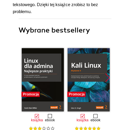
tekstowego. Dzięki tej książce zrobisz to bez
problemu.
Wybrane bestsellery
Promocja
Promocja
Promocj
książka
ebook
książka
ebook
ksią