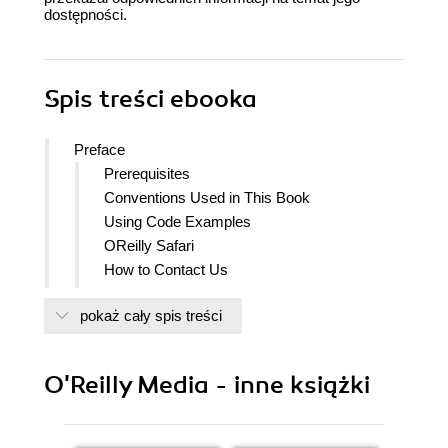
dostępności.
Spis treści
ebooka
Preface
Prerequisites
Conventions Used in This Book
Using Code Examples
OReilly Safari
How to Contact Us
Resources
pokaż cały spis treści
Acknowledgments
1. What Is React Native?
Advantages of React Native
O'Reilly Media - inne książki
Developer Experience
Code Reuse and Knowledge Sharing
Risks and Drawbacks