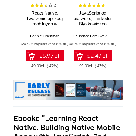
React Native.
JavaScript od
L
Tworzenie aplikacji
pierwszej linii kodu.
JavaS
mobilnych w
Błyskawiczna
Stru
języku JavaScript.
nauka pisania gier,
Alg
Wydanie II
stron WWW i
Enha
Bonnie Eisenman
Laurence Lars Svekis
,
Maaike van Pu
Loiane G
aplikacji
probl
(24,50 zł najniższa cena z 30 dni)
(49,50 zł najniższa cena z 30 dni)
(125,10 zł 
internetowych
skills 
and T
25.97 zł
52.47 zł
Four
49.00zł
(-47%)
99.00zł
(-47%)
139.0
Ebooka
"Learning React
Native. Building Native Mobile