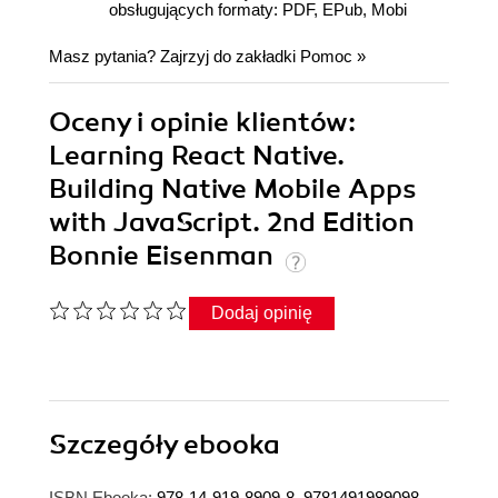
obsługujących formaty: PDF, EPub, Mobi
Masz pytania? Zajrzyj do zakładki
Pomoc
»
Oceny i opinie klientów:
Learning React Native.
Building Native Mobile Apps
with JavaScript. 2nd Edition
Bonnie Eisenman
Dodaj opinię
Szczegóły
ebooka
ISBN Ebooka:
978-14-919-8909-8, 9781491989098