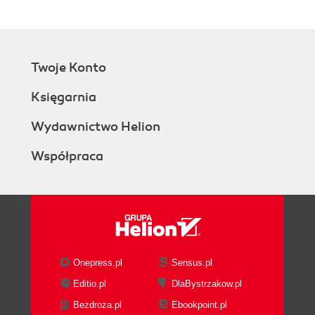
Component
Using the PanResponder Class
Choosing how to handle touch
Working with Lists
Twoje Konto
Using the Basic <FlatList> Component
Updating the <FlatList> Contents
Księgarnia
Integrating Real Data
Working with <SectionList>
Wydawnictwo Helion
Navigation
Współpraca
Other Organizational Components
Summary
5. Styles
Declaring and Manipulating Styles
Using Inline Styles
Styling with Objects
Using StyleSheet.create
Onepress.pl
Sensus.pl
Concatenating Styles
Editio.pl
DlaBystrzakow.pl
Organization and Inheritance
Bezdroza.pl
Ebookpoint.pl
Exporting Style Objects