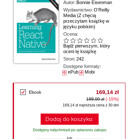
Autor:
Bonnie Eisenman
Wydawnictwo:
O'Reilly
Media
(Z chęcią
przeczytam książkę w
języku polskim)
Ocena:
Bądź pierwszym, który
oceni tę książkę
Stron:
242
Dostępne formaty:
ePub
Mobi
169,14 zł
Ebook
199,00 zł
(-15%)
169,14 zł najniższa cena z 30 dni
Dodaj do koszyka
Dostępny natychmiast po opłaceniu zakupu
lub