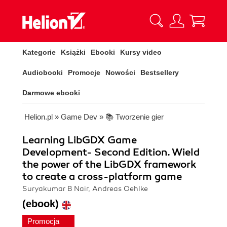
Kategorie
Książki
Ebooki
Kursy video
Audiobooki
Promocje
Nowości
Bestsellery
Darmowe ebooki
Helion.pl
»
Game Dev
»
📚 Tworzenie gier
Learning LibGDX Game
Development- Second Edition. Wield
the power of the LibGDX framework
to create a cross-platform game
Suryakumar B Nair, Andreas Oehlke
(ebook)
Promocja