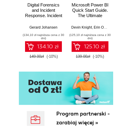
Digital Forensics
Microsoft Power BI
Pract
and Incident
Quick Start Guide.
Intel
Response. Incident
The Ultimate
Data-D
Response tools
Beginner's Guide
Hunti
and techniques for
to Power BI, Data
your c
Gerard Johansen
Devin Knight
,
Erin Ostrowsky
,
Mitchel
effective cyber
Storytelling, AI
effor
(134,10 zł najniższa cena z 30
(125,10 zł najniższa cena z 30
(116,10 zł 
threat response -
Tools, and
dete
dni)
dni)
Fourth Edition
Microsoft Fabric -
def
134.10 zł
125.10 zł
Fourth Edition
ATT&C
tool
149.00zł
(-10%)
139.00zł
(-10%)
129.0
E
Program partnerski -
zarabiaj więcej »