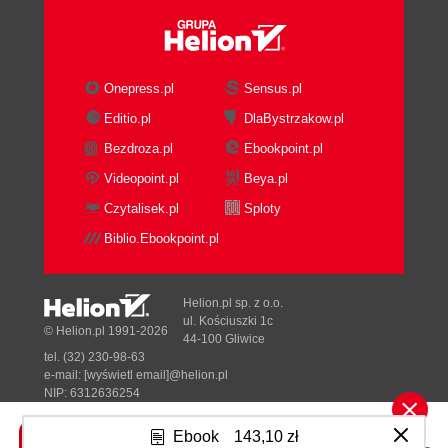
Onepress.pl
Sensus.pl
Editio.pl
DlaBystrzakow.pl
Bezdroza.pl
Ebookpoint.pl
Videopoint.pl
Beya.pl
Czytalisek.pl
Sploty
Biblio.Ebookpoint.pl
Helion.pl sp. z o.o.
ul. Kościuszki 1c
© Helion.pl 1991-2026
44-100 Gliwice
tel. (32) 230-98-63
e-mail:
[wyświetl email]@helion.pl
NIP: 6312636254
Regon: 241989027
Ebook
143,10 zł
Designed with ♥ by
Tonik.pl