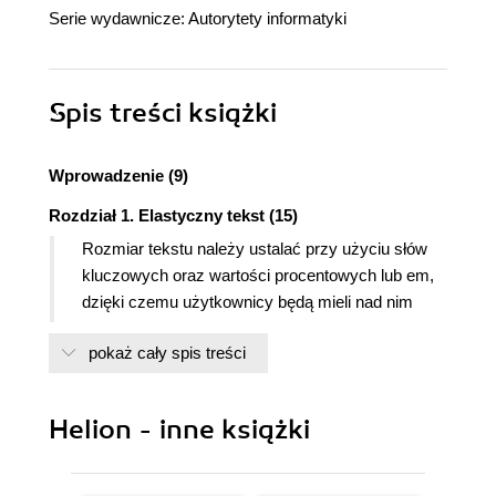
Serie wydawnicze:
Autorytety informatyki
Spis treści
książki
Wprowadzenie (9)
Rozdział 1. Elastyczny tekst (15)
Rozmiar tekstu należy ustalać przy użyciu słów
kluczowych oraz wartości procentowych lub em,
dzięki czemu użytkownicy będą mieli nad nim
kontrolę (16)
pokaż cały spis treści
Częste rozwiązanie (17)
Wszystkie możliwości (20)
Rozwiązanie kuloodporne (22)
Helion - inne książki
Dlaczego rozwiązanie to jest kuloodporne (27)
Elastyczna baza - i co dalej? (28)
Stosowanie słów kluczowych i wartości