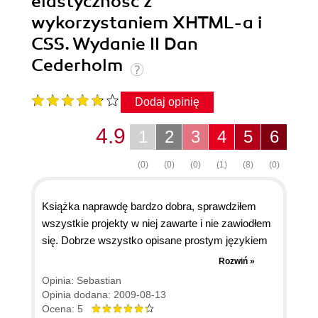
elastyczność z
wykorzystaniem XHTML-a i
CSS. Wydanie II Dan
Cederholm
Dodaj opinię
4.9
1
2
3
4
5
6
(0)
(0)
(0)
(1)
(8)
(0)
Książka naprawdę bardzo dobra, sprawdziłem
wszystkie projekty w niej zawarte i nie zawiodłem
się. Dobrze wszystko opisane prostym językiem
jest trochę podstaw ale i są rozszerzone projekty.
Rozwiń »
Masz problemy z testowaniem strony w rożnych
Opinia: Sebastian
przeglądarkach skorzystaj z tej książki a twoje
Opinia dodana: 2009-08-13
problemy znikną. Gorąco ją polecam.
Ocena: 5