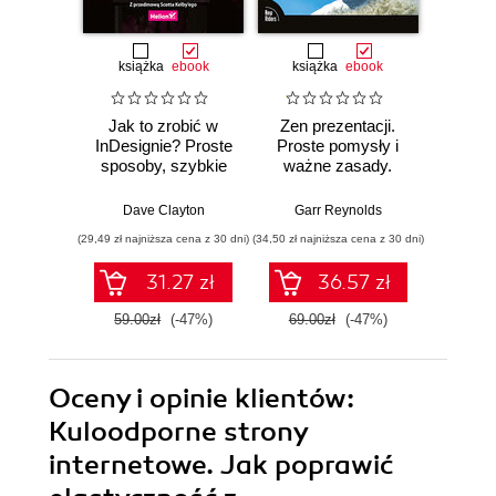
książka
ebook
książka
ebook
ksią
Jak to zrobić w
Zen prezentacji.
Jak t
InDesignie? Proste
Proste pomysły i
Lig
sposoby, szybkie
ważne zasady.
C
efekty
Wydanie III
Najkrót
naj
Dave Clayton
Garr Reynolds
Sc
ro
(29,49 zł najniższa cena z 30 dni)
(34,50 zł najniższa cena z 30 dni)
(29,49 zł naj
Wy
31.27 zł
36.57 zł
59.00zł
(-47%)
69.00zł
(-47%)
59.0
Oceny i opinie klientów:
Kuloodporne strony
internetowe. Jak poprawić