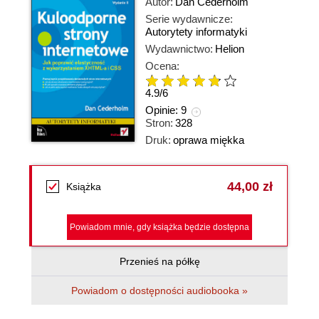
Autor:
Dan Cederholm
Serie wydawnicze:
Autorytety informatyki
Wydawnictwo:
Helion
Ocena:
4.9
/
6
Opinie:
9
Stron:
328
Druk:
oprawa miękka
44,00 zł
Książka
Powiadom mnie, gdy książka będzie dostępna
Przenieś na półkę
Powiadom o dostępności audiobooka »