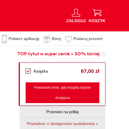
ZALOGUJ
KOSZYK
Pobierz aplikację
Bony
Podaruj prezent
TOP tytuł w super cenie » 50% taniej
67,00 zł
Książka
Powiadom mnie, gdy książka będzie
dostępna
Przenieś na półkę
Powiadom o dostępności audiobooka »