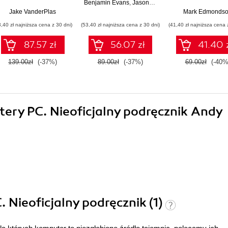
Wydanie II
i wyznaczani
Benjamin Evans
,
Jason Clark
,
David Flanagan
trendów
Jake VanderPlas
Mark Edmonds
3,40 zł najniższa cena z 30 dni)
(53,40 zł najniższa cena z 30 dni)
(41,40 zł najniższa cena 
87.57 zł
56.07 zł
41.40 
139.00zł
(-37%)
89.00zł
(-37%)
69.00zł
(-40%
tery PC. Nieoficjalny podręcznik Andy
 Nieoficjalny podręcznik (1)