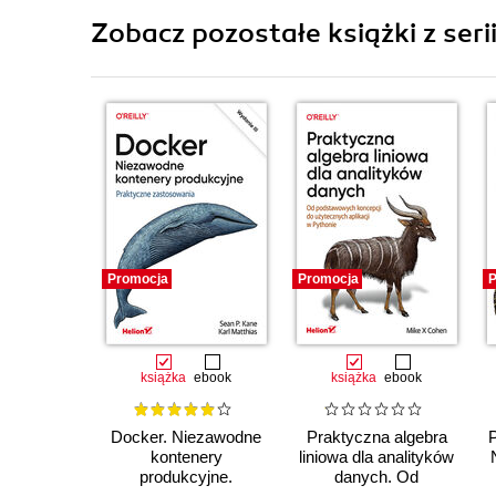
Zobacz pozostałe książki z seri
Promocja
Promocja
P
książka
ebook
książka
ebook
Docker. Niezawodne
Praktyczna algebra
kontenery
liniowa dla analityków
produkcyjne.
danych. Od