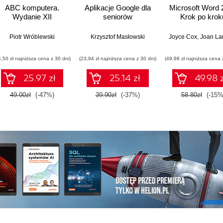
ABC komputera.
Aplikacje Google dla
Microsoft Word 
Wydanie XII
seniorów
Krok po krok
Piotr Wróblewski
Krzysztof Masłowski
Joyce Cox
,
Joan La
hris Grover
4,50 zł najniższa cena z 30 dni)
(23,94 zł najniższa cena z 30 dni)
(49,98 zł najniższa cena 
25.97 zł
25.14 zł
49.98 z
49.00zł
(-47%)
39.90zł
(-37%)
58.80zł
(-15%