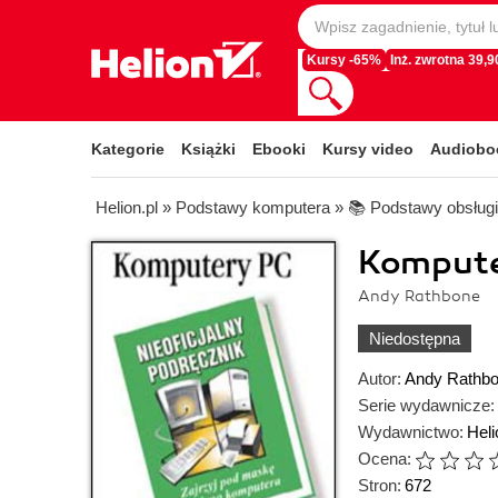
Kursy -65%
Inż. zwrotna 39,90
Kategorie
Książki
Ebooki
Kursy video
Audiobo
Helion.pl
»
Podstawy komputera
»
📚 Podstawy obsług
Komputer
Andy Rathbone
Niedostępna
Autor:
Andy Rathb
Serie wydawnicze:
Wydawnictwo:
Heli
Ocena:
Stron:
672