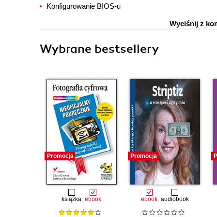
Konfigurowanie BIOS-u
Wyciśnij z ko
Wybrane bestsellery
Promocja
Promocja
P
książka
ebook
ebook
audiobook