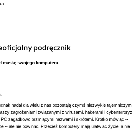
ka
eoficjalny podręcznik
od maskę swojego komputera.
i.
nak nadal dla wielu z nas pozostają czymś niezwykle tajemniczym
raszy zagrożeniami związanymi z wirusami, hakerami i cyberterror
w PC zagadkowo brzmiącymi nazwami i skrótami. Krótko mówiąc --
 -- ale nie powinno. Przecież komputery mają ułatwiać życie, a nie