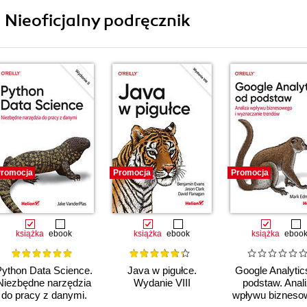
i Nieoficjalny podręcznik
romocja
Promocja
Promocja
książka
ebook
książka
ebook
książka
eboo
Python Data Science.
Java w pigułce.
Google Analytic
Niezbędne narzędzia
Wydanie VIII
podstaw. Anal
do pracy z danymi.
wpływu bizneso