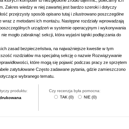
dla których komputer to niezgłębione źródło tajemnic, polecamy ich
Zakres wiedzy w niej zawartej jest bardzo szeroki i dotyczy
ość przejrzysty sposób opisano tutaj i zilustrowano poszczególne
e wraz z metodami ich montażu. Następne rozdziały wprowadzają
 poszczególnych urządzeń w systemie operacyjnym i wykonywania
ie mogło zabraknąć sekcji, która wyjaśni tajniki podłączania do
lkich zasad bezpieczeństwa, na najważniejsze kwestie w tym
ększość rozdziałów ma specjalną sekcję o nazwie Rozwiązywanie
eprawidłowości, które mogą się pojawić podczas pracy ze sprzętem
bele zatytułowane Często zadawane pytania, gdzie zamieszczono
dotyczące wybranego tematu.
tyczy produktu:
Czy recenzja była pomocna:
TAK
(
0
)
NIE
(
0
)
 drukowana