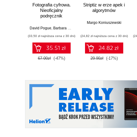
Fotografia cyfrowa.
Striptiz w erze apek i
Nieoficjalny
algorytmów
podręcznik
Margo Koniuszewski
David Pogue
,
Barbara Brundage
,
Andy Rathbone
,
Chris Grove
,
C
(33,50 zł najniższa cena z 30 dni)
(24,82 zł najniższa cena z 30 dni)
(2
35.51 zł
24.82 zł
67.00zł
(-47%)
29.90zł
(-17%)