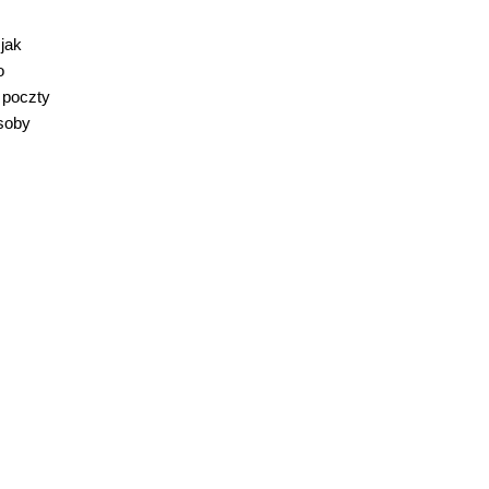
jak
o
 poczty
soby