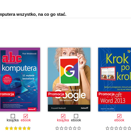
mputera wszystko, na co go stać.
romocja
Promocja
Promocja
książka
ebook
książka
ebook
ebook