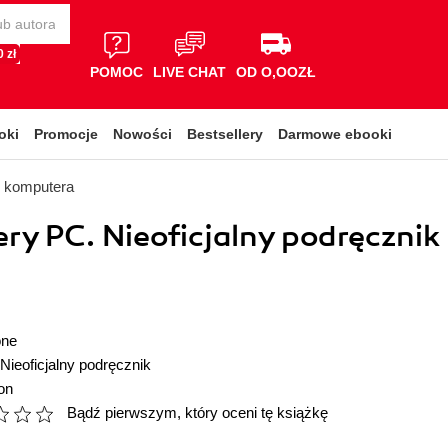
 zł
POMOC
LIVE CHAT
OD O,OOZŁ
oki
Promocje
Nowości
Bestsellery
Darmowe ebooki
i komputera
y PC. Nieoficjalny podręcznik
one
Nieoficjalny podręcznik
on
Bądź pierwszym, który oceni tę książkę