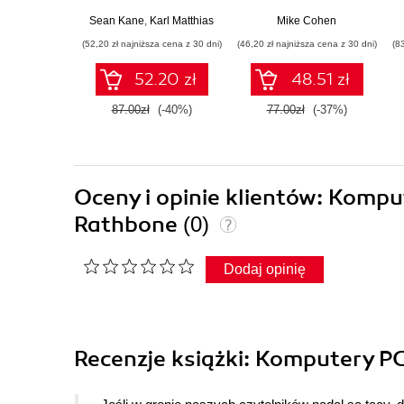
Praktyczne
podstawowych
zastosowania.
koncepcji do
Sean Kane
,
Karl Matthias
Mike Cohen
Wydanie III
użytecznych aplikacji
(52,20 zł najniższa cena z 30 dni)
(46,20 zł najniższa cena z 30 dni)
(8
w Pythonie
52.20 zł
48.51 zł
87.00zł
(-40%)
77.00zł
(-37%)
Oceny i opinie klientów: Kompu
Rathbone
(0)
Dodaj opinię
Recenzje
książki
: Komputery PC.