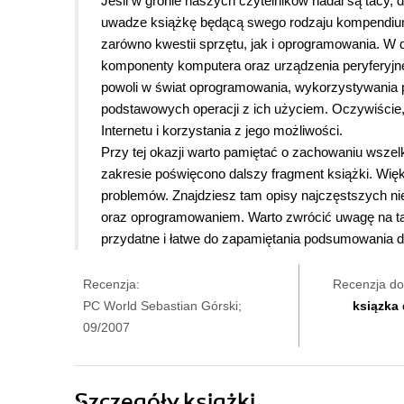
Jeśli w gronie naszych czytelników nadal są tacy, 
uwadze książkę będącą swego rodzaju kompendium. 
zarówno kwestii sprzętu, jak i oprogramowania. W d
komponenty komputera oraz urządzenia peryferyjn
powoli w świat oprogramowania, wykorzystywania
podstawowych operacji z ich użyciem. Oczywiście, n
Internetu i korzystania z jego możliwości.
Przy tej okazji warto pamiętać o zachowaniu wsze
zakresie poświęcono dalszy fragment książki. Wi
problemów. Znajdziesz tam opisy najczęstszych ni
oraz oprogramowaniem. Warto zwrócić uwagę na ta
przydatne i łatwe do zapamiętania podsumowania 
Recenzja:
Recenzja do
PC World Sebastian Górski;
ksiązka
09/2007
Szczegóły
książki