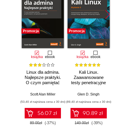
Promocja
Promocja
Promocj
książka
ebook
książka
ebook
ksią
Linux dla admina.
Kali Linux.
Linu
Najlepsze praktyki.
Zaawansowane
polece
O czym pamiętać
testy penetracyjne
powło
podczas
za pomocą
Wyd
projektowania i
narzędzi Nmap,
Scott Alan Miller
Glen D. Singh
Christin
zarządzania
Metasploit,
(53,40 zł najniższa cena z 30 dni)
(89,40 zł najniższa cena z 30 dni)
(89,40 zł naj
systemami
Aircrack-ng i
Empire. Wydanie II
56.07 zł
90.89 zł
89.00zł
(-37%)
149.00zł
(-39%)
149.0