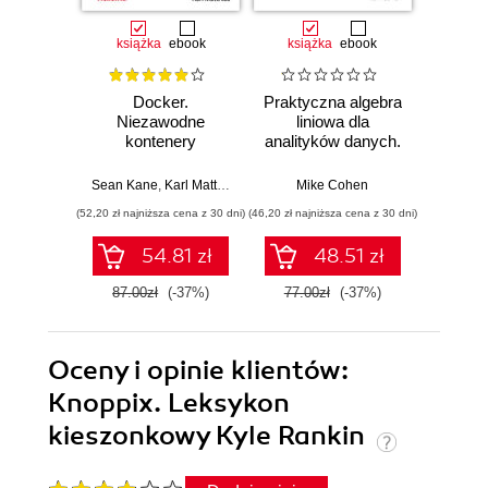
książka
ebook
książka
ebook
ksią
Docker.
Praktyczna algebra
Pyt
Niezawodne
liniowa dla
S
kontenery
analityków danych.
Ni
produkcyjne.
Od podstawowych
narzęd
Praktyczne
koncepcji do
z dany
Sean Kane
,
Karl Matthias
Mike Cohen
Jake 
zastosowania.
użytecznych
(52,20 zł najniższa cena z 30 dni)
(46,20 zł najniższa cena z 30 dni)
(83,40 zł naj
Wydanie III
aplikacji w
Pythonie
54.81 zł
48.51 zł
87.00zł
(-37%)
77.00zł
(-37%)
139.0
Oceny i opinie klientów:
Knoppix. Leksykon
kieszonkowy Kyle Rankin