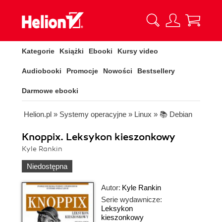
Kategorie
Książki
Ebooki
Kursy video
Audiobooki
Promocje
Nowości
Bestsellery
Darmowe ebooki
Helion.pl
»
Systemy operacyjne
»
Linux
»
📚 Debian
Knoppix. Leksykon kieszonkowy
Kyle Rankin
Niedostępna
Autor:
Kyle Rankin
Serie wydawnicze:
Leksykon
kieszonkowy