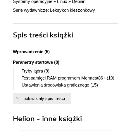
Systemy operacyjne
»
Linux
»
Debian
Serie wydawnicze:
Leksykon kieszonkowy
Spis treści
książki
Wprowadzenie (5)
Parametry startowe (8)
Tryby jądra (9)
Test pamięci RAM programem Memtest86+ (10)
Ustawienia środowiska graficznego (15)
Tryb kioskowy (17)
pokaż cały spis treści
Parametry sprzętowe (17)
Obsługa bufora ramki (20)
Zwolnienie napędu CD-ROM (20)
Helion - inne książki
Specjalne narzędzia Knoppiksa (23)
Utrwalanie konfiguracji (24)