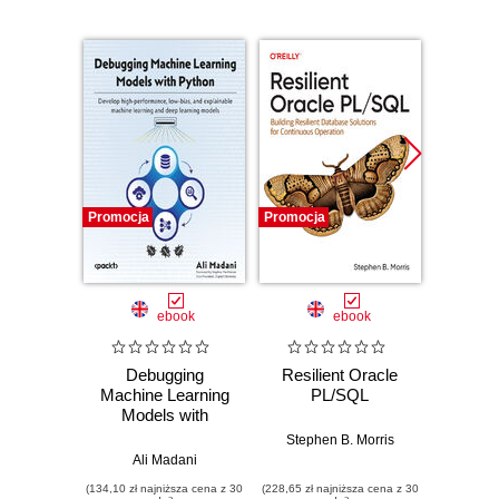
Promocja
Promocja
Promocj
ebook
ebook
Debugging
Resilient Oracle
Machine Learning
PL/SQL
Aut
Models with
Dat
Python. Develop
En
Stephen B. Morris
high-performance,
Architec
Ali Madani
Bal Muk
low-bias, and
Ora
(134,10 zł najniższa cena z 30
(228,65 zł najniższa cena z 30
(125,10 zł 
explainable
Infr