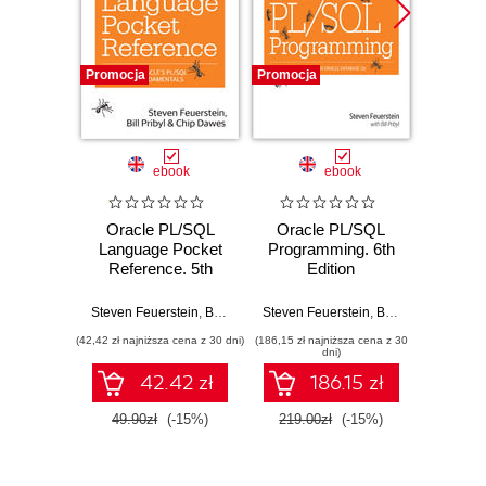
Promocja
Promocja
Promocj
ebook
ebook
Oracle PL/SQL
Oracle PL/SQL
Orac
Language Pocket
Programming. 6th
Best 
Reference. 5th
Edition
2nd
Edition
Steven Feuerstein
,
Bill Pribyl
,
Steven Feuerstein
Chip Dawes
,
Bill Pribyl
Steve
(42,42 zł najniższa cena z 30 dni)
(186,15 zł najniższa cena z 30
(80,73 zł naj
dni)
42.42 zł
186.15 zł
49.90zł
(-15%)
219.00zł
(-15%)
94.9