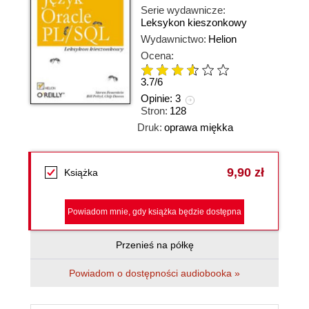
Serie wydawnicze:
Leksykon kieszonkowy
Wydawnictwo:
Helion
Ocena:
3.7
/
6
Opinie:
3
Stron:
128
Druk:
oprawa miękka
9,90 zł
Książka
Powiadom mnie, gdy książka będzie dostępna
Przenieś na półkę
Powiadom o dostępności audiobooka »