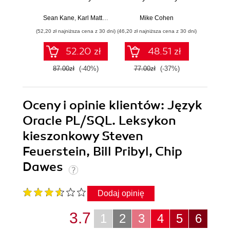
produkcyjne.
Od podstawowych
narzęd
Praktyczne
koncepcji do
z dany
Sean Kane
,
Karl Matthias
Mike Cohen
Jake 
zastosowania.
użytecznych
(52,20 zł najniższa cena z 30 dni)
(46,20 zł najniższa cena z 30 dni)
(83,40 zł naj
Wydanie III
aplikacji w
Pythonie
52.20 zł
48.51 zł
87.00zł
(-40%)
77.00zł
(-37%)
139.0
Oceny i opinie klientów: Język
Oracle PL/SQL. Leksykon
kieszonkowy Steven
Feuerstein, Bill Pribyl, Chip
Dawes
Dodaj opinię
3.7
1
2
3
4
5
6