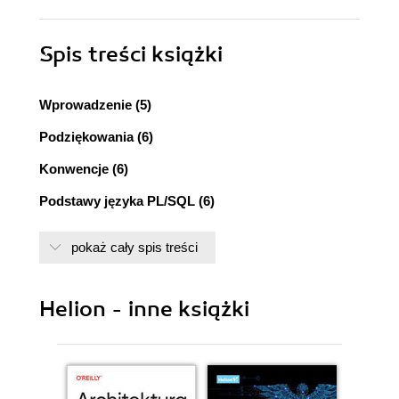
Spis treści
książki
Wprowadzenie (5)
Podziękowania (6)
Konwencje (6)
Podstawy języka PL/SQL (6)
Zmienne i dane programu (14)
pokaż cały spis treści
Sterowanie warunkowe i sekwencyjne (25)
Pętle (28)
Helion - inne książki
Interakcja z bazą danych i kursory (32)
Kursory w języku PL/SQL (39)
Obsługa wyjątków (49)