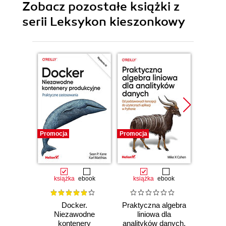
Zobacz pozostałe książki z
serii Leksykon kieszonkowy
Promocja
Promocja
Promocj
książka
ebook
książka
ebook
ksią
Docker.
Praktyczna algebra
Pyt
Niezawodne
liniowa dla
S
kontenery
analityków danych.
Ni