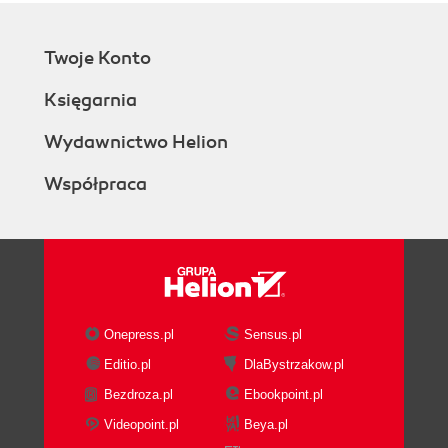
Twoje Konto
Księgarnia
Wydawnictwo Helion
Współpraca
Onepress.pl
Sensus.pl
Editio.pl
DlaBystrzakow.pl
Bezdroza.pl
Ebookpoint.pl
Videopoint.pl
Beya.pl