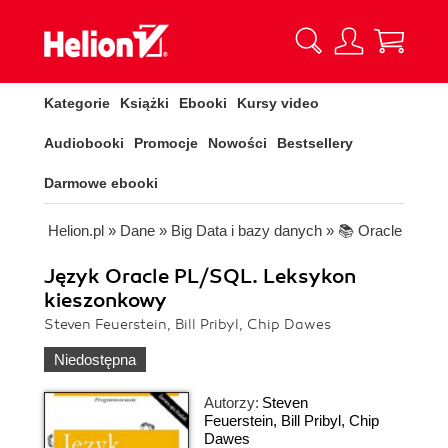
Kategorie
Książki
Ebooki
Kursy video
Audiobooki
Promocje
Nowości
Bestsellery
Darmowe ebooki
Helion.pl
»
Dane
»
Big Data i bazy danych
»
📚 Oracle
Język Oracle PL/SQL. Leksykon
kieszonkowy
Steven Feuerstein, Bill Pribyl, Chip Dawes
Niedostępna
Autorzy:
Steven
Feuerstein
,
Bill Pribyl
,
Chip
Dawes