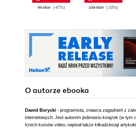
99.00zł
(-47%)
139.00zł
(-10%)
O autorze
ebooka
Dawid Borycki
- programista, znawca zagadnień z zak
internetowych. Jest autorem jedenastu książek (w tym 
trzech kursów video, napisał także kilkadziesiąt artyku