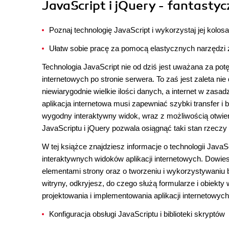
JavaScript i jQuery - fantastyc
Poznaj technologię JavaScript i wykorzystaj jej kolos
Ułatw sobie pracę za pomocą elastycznych narzędzi z 
Technologia JavaScript nie od dziś jest uważana za pot
internetowych po stronie serwera. To zaś jest zaleta ni
niewiarygodnie wielkie ilości danych, a internet w zas
aplikacja internetowa musi zapewniać szybki transfer
wygodny interaktywny widok, wraz z możliwością otwie
JavaScriptu i jQuery pozwala osiągnąć taki stan rzeczy
W tej książce znajdziesz informacje o technologii JavaSc
interaktywnych widoków aplikacji internetowych. Dowiesz
elementami strony oraz o tworzeniu i wykorzystywaniu 
witryny, odkryjesz, do czego służą formularze i obiekt
projektowania i implementowania aplikacji internetowych 
Konfiguracja obsługi JavaScriptu i biblioteki skryptów