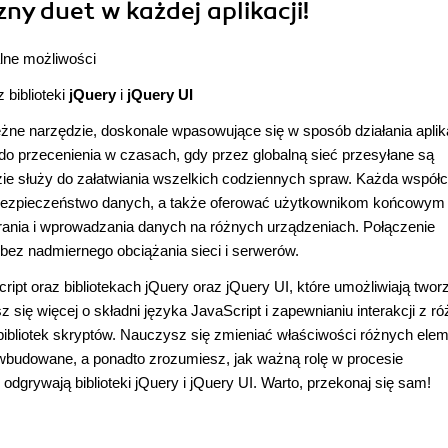
zny duet w każdej aplikacji!
alne możliwości
biblioteki
jQuery
i
jQuery UI
ężne narzędzie, doskonale wpasowujące się w sposób działania aplika
e do przecenienia w czasach, gdy przez globalną sieć przesyłane są
adzie służy do załatwiania wszelkich codziennych spraw. Każda współ
 i bezpieczeństwo danych, a także oferować użytkownikom końcowym
rania i wprowadzania danych na różnych urządzeniach. Połączenie
 bez nadmiernego obciążania sieci i serwerów.
ript oraz bibliotekach jQuery oraz jQuery UI, które umożliwiają twor
 się więcej o składni języka JavaScript i zapewnianiu interakcji z r
bibliotek skryptów. Nauczysz się zmieniać właściwości różnych ele
y wbudowane, a ponadto zrozumiesz, jak ważną rolę w procesie
odgrywają biblioteki jQuery i jQuery UI. Warto, przekonaj się sam!