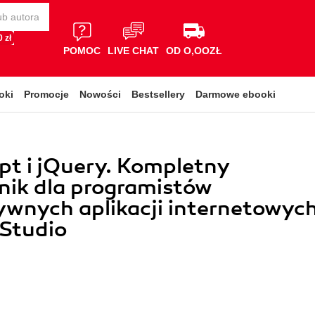
 zł
POMOC
LIVE CHAT
OD O,OOZŁ
oki
Promocje
Nowości
Bestsellery
Darmowe ebooki
pt i jQuery. Kompletny
nik dla programistów
ywnych aplikacji internetowyc
 Studio