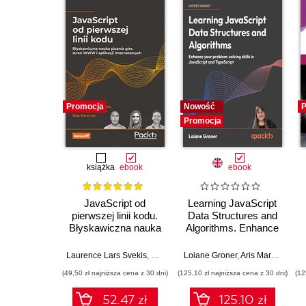
Promocja
Nowość
P
Promocja
książka
ebook
ebook
JavaScript od
Learning JavaScript
pierwszej linii kodu.
Data Structures and
Błyskawiczna nauka
Algorithms. Enhance
pisania gier, stron
your problem-solving
WWW i aplikacji
skills in JavaScript
Laurence Lars Svekis
,
Maaike van Putten
Loiane Groner
,
Rob Percival
,
Aris Markogiannakis
internetowych
and TypeScript -
(49,50 zł najniższa cena z 30 dni)
(125,10 zł najniższa cena z 30 dni)
(12
Fourth Edition
52.47 zł
125.10 zł