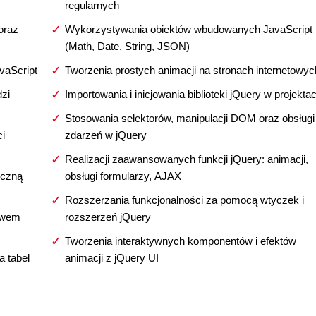
regularnych
oraz
Wykorzystywania obiektów wbudowanych JavaScript
(Math, Date, String, JSON)
avaScript
Tworzenia prostych animacji na stronach internetowyc
zi
Importowania i inicjowania biblioteki jQuery w projekta
Stosowania selektorów, manipulacji DOM oraz obsługi
i
zdarzeń w jQuery
Realizacji zaawansowanych funkcji jQuery: animacji,
iczną
obsługi formularzy, AJAX
Rozszerzania funkcjonalności za pomocą wtyczek i
zewem
rozszerzeń jQuery
Tworzenia interaktywnych komponentów i efektów
a tabel
animacji z jQuery UI