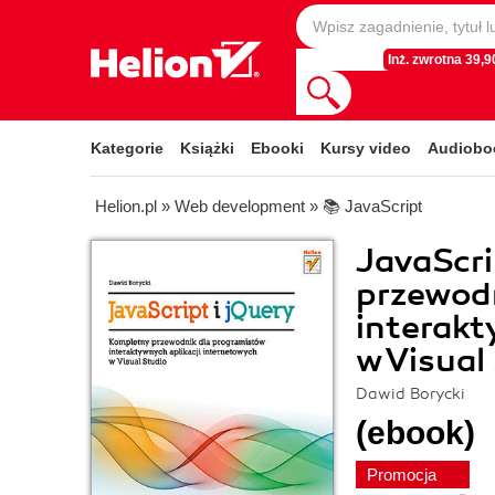
Inż. zwrotna 39,90
Kategorie
Książki
Ebooki
Kursy video
Audiobo
Helion.pl
»
Web development
»
📚 JavaScript
JavaScri
przewod
interakt
w Visual
Dawid Borycki
(ebook)
Promocja