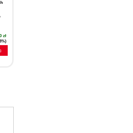
ch
e
0 zł
38%)
a