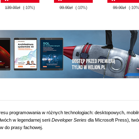
139.00zł
(-10%)
99.90zł
(-10%)
99.90zł
(-10%
resu programowania w różnych technologiach: desktopowych, mobiln
dwóch w legendarnej serii
Developer Series
dla Microsoft Press), twó
łów do prasy fachowej.