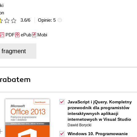
ki
on
3.6
/
6
Opinie:
5
PDF
ePub
Mobi
j fragment
 rabatem
JavaScript i jQuery. Kompletny
przewodnik dla programistów
interaktywnych aplikacji
internetowych w Visual Studio
Dawid Borycki
Windows 10. Programowanie