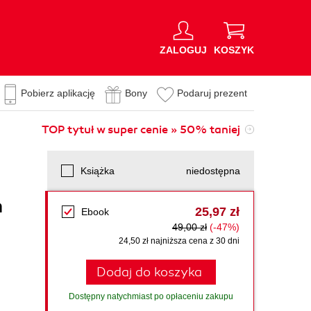
ZALOGUJ
KOSZYK
Pobierz aplikację
Bony
Podaruj prezent
TOP tytuł w super cenie » 50% taniej
Książka
niedostępna
h
25,97 zł
Ebook
49,00 zł
(-47%)
24,50 zł najniższa cena z 30 dni
Dodaj do koszyka
Dostępny natychmiast po opłaceniu zakupu