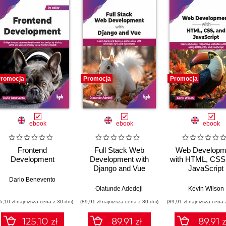
romocja
Promocja
Promocja
ebook
ebook
ebook
Frontend
Full Stack Web
Web Developm
Development
Development with
with HTML, CSS
Django and Vue
JavaScript
Dario Benevento
,
Daniel Ostrovsky
Olatunde Adedeji
Kevin Wilson
5,10 zł najniższa cena z 30 dni)
(89,91 zł najniższa cena z 30 dni)
(89,91 zł najniższa cena 
125.10 zł
89.91 zł
89.91 z