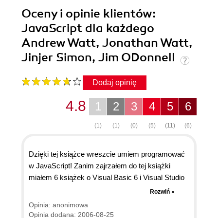
Oceny i opinie klientów:
JavaScript dla każdego
Andrew Watt, Jonathan Watt,
Jinjer Simon, Jim ODonnell
Dodaj opinię
4.8
1
2
3
4
5
6
(1)
(1)
(0)
(5)
(11)
(6)
Dzięki tej książce wreszcie umiem programować
w JavaScript! Zanim zajrzałem do tej książki
miałem 6 książek o Visual Basic 6 i Visual Studio
2005 .NET. Podoba mi się każda książka tego
Rozwiń »
wydawnictwa. Polecam książkę dla
Opinia: anonimowa
początkujących i srednio zaawansowanych
Opinia dodana: 2006-08-25