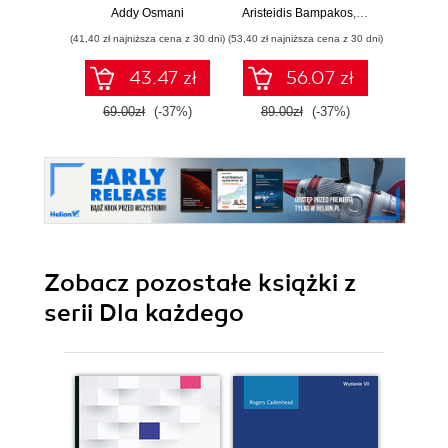
JavaScriptu i
webowych z
kwali
Addy Osmani
Aristeidis Bampakos
,
Pablo Deelema
Al
Reacta. Wydanie II
użyciem
pośw
(41,40 zł najniższa cena z 30 dni)
(53,40 zł najniższa cena z 30 dni)
(47,40 zł naj
frameworku
język
Angular 15.
Ja
43.47 zł
56.07 zł
Wydanie IV
69.00zł
(-37%)
89.00zł
(-37%)
79.0
Zobacz pozostałe książki z
serii Dla każdego