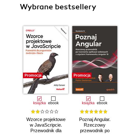
Wybrane bestsellery
Promocja
Promocja
Promocj
książka
ebook
książka
ebook
ksią
Wzorce projektowe
Poznaj Angular.
Reku
w JavaScripcie.
Rzeczowy
ks
Przewodnik dla
przewodnik po
rekure
programistów
tworzeniu aplikacji
mistr