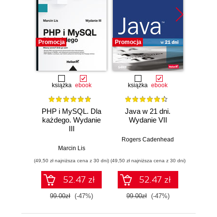
Promocja
Promocja
Promocj
książka
ebook
książka
ebook
ksią
PHP i MySQL. Dla
Java w 21 dni.
Szy
każdego. Wydanie
Wydanie VII
Jav
III
Wprow
jęz
Rogers Cadenhead
godzi
Marcin Lis
Phi
(49,50 zł najniższa cena z 30 dni)
(49,50 zł najniższa cena z 30 dni)
(34,50 zł naj
52.47 zł
52.47 zł
99.00zł
(-47%)
99.00zł
(-47%)
69.0