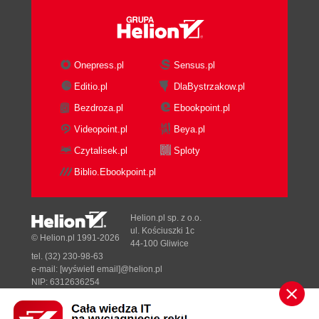
Pytania i odpowiedzi (85)
Quiz (86)
Odpowiedzi do quizu (86)
Ćwiczenia (86)
Onepress.pl
Sensus.pl
Rozdział 3. Funkcje i instrukcje (87)
Editio.pl
DlaBystrzakow.pl
Funkcje użytkownika (87)
Bezdroza.pl
Ebookpoint.pl
Czym są funkcje? (88)
Tworzenie funkcji (88)
Videopoint.pl
Beya.pl
Wykorzystanie funkcji (90)
Czytalisek.pl
Sploty
Predefiniowane funkcje globalne (97)
Biblio.Ebookpoint.pl
Kodowanie i dekodowanie adresów URI (99)
Zamiana ciągów znaków na kod (100)
Funkcje arytmetyczne (101)
Helion.pl sp. z o.o.
Czym są instrukcje? (107)
ul. Kościuszki 1c
© Helion.pl 1991-2026
44-100 Gliwice
Instrukcje sterujące (108)
tel. (32) 230-98-63
Instrukcje warunkowe (109)
e-mail:
[wyświetl email]@helion.pl
Instrukcje pętli (115)
NIP: 6312636254
Regon: 241989027
Instrukcja while (116)
Instrukcja do while (117)
Designed with ♥ by
Tonik.pl