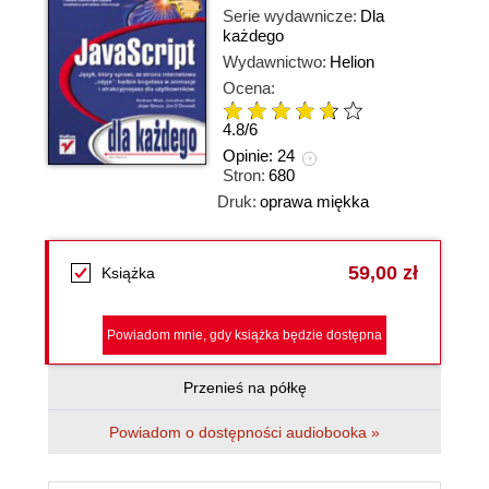
Serie wydawnicze:
Dla
każdego
Wydawnictwo:
Helion
Ocena:
4.8
/
6
Opinie:
24
Stron:
680
Druk:
oprawa miękka
59,00 zł
Książka
Powiadom mnie, gdy książka będzie dostępna
Przenieś na półkę
Powiadom o dostępności audiobooka »