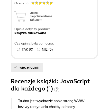
języku JavaScript. Język VisualBasic jest o wiele
Ocena: 6
poostrzy ale mniej przydatny. Serdecznie
Opinia
Polecam!
niepotwierdzona
zakupem
Opinia dotyczy produktu:
ksiązka drukowana
Czy opinia była pomocna:
TAK
(
0
)
NIE
(
0
)
więcej opinii
Recenzje
książki
: JavaScript
dla każdego (1)
Trudno jest wyobrazić sobie stronę WWW
bez wykorzystania choćby odrobiny