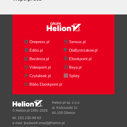
Onepress.pl
Sensus.pl
Editio.pl
DlaBystrzakow.pl
Bezdroza.pl
Ebookpoint.pl
Videopoint.pl
Beya.pl
Czytalisek.pl
Sploty
Biblio.Ebookpoint.pl
Helion.pl sp. z o.o.
ul. Kościuszki 1c
© Helion.pl 1991-2026
44-100 Gliwice
tel. (32) 230-98-63
e-mail:
[wyświetl email]@helion.pl