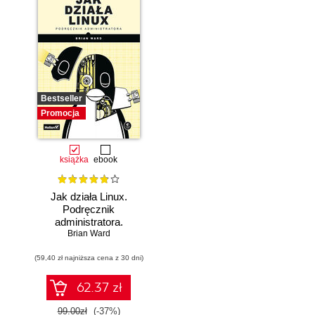
Bestseller
Promocja
książka
ebook
Jak działa Linux.
Podręcznik
administratora.
Wydanie III
Brian Ward
(59,40 zł najniższa cena z 30 dni)
62.37 zł
99.00zł
(-37%)