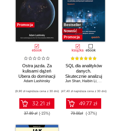
Promocja
Bestseller
Nowość
Promocja
ebook
książka
ebook
Ostra jazda. Za
SQL dla analityków
kulisami dążeń
danych.
Ubera do dominacji
Skutecznie analizuj
Adam Lashinsky
na świecie
Jun Shan
dane, wyciągaj
,
Haibin Li
,
Matt Goldwasser
,
Up
wartościowe
(9,90 zł najniższa cena z 30 dni)
(47,40 zł najniższa cena z 30 dni)
wnioski i opanuj
zaawansowany
SQL na potrzeby
32.21 zł
49.77 zł
praktycznych
zastosowań.
37.89 zł
(-15%)
79.00zł
(-37%)
Wydanie IV