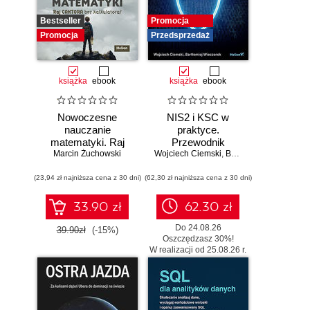
Bestseller
Promocja
Promocja
Przedsprzedaż
książka
ebook
książka
ebook
Nowoczesne
NIS2 i KSC w
nauczanie
praktyce.
matematyki. Raj
Przewodnik
Marcin Żuchowski
Cantora bez
Wojciech Ciemski
wdrożeniowy dla
,
Bartłomiej Wieczorek
kalkulatora?
organizacji
(23,94 zł najniższa cena z 30 dni)
(62,30 zł najniższa cena z 30 dni)
33.90 zł
62.30 zł
Do 24.08.26
39.90zł
(-15%)
Oszczędzasz 30%!
W realizacji od 25.08.26 r.