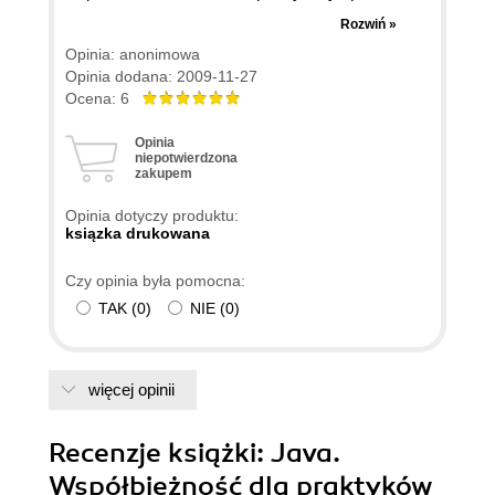
Proponuję czytać po: Thinking in Java, Java.
Rozwiń »
Wprowadzenie, Java. Techniki zaawansowane,
Opinia: anonimowa
Java. Efektywne programowanie. O wartości tej
Opinia dodana: 2009-11-27
książki można sporo dowiedzieć się czytając co
Ocena: 6
piszą o niej (lub Autorze) inni: Eckel, Blooch,
Opinia
Horstmann, Cornell. Co do literówek: może są.
niepotwierdzona
zakupem
Nie przeszkadzały mi w żaden sposób. W mojej
ocenie: ta książka to miód wylany na zbolałe
Opinia dotyczy produktu:
serce programisty piszącego współbieżne
ksiązka drukowana
programy w Javie.
Czy opinia była pomocna:
TAK
(
0
)
NIE
(
0
)
więcej opinii
Recenzje
książki
: Java.
Współbieżność dla praktyków