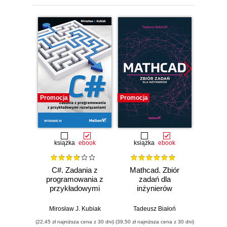
Promocja
Promocja
Promocj
książka
ebook
książka
ebook
ksią
C#. Zadania z
Mathcad. Zbiór
Unity
programowania z
zadań dla
Progra
przykładowymi
inżynierów
nas
rozwiązaniami.
Wydanie III
Mirosław J. Kubiak
Tadeusz Białoń
Jacek R
(22,45 zł najniższa cena z 30 dni)
(39,50 zł najniższa cena z 30 dni)
(22,45 zł naj