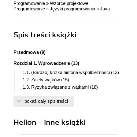
Programowanie
»
Wzorce projektowe
Programowanie
»
Języki programowania
»
Java
Spis treści
książki
Przedmowa (9)
Rozdział 1. Wprowadzenie (13)
1.1. (Bardzo) krótka historia współbieżności (13)
1.2. Zalety wątków (15)
1.3. Ryzyka związane z wątkami (18)
1.4. Wątki są wszędzie (21)
pokaż cały spis treści
Część I Podstawy (25)
Rozdział 2. Wątki i bezpieczeństwo (27)
Helion - inne książki
2.1. Czym jest bezpieczeństwo wątkowe? (29)
2.2. Niepodzielność (31)