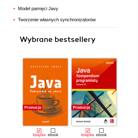
Model pamięci Javy
Tworzenie własnych synchronizatorów
Wybrane bestsellery
Promocja
Promocja
Promocj
książka
ebook
książka
ebook
ksią