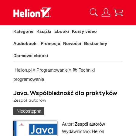
Kategorie
Książki
Ebooki
Kursy video
Audiobooki
Promocje
Nowości
Bestsellery
Darmowe ebooki
Helion.pl
»
Programowanie
»
📚 Techniki
programowania
Java. Współbieżność dla praktyków
Zespół autorów
Niedostępna
Autor:
Zespół autorów
Wydawnictwo:
Helion