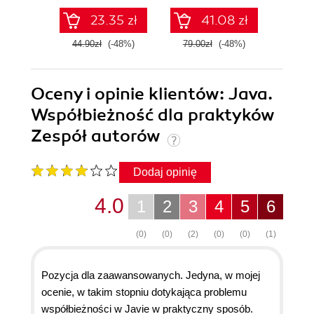
23.35 zł
41.08 zł
44.90zł
(-48%)
79.00zł
(-48%)
44.9
Oceny i opinie klientów: Java.
Współbieżność dla praktyków
Zespół autorów
Dodaj opinię
4.0
1
2
3
4
5
6
(0)
(0)
(2)
(0)
(0)
(1)
Pozycja dla zaawansowanych. Jedyna, w mojej
ocenie, w takim stopniu dotykająca problemu
współbieżności w Javie w praktyczny sposób.