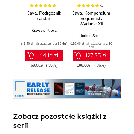
Java. Podręcznik
Java. Kompendium
Java. 
na start
programisty.
Wyd
Wydanie XII
Krzysztof Krocz
Kathy Si
Herbert Schildt
(41,40 zł najniższa cena z 30 dni)
(119,40 zł najniższa cena z 30
(89,40 zł naj
dni)
44.16 zł
127.35 zł
69.00zł
(-36%)
199.00zł
(-36%)
149.0
Zobacz pozostałe książki z
serii