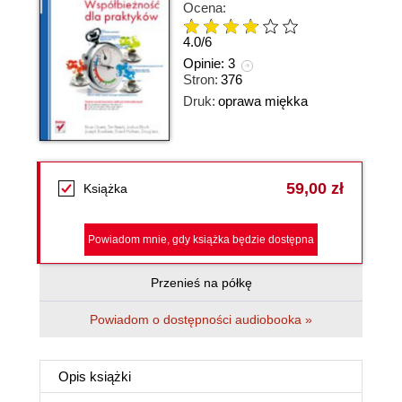
Ocena:
4.0
/
6
Opinie:
3
Stron:
376
Druk:
oprawa miękka
59,00 zł
Książka
Powiadom mnie, gdy książka będzie dostępna
Przenieś na półkę
Powiadom o dostępności audiobooka »
Opis
książki