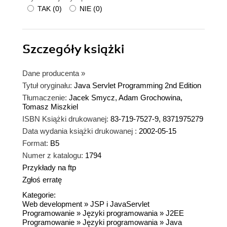
TAK
(
0
)
NIE
(
0
)
Szczegóły
książki
Dane producenta
»
Tytuł oryginału:
Java Servlet Programming 2nd Edition
Tłumaczenie:
Jacek Smycz, Adam Grochowina,
Tomasz Miszkiel
ISBN Książki drukowanej:
83-719-7527-9, 8371975279
Data wydania książki drukowanej :
2002-05-15
Format:
B5
Numer z katalogu:
1794
Przykłady na ftp
Zgłoś erratę
Kategorie:
Web development
»
JSP i JavaServlet
Programowanie
»
Języki programowania
»
J2EE
Programowanie
»
Języki programowania
»
Java