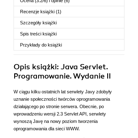
Ocena (
3.2
/
6
) i opinie (6)
Recenzje
książki
(1)
Szczegóły
książki
Spis treści
książki
Przykłady do
książki
Opis
książki
: Java Servlet.
Programowanie. Wydanie II
W ciągu kilku ostatnich lat serwlety Javy zdobyły
uznanie społeczności twórców oprogramowania
działającego po stronie serwera. Obecnie, po
wprowadzeniu wersji 2.3 Servlet API, serwlety
wynoszą Javę na nowy poziom tworzenia
oprogramowania dla sieci WWW.