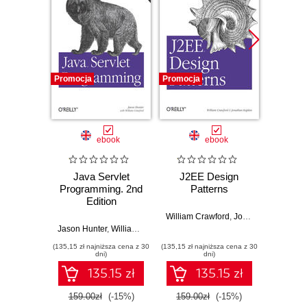
Promocja
Promocja
ebook
ebook
Java Servlet
J2EE Design
Java n
Programming. 2nd
Patterns
kurs p
Edition
Obóz
ser
William Crawford
,
Jonathan Kaplan
Spr
Jason Hunter
,
William Crawford
Jaros
(135,15 zł najniższa cena z 30
(135,15 zł najniższa cena z 30
dni)
dni)
135.15 zł
135.15 zł
159.00zł
(-15%)
159.00zł
(-15%)