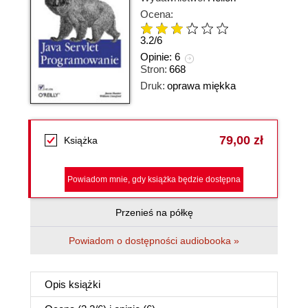
Ocena:
3.2
/
6
Opinie:
6
Stron:
668
Druk:
oprawa miękka
79,00 zł
Książka
Powiadom mnie, gdy książka będzie dostępna
Przenieś na półkę
Powiadom o dostępności audiobooka »
Opis
książki