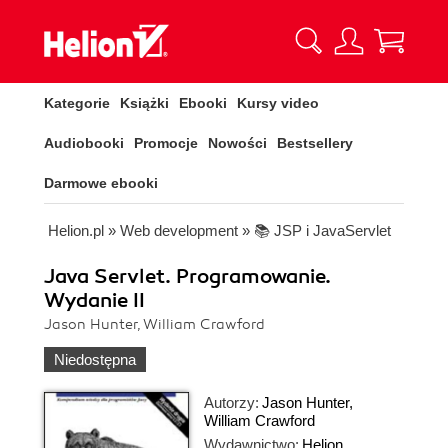
Kategorie
Książki
Ebooki
Kursy video
Audiobooki
Promocje
Nowości
Bestsellery
Darmowe ebooki
Helion.pl
»
Web development
»
📚 JSP i JavaServlet
Java Servlet. Programowanie.
Wydanie II
Jason Hunter, William Crawford
Niedostępna
Autorzy:
Jason Hunter
,
William Crawford
Wydawnictwo:
Helion