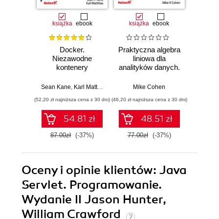
książka
ebook
książka
ebook
ksią
Docker.
Praktyczna algebra
Pyt
Niezawodne
liniowa dla
S
kontenery
analityków danych.
Ni
produkcyjne.
Od podstawowych
narzęd
Praktyczne
koncepcji do
z dany
Sean Kane
,
Karl Matthias
Mike Cohen
Jake 
zastosowania.
użytecznych
(52,20 zł najniższa cena z 30 dni)
(46,20 zł najniższa cena z 30 dni)
(83,40 zł naj
Wydanie III
aplikacji w
Pythonie
54.81 zł
48.51 zł
87.00zł
(-37%)
77.00zł
(-37%)
139.0
Oceny i opinie klientów: Java
Servlet. Programowanie.
Wydanie II Jason Hunter,
William Crawford