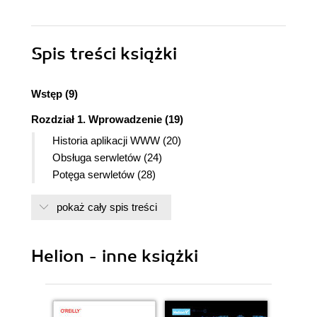
Spis treści
książki
Wstęp (9)
Rozdział 1. Wprowadzenie (19)
Historia aplikacji WWW (20)
Obsługa serwletów (24)
Potęga serwletów (28)
Rozdział 2. Podstawy serwletów HTTP (31)
pokaż cały spis treści
Podstawy HTTP (32)
Interfejs API (Servlet API) (34)
Tworzenie strony (36)
Helion - inne książki
Aplikacje WWW (42)
Rozdział 3. Czas istnienia (cykl życia) serwletu (49)
Alternatywa serwletu (49)