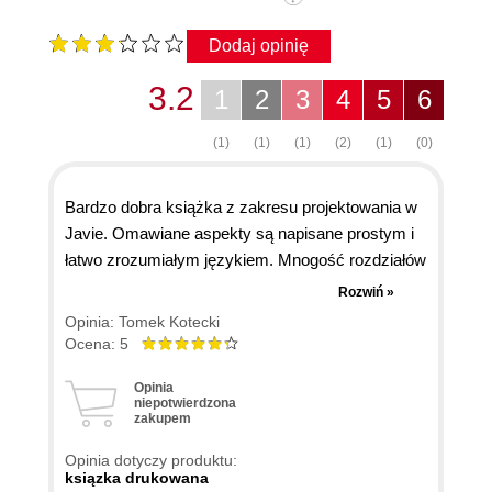
Dodaj opinię
3.2
1
2
3
4
5
6
(1)
(1)
(1)
(2)
(1)
(0)
Bardzo dobra książka z zakresu projektowania w
Javie. Omawiane aspekty są napisane prostym i
łatwo zrozumiałym językiem. Mnogość rozdziałów
pozwala na dokładne i łatwe przeszukanie treści.
Rozwiń »
Obecnie na rynku książka ta jest najlepszą
Opinia: Tomek Kotecki
pozycja jaką czytałem (a było ich 6).
Ocena: 5
Polecam osobom, które miały już (chociaż małe)
Opinia
doświadczenie z projektowaniem. Nowicjusze
niepotwierdzona
niech kupią coś innego.
zakupem
Opinia dotyczy produktu:
ksiązka drukowana