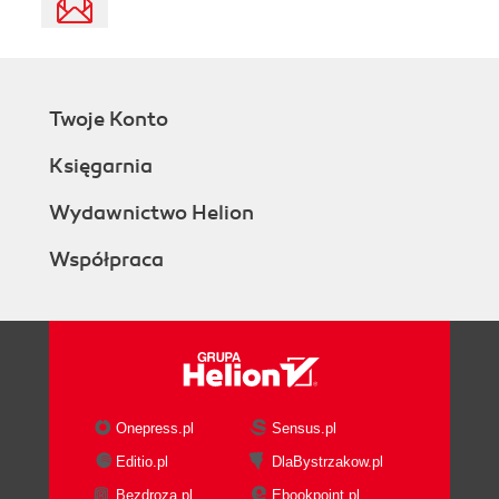
Twoje Konto
Księgarnia
Wydawnictwo Helion
Współpraca
Onepress.pl
Sensus.pl
Editio.pl
DlaBystrzakow.pl
Bezdroza.pl
Ebookpoint.pl