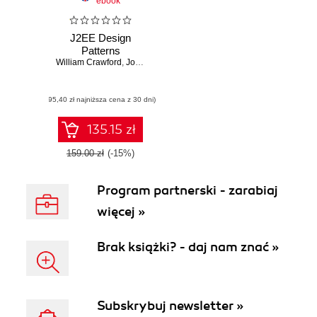
ebook
J2EE Design
Patterns
William Crawford
,
Jonathan Kaplan
(95,40 zł najniższa cena z 30 dni)
135.15 zł
159.00 zł
(-15%)
Program partnerski - zarabiaj
więcej »
Brak książki? - daj nam znać »
Subskrybuj newsletter »