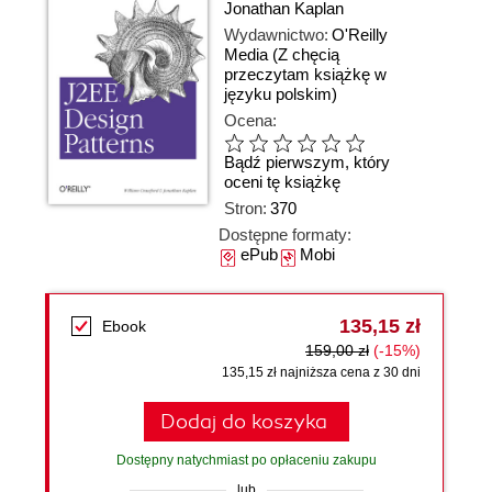
Jonathan Kaplan
Wydawnictwo:
O'Reilly
Media
(Z chęcią
przeczytam książkę w
języku polskim)
Ocena:
Bądź pierwszym, który
oceni tę książkę
Stron:
370
Dostępne formaty:
ePub
Mobi
135,15 zł
Ebook
159,00 zł
(-15%)
135,15 zł najniższa cena z 30 dni
Dodaj do koszyka
Dostępny natychmiast po opłaceniu zakupu
lub