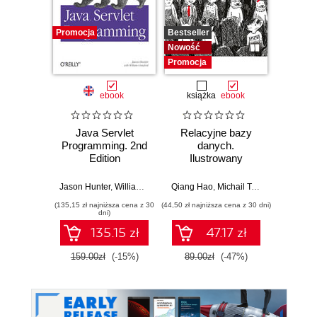
Promocja
Bestseller
Promocj
Nowość
Promocja
ebook
książka
ebook
ksią
Java Servlet
Relacyjne bazy
Refa
Programming. 2nd
danych.
do
Edition
Ilustrowany
Przew
przewodnik
po prz
arc
Jason Hunter
,
William Crawford
Qiang Hao
,
Michail Tsikerdekis
Alessand
monol
(135,15 zł najniższa cena z 30
(44,50 zł najniższa cena z 30 dni)
(44,50 zł naj
s
dni)
mod
135.15 zł
47.17 zł
mik
159.00zł
(-15%)
89.00zł
(-47%)
89.0