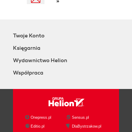
»
2.7. Activity Diagrams
2.8. Deployment Diagrams
3. Presentation Tier Architecture
3.1. Server-Side Presentation Tier
3.2. Application Structure
Twoje Konto
3.2.1. The Model-View-Controller
Pattern
Księgarnia
3.2.2. Using MVC in J2EE
3.2.2.1. The data model
Wydawnictwo Helion
3.2.2.2. The controller servlet
Współpraca
3.2.2.3. JSP: The view
3.3. Building a Central Controller
3.3.1. The Front Controller Pattern
3.3.2. The Front Controller Servlet
3.3.2.1. Deploying the front
controller
3.3.3. The Decorator Pattern
Onepress.pl
Sensus.pl
3.3.4. Decorating the Front Controller
Editio.pl
DlaBystrzakow.pl
3.3.4.1. Implementing a