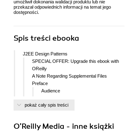
umożliwił dokonania walidacji produktu lub nie
przekazał odpowiednich informacji na temat jego
dostępności.
Spis treści
ebooka
J2EE Design Patterns
SPECIAL OFFER: Upgrade this ebook with
OReilly
A Note Regarding Supplemental Files
Preface
Audience
Organization of This Book
pokaż cały spis treści
For Further Reading
Conventions Used in This Book
Comments and Questions
O'Reilly Media - inne książki
Acknowledgments
William Crawford