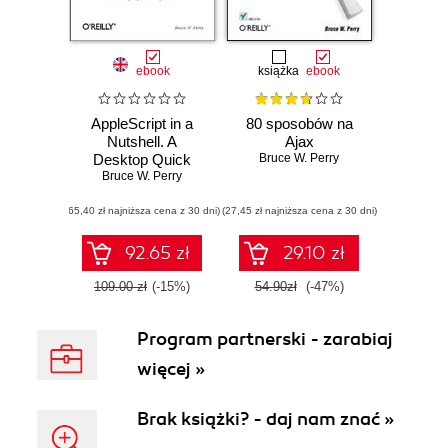
ebook
książka
ebook
AppleScript in a
80 sposobów na
Nutshell. A
Ajax
Desktop Quick
Bruce W. Perry
Bruce W. Perry
Reference
(65,40 zł najniższa cena z 30 dni)
(27,45 zł najniższa cena z 30 dni)
92.65 zł
29.10 zł
109.00 zł
(-15%)
54.90zł
(-47%)
Program partnerski - zarabiaj
więcej »
Brak książki? - daj nam znać »