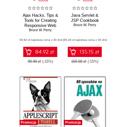
ebook
ebook
Ajax Hacks. Tips &
Java Servlet &
Tools for Creating
JSP Cookbook
Responsive Web
Bruce W. Perry
Bruce W. Perry
Sites
(59,94 zł najniższa cena z 30 dni)
(95,40 zł najniższa cena z 30 dni)
84.92 zł
135.15 zł
99.90 zł
(-15%)
159.00 zł
(-15%)
Promocja
Promocja