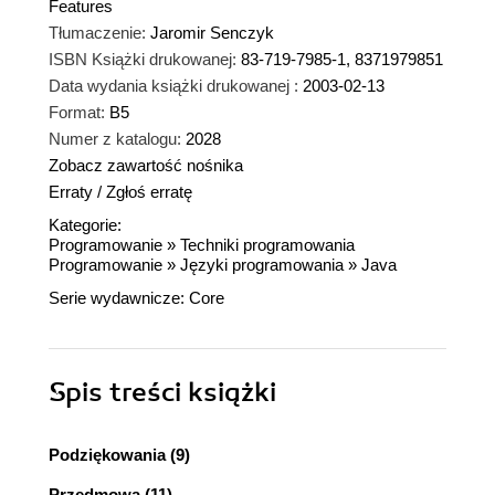
Features
Tłumaczenie:
Jaromir Senczyk
ISBN Książki drukowanej:
83-719-7985-1, 8371979851
Data wydania książki drukowanej :
2003-02-13
Format:
B5
Numer z katalogu:
2028
Zobacz zawartość nośnika
Erraty
/
Zgłoś erratę
Kategorie:
Programowanie
»
Techniki programowania
Programowanie
»
Języki programowania
»
Java
Serie wydawnicze:
Core
Spis treści
książki
Podziękowania (9)
Przedmowa (11)