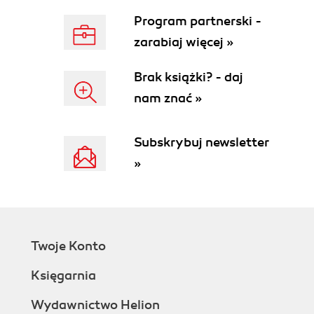
Monitory postępu (99)
Program partnerski -
Monitorowanie postępu strumieni wejścia
(103)
zarabiaj więcej »
Zastosowanie potoków do komunikacji pomiędzy
wątkami (109)
Brak książki? - daj
Rozdział 2. Kolekcje (115)
nam znać »
Interfejsy kolekcji (115)
Rozdzielenie interfejsów kolekcji od ich
Subskrybuj newsletter
implementacji (116)
»
Interfejsy Collection i Iterator w bibliotekach
języka Java (118)
Kolekcje konkretne (123)
Listy powiązane (123)
Klasa ArrayList (132)
Twoje Konto
Zbiory z kodowaniem mieszającym (132)
Zbiory drzewiaste (139)
Księgarnia
Mapy (145)
Specjalizowane klasy map (150)
Wydawnictwo Helion