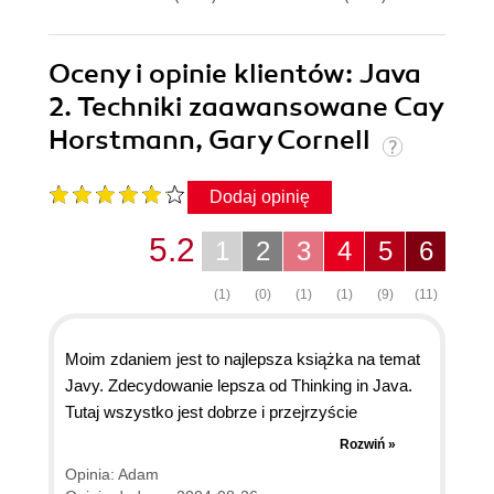
Oceny i opinie klientów: Java
2. Techniki zaawansowane Cay
Horstmann, Gary Cornell
Dodaj opinię
5.2
1
2
3
4
5
6
(1)
(0)
(1)
(1)
(9)
(11)
Moim zdaniem jest to najlepsza książka na temat
Javy. Zdecydowanie lepsza od Thinking in Java.
Tutaj wszystko jest dobrze i przejrzyście
wyłożone, bez żadnego mącenia na temat filozofii
Rozwiń »
jak to ma miejsce w książce Eckela. Bardzo
Opinia: Adam
przejrzysty układ książki. Jedyną jej wadą jest to,