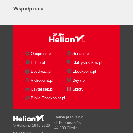
Szkielet kolekcji (155)
Współpraca
Widoki i opakowania (158)
Operacje masowe (164)
Wykorzystanie biblioteki kolekcji z
tradycyjnymi bibliotekami (165)
Algorytmy (166)
Sortowanie i tasowanie (167)
Wyszukiwanie binarne (170)
Onepress.pl
Sensus.pl
Proste algorytmy (171)
Editio.pl
DlaBystrzakow.pl
Programowanie własnych algorytmów (173)
Bezdroza.pl
Ebookpoint.pl
Tradycyjne kolekcje (174)
Klasa Hashtable (174)
Videopoint.pl
Beya.pl
Wyliczenia (175)
Czytalisek.pl
Sploty
Zbiory właściwości (176)
Biblio.Ebookpoint.pl
Stosy (182)
Zbiory bitów (182)
Rozdział 3. Programowanie aplikacji sieciowych
Helion.pl sp. z o.o.
ul. Kościuszki 1c
© Helion.pl 1991-2026
(187)
44-100 Gliwice