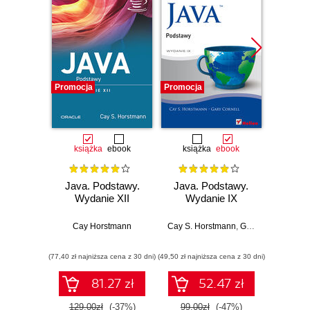
Promocja
Promocja
Promocj
książka
ebook
książka
ebook
ksią
Java. Podstawy.
Java. Podstawy.
Java
Wydanie XII
Wydanie IX
zaaw
Wyd
Cay Horstmann
Cay S. Horstmann
,
Gary Cornell
Cay S. 
(77,40 zł najniższa cena z 30 dni)
(49,50 zł najniższa cena z 30 dni)
(74,50 zł naj
81.27 zł
52.47 zł
129.00zł
(-37%)
99.00zł
(-47%)
149.0