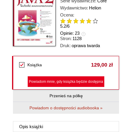
Serie wydawnicze:
Core
Wydawnictwo:
Helion
Ocena:
5.2
/
6
Opinie:
23
Stron:
1128
Druk:
oprawa twarda
129,00 zł
Książka
Powiadom mnie, gdy książka będzie dostępna
Przenieś na półkę
Powiadom o dostępności audiobooka »
Opis
książki