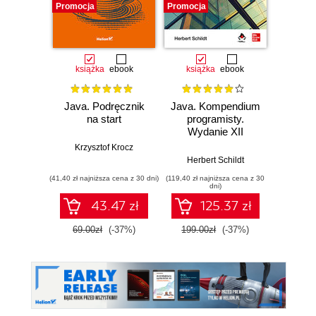
Promocja
Promocja
Promocj
książka
ebook
książka
ebook
ksią
Java. Podręcznik
Java. Kompendium
Java. 
na start
programisty.
Wyd
Wydanie XII
Krzysztof Krocz
Kathy Si
Herbert Schildt
(41,40 zł najniższa cena z 30 dni)
(119,40 zł najniższa cena z 30
(89,40 zł naj
dni)
43.47 zł
125.37 zł
69.00zł
(-37%)
199.00zł
(-37%)
149.0