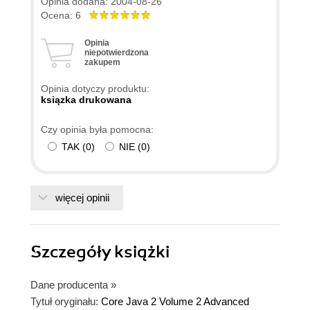
Opinia dodana: 2004-08-26
że jest trudna :), bo wymaga dobrej znajomości
Ocena: 6
podstaw. Jeśli chcesz się nauczyć Javy i masz
Opinia
dylemat w sprawie książki, to polecam Java 2
niepotwierdzona
zakupem
Podstawy + techniki zaawansowane - nie
będziesz żałował(a). Bardzo dobre rozdziały o
Opinia dotyczy produktu:
RMI i JDBC (choć w rozdziale o RMI jeden z
ksiązka drukowana
kodów źródłowych zawiera błąd). Polecam.
Czy opinia była pomocna:
TAK
(
0
)
NIE
(
0
)
więcej opinii
Szczegóły
książki
Dane producenta
»
Tytuł oryginału:
Core Java 2 Volume 2 Advanced