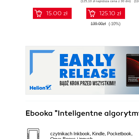
(125,10 zł najniższa cena z 30 dni)
(11
Oprogramowanie
expertise, pass the
narzędziowe i
AZ-400 with
15.00 zł
125.10 zł
aplikacje dla
confidence, and
bootloaderów i
boost your cloud
139.00zł
(-10%)
systemów ISP
career
Ebooka
"Inteligentne algoryt
czytnikach Inkbook, Kindle, Pocketbook,
Onyx Booxs i innych