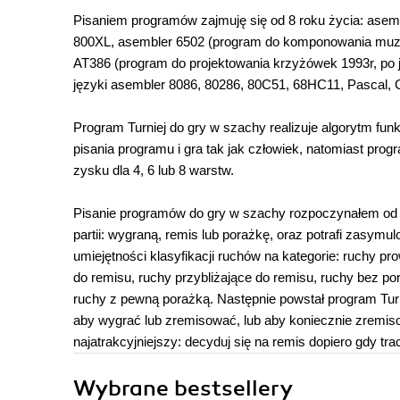
Pisaniem programów zajmuję się od 8 roku życia: asembl
800XL, asembler 6502 (program do komponowania muzyk
AT386 (program do projektowania krzyżówek 1993r, po 
języki asembler 8086, 80286, 80C51, 68HC11, Pascal, 
Program Turniej do gry w szachy realizuje algorytm fun
pisania programu i gra tak jak człowiek, natomiast prog
zysku dla 4, 6 lub 8 warstw.
Pisanie programów do gry w szachy rozpoczynałem od 
partii: wygraną, remis lub porażkę, oraz potrafi zasymu
umiejętności klasyfikacji ruchów na kategorie: ruchy 
do remisu, ruchy przybliżające do remisu, ruchy bez po
ruchy z pewną porażką. Następnie powstał program Tur
aby wygrać lub zremisować, lub aby koniecznie zremi
najatrakcyjniejszy: decyduj się na remis dopiero gdy t
Wybrane bestsellery