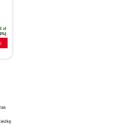
2 zł
36%)
a
zas
cieżkę