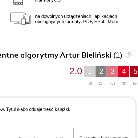
na dowolnych urządzeniach i aplikacjach
obsługujących formaty: PDF, EPub, Mobi
gentne algorytmy Artur Bieliński
(1)
2.0
1
2
3
4
5
(0)
(1)
(0)
(0)
(0)
. Tytuł słabo oddaje treść książki.
Czy opinia była pomocna: