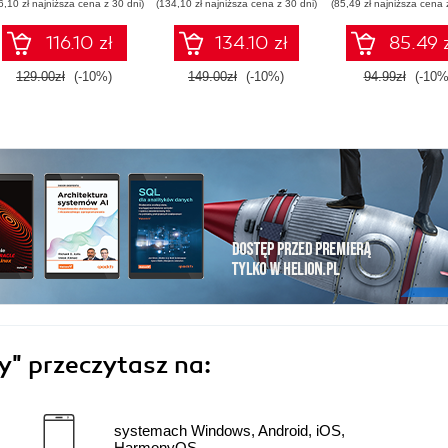
6,10 zł najniższa cena z 30 dni)
(134,10 zł najniższa cena z 30 dni)
(85,49 zł najniższa cena 
performant software -
and Docker - S
Second Edition
Edition
116.10 zł
134.10 zł
85.49 
129.00zł
(-10%)
149.00zł
(-10%)
94.99zł
(-10%
my"
przeczytasz na:
systemach Windows, Android, iOS,
HarmonyOS