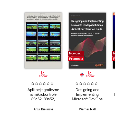
Nowość
Promocja
P
ebook
ebook
Aplikacje graficzne
Designing and
na mikrokontroler
Implementing
89c52, 89s52,
Microsoft DevOps
89c55wd, 89c51rb2,
Solutions AZ 400
89c51rc2, 89c51rd2,
Certification Guide.
Artur Bieliński
Werner Rall
89c51ed2.
Gain Azure DevOps