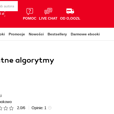
 zł
POMOC
LIVE CHAT
OD O,OOZŁ
oki
Promocje
Nowości
Bestsellery
Darmowe ebooki
ntne algorytmy
i
ookowo
2.0
/
6
Opinie:
1