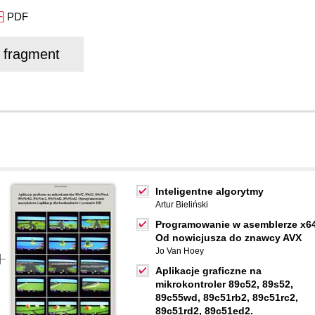
PDF
j fragment
Inteligentne algorytmy
Artur Bieliński
Programowanie w asemblerze x64
Od nowicjusza do znawcy AVX
Jo Van Hoey
Aplikacje graficzne na
mikrokontroler 89c52, 89s52,
89c55wd, 89c51rb2, 89c51rc2,
89c51rd2, 89c51ed2.