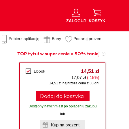
ZALOGUJ
KOSZYK
Pobierz aplikację
Bony
Podaruj prezent
TOP tytuł w super cenie » 50% taniej
14,51 zł
Ebook
17,07 zł
(-15%)
14,51 zł najniższa cena z 30 dni
Dodaj do koszyka
Dostępny natychmiast po opłaceniu zakupu
lub
Kup na prezent