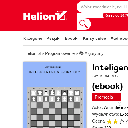
Kursy od 16,70
Kategorie
Książki
Ebooki
Kursy video
Audiobo
Helion.pl
»
Programowanie
»
📚 Algorytmy
Intelige
Artur Bieliński
(ebook)
Promocja
Autor:
Artur Bielińsk
Wydawnictwo:
E-b
Ocena:
Stron:
222