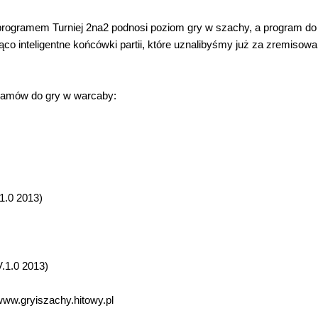
z programem Turniej 2na2 podnosi poziom gry w szachy, a program do
o inteligentne końcówki partii, które uznalibyśmy już za zremisowa
ramów do gry w warcaby:
1.0 2013)
.1.0 2013)
www.gryiszachy.hitowy.pl