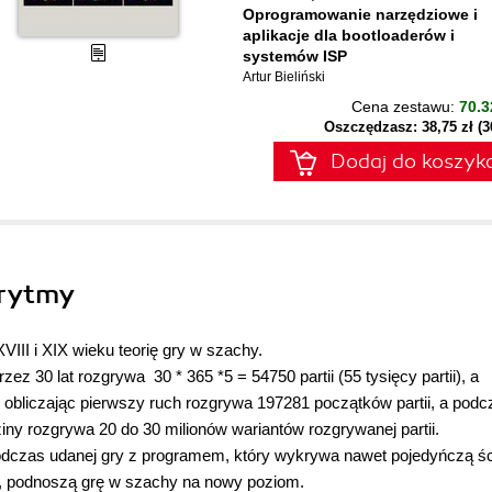
Oprogramowanie narzędziowe i
aplikacje dla bootloaderów i
systemów ISP
Artur Bieliński
Cena zestawu:
70.3
Oszczędzasz: 38,75 zł (
Dodaj do koszyk
orytmy
VIII i XIX wieku teorię gry w szachy.
rzez 30 lat rozgrywa 30 * 365 *5 = 54750 partii (55 tysięcy partii), a
obliczając pierwszy ruch rozgrywa 197281 początków partii, a podc
dziny rozgrywa 20 do 30 milionów wariantów rozgrywanej partii.
czas udanej gry z programem, który wykrywa nawet pojedyńczą ś
, podnoszą grę w szachy na nowy poziom.