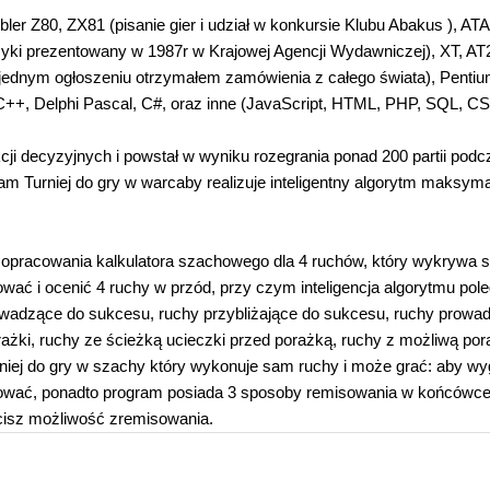
er Z80, ZX81 (pisanie gier i udział w konkursie Klubu Abakus ), AT
i prezentowany w 1987r w Krajowej Agencji Wydawniczej), XT, AT
jednym ogłoszeniu otrzymałem zamówienia z całego świata), Pentiu
C++, Delphi Pascal, C#, oraz inne (JavaScript, HTML, PHP, SQL, C
kcji decyzyjnych i powstał w wyniku rozegrania ponad 200 partii podc
ram Turniej do gry w warcaby realizuje inteligentny algorytm maksymal
opracowania kalkulatora szachowego dla 4 ruchów, który wykrywa s
lować i ocenić 4 ruchy w przód, przy czym inteligencja algorytmu pol
prowadzące do sukcesu, ruchy przybliżające do sukcesu, ruchy prowa
rażki, ruchy ze ścieżką ucieczki przed porażką, ruchy z możliwą por
niej do gry w szachy który wykonuje sam ruchy i może grać: aby wy
sować, ponadto program posiada 3 sposoby remisowania w końcówc
racisz możliwość zremisowania.