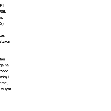
ARI
286,
m;
SS)
zas
izacji
tan
ega na
dzące
ażką i
grać,
e w tym