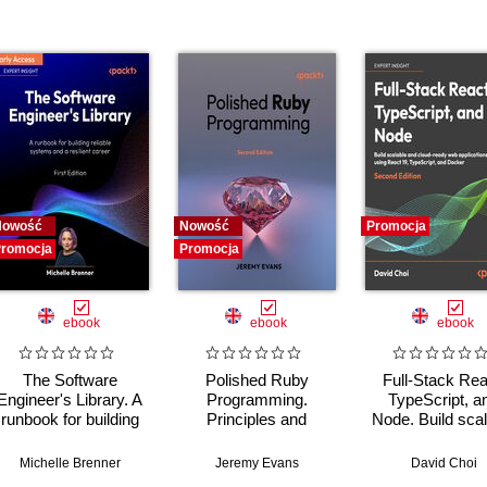
Nowość
Nowość
Promocja
romocja
Promocja
ebook
ebook
ebook
The Software
Polished Ruby
Full-Stack Rea
Engineer's Library. A
Programming.
TypeScript, a
runbook for building
Principles and
Node. Build scal
reliable systems and
practices for building
and cloud-ready
a resilient career
scalable,
applications us
Michelle Brenner
Jeremy Evans
David Choi
maintainable, and
React 19, TypeSc