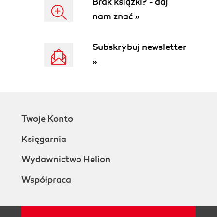
Brak książki? - daj
Wartości, mechanizmy, serce - Olga Kotyk
nam znać »
Planuj, nie bój się, czerp i inspiruj Tomasz
Grzywa
Akademia Leona Koźmińskiego Paulina
Subskrybuj newsletter
Łukaszuk
»
Podsumowanie
Bonus - wywiad z Damianem
Notes
Twoje Konto
Księgarnia
Wydawnictwo Helion
Współpraca