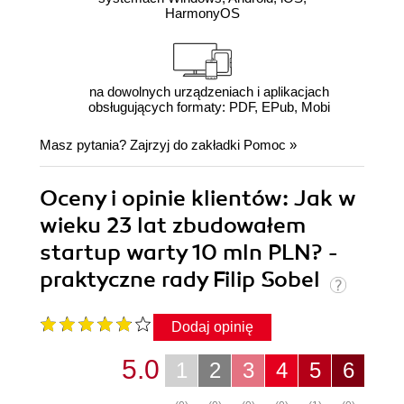
HarmonyOS
na dowolnych urządzeniach i aplikacjach
obsługujących formaty: PDF, EPub, Mobi
Masz pytania? Zajrzyj do zakładki
Pomoc
»
Oceny i opinie klientów: Jak w
wieku 23 lat zbudowałem
startup warty 10 mln PLN? -
praktyczne rady Filip Sobel
Dodaj opinię
5.0
1
2
3
4
5
6