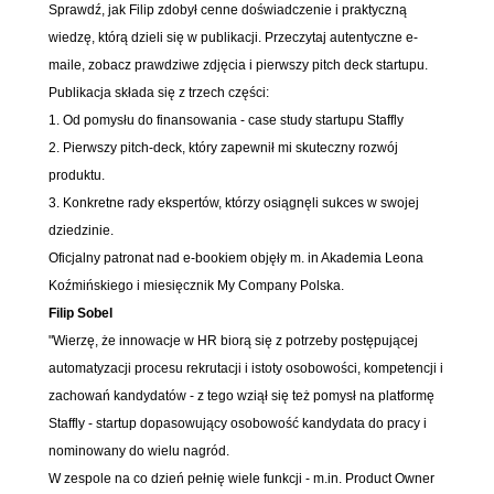
Sprawdź, jak Filip zdobył cenne doświadczenie i praktyczną
wiedzę, którą dzieli się w publikacji. Przeczytaj autentyczne e-
maile, zobacz prawdziwe zdjęcia i pierwszy pitch deck startupu.
Publikacja składa się z trzech części:
1. Od pomysłu do finansowania - case study startupu Staffly
2. Pierwszy pitch-deck, który zapewnił mi skuteczny rozwój
produktu.
3. Konkretne rady ekspertów, którzy osiągnęli sukces w swojej
dziedzinie.
Oficjalny patronat nad e-bookiem objęły m. in Akademia Leona
Koźmińskiego i miesięcznik My Company Polska.
Filip Sobel
"Wierzę, że innowacje w HR biorą się z potrzeby postępującej
automatyzacji procesu rekrutacji i istoty osobowości, kompetencji i
zachowań kandydatów - z tego wziął się też pomysł na platformę
Staffly - startup dopasowujący osobowość kandydata do pracy i
nominowany do wielu nagród.
W zespole na co dzień pełnię wiele funkcji - m.in. Product Owner