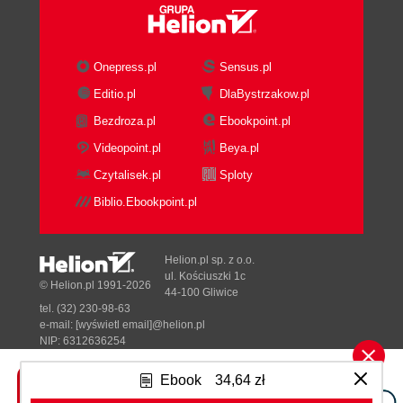
Onepress.pl
Sensus.pl
Editio.pl
DlaBystrzakow.pl
Bezdroza.pl
Ebookpoint.pl
Videopoint.pl
Beya.pl
Czytalisek.pl
Sploty
Biblio.Ebookpoint.pl
Helion.pl sp. z o.o.
ul. Kościuszki 1c
© Helion.pl 1991-2026
44-100 Gliwice
tel. (32) 230-98-63
e-mail:
[wyświetl email]@helion.pl
NIP: 6312636254
Regon: 241989027
Ebook
34,64 zł
Designed with ♥ by
Tonik.pl