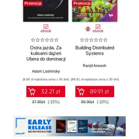
Promocja
Promocja
Promocj
ebook
ebook
Ostra jazda. Za
Building Distributed
Eff
kulisami dążeń
Systems
Design
Ubera do dominacji
na świecie
Ranjit Aneesh
Adam Lashinsky
(9,90 zł najniższa cena z 30 dni)
(89,91 zł najniższa cena z 30 dni)
(89,91 zł naj
32.21 zł
89.91 zł
37.89zł
(-15%)
99.90zł
(-10%)
99.9