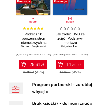
Promocja
Promocja
ebook
ebook
Podręcznik
Jak zrobić DVD ze
tworzenia stron
zdjęć. Podstawy
internetowych na
montażu
Tomasz Smykowski
Facebooku
Zbigniew Lech
filmowego
(8,90 zł najniższa cena z 30 dni)
(4,90 zł najniższa cena z 30 dni)
28.31 zł
14.51 zł
33.30 zł
(-15%)
17.07 zł
(-15%)
Program partnerski - zarabiaj
więcej »
Brak książki? - daj nam znać »