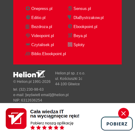
Onepress.pl
Sensus.pl
Editio.pl
DlaBystrzakow.pl
Bezdroza.pl
Ebookpoint.pl
Videopoint.pl
Beya.pl
Czytalisek.pl
Sploty
Biblio.Ebookpoint.pl
Helion.pl sp. z o.o.
ul. Kościuszki 1c
© Helion.pl 1991-2026
44-100 Gliwice
tel. (32) 230-98-63
e-mail:
[wyświetl email]@helion.pl
NIP: 6312636254
Regon: 241989027
Designed with ♥ by
Tonik.pl
Pełna wersja strony »