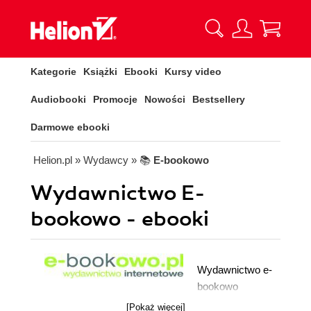
Kategorie
Książki
Ebooki
Kursy video
Audiobooki
Promocje
Nowości
Bestsellery
Darmowe ebooki
Helion.pl
» Wydawcy
» 📚
E-bookowo
Wydawnictwo E-
bookowo - ebooki
Wydawnictwo e-
bookowo
rozpoczęło
[Pokaż więcej]