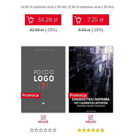
ubezpieczeniowych
(10,90 zł najniższa cena z 30 dni)
Pozyskiwanie
(2,90 zł najniższa cena z 30 dni)
klientów na
ubezpieczenia w
36.28 zł
7.25 zł
Google
42.68 zł
(-15%)
8.53 zł
(-15%)
Promocja
Promocja
ebook
ebook