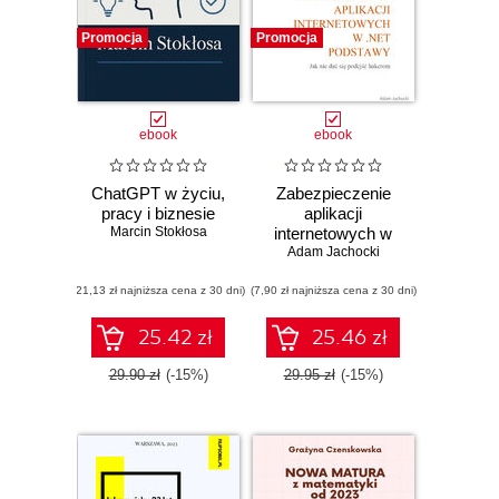
wydawnictw
Promocja
Promocja
papierowych,
pomimo mnogiej
ilości wydawców.
Przez cały czas
ebook
ebook
kieruje się
zasadą, że Autor
ChatGPT w życiu,
Zabezpieczenie
jest
pracy i biznesie
aplikacji
Marcin Stokłosa
internetowych w
najważniejszy.
Adam Jachocki
.NET
Wydaje prace
naukowe, teksty
(21,13 zł najniższa cena z 30 dni)
(7,90 zł najniższa cena z 30 dni)
publicystyczne,
25.42 zł
25.46 zł
prozatorskie, a
także poezję,
29.90 zł
(-15%)
29.95 zł
(-15%)
poradniki i…
utwory
muzyczne. Dzięki
portalowi