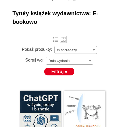
działalność w
październiku 2008
więcej »
Tytuły książek wydawnictwa: E-
roku. Jak dotąd
bookowo
ukazało się ponad
dwieście
publikacji
elektronicznych,
Pokaż produkty:
W sprzedaży
które obecnie
dostępne są w
Sortuj wg:
Data wydania
niemal
Filtruj »
wszystkich
księgarniach
internetowych. E-
bookowo stawia
przede wszystkim
na debiutantów,
którym niezwykle
trudno jest
zaistnieć na rynku