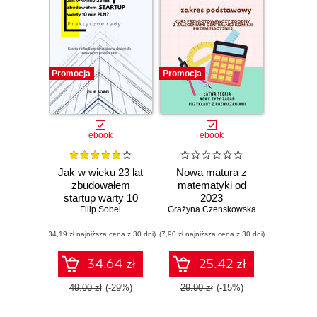
literackiemu
strefaautora.pl,
drukowi na
życzenie i
organizowaniu
Promocja
Promocja
spotkań
autorskich - jest
jednym z
ebook
ebook
najbardziej
obiecujących
Jak w wieku 23 lat
Nowa matura z
wydawnictw
zbudowałem
matematyki od
internetowych w
startup warty 10
2023
kraju.
mln PLN? -
Filip Sobel
Grażyna Czenskowska
praktyczne rady
(34,19 zł najniższa cena z 30 dni)
(7,90 zł najniższa cena z 30 dni)
34.64 zł
25.42 zł
49.00 zł
(-29%)
29.90 zł
(-15%)