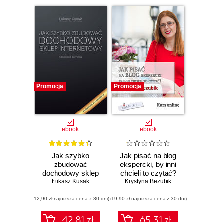
Promocja
Promocja
ebook
ebook
Jak szybko
Jak pisać na blog
zbudować
ekspercki, by inni
dochodowy sklep
chcieli to czytać?
Łukasz Kusak
internetowy
Krystyna Bezubik
(12,90 zł najniższa cena z 30 dni)
(19,90 zł najniższa cena z 30 dni)
42.81 zł
65.31 zł