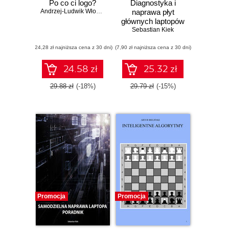
Po co ci logo?
Diagnostyka i
Andrzej-Ludwik Włoszczyński
naprawa płyt
głównych laptopów
Sebastian Kiek
(24,28 zł najniższa cena z 30 dni)
(7,90 zł najniższa cena z 30 dni)
24.58 zł
25.32 zł
29.88 zł
(-18%)
29.79 zł
(-15%)
Promocja
Promocja