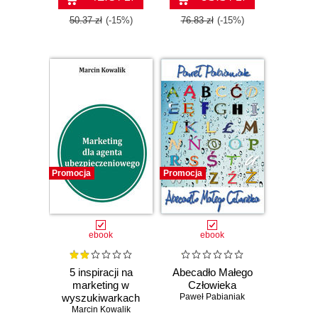
50.37 zł
(-15%)
76.83 zł
(-15%)
Promocja
Promocja
ebook
ebook
5 inspiracji na
Abecadło Małego
marketing w
Człowieka
wyszukiwarkach
Paweł Pabianiak
Marcin Kowalik
dla agentów