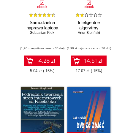
ebook
ebook
Samodzielna
Inteligentne
naprawa laptopa
algorytmy
Sebastian Kiek
Artur Bieliński
(1,90 zł najniższa cena z 30 dni)
(4,90 zł najniższa cena z 30 dni)
4.28 zł
14.51 zł
5.04 zł
(-15%)
17.07 zł
(-15%)