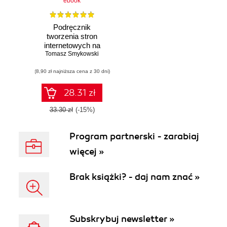
ebook
Podręcznik
tworzenia stron
internetowych na
Tomasz Smykowski
Facebooku
(8,90 zł najniższa cena z 30 dni)
28.31 zł
33.30 zł
(-15%)
Program partnerski - zarabiaj
więcej »
Brak książki? - daj nam znać »
Subskrybuj newsletter »