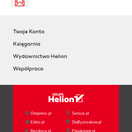
Twoje Konto
Księgarnia
Wydawnictwo Helion
Współpraca
Onepress.pl
Sensus.pl
Editio.pl
DlaBystrzakow.pl
Bezdroza.pl
Ebookpoint.pl