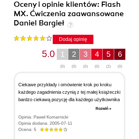
Oceny i opinie klientów: Flash
MX. Ćwiczenia zaawansowane
Daniel Bargieł
Dodaj opinię
5.0
1
2
3
4
5
6
(0)
(0)
(0)
(0)
(2)
(0)
Ciekawe przykłady i omówienie krok po kroku
każdego zagadnienia czynią z tej małej książeczki
bardzo ciekawą pozycję dla każdego użytkownika
programu chcącego poszerzyć swoją wiedzę.
Rozwiń »
Zdecydowanie mogę polecić te ćwiczenia,
Opinia: Paweł Komarnicki
ponieważ poruszają dotąd nie poruszane tematy,
Opinia dodana: 2005-07-11
takie jak zaawansowana fizyka, detekcja kolizji,
Ocena: 5
programowanie serwerowe itp. Ogólnie jestem