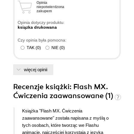
Opinia
bardzo zadowolony - kolejna dobra książka z
niepotwierdzona
zakupem
wydawnictwa :D
Opinia dotyczy produktu:
ksiązka drukowana
Czy opinia była pomocna:
TAK
(
0
)
NIE
(
0
)
więcej opinii
Recenzje
książki
: Flash MX.
Ćwiczenia zaawansowane (1)
Książka "Flash MX. Ćwiczenia
zaawansowane" została napisana z myślą o
tych osobach, które tworząc we Flashu
animacje, najczęściej korzystają z języka