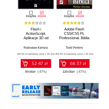
książka
ebook
książka
ebook
ksią
Flash i
Adobe Flash
Action
ActionScript.
CS5/CS5 PL
Aplikacje 3D od
Professional. Biblia
podstaw
Roger Br
Radosław Kamysz
Todd Perkins
(49,50 zł najniższa cena z 30 dni)
(64,50 zł najniższa cena z 30 dni)
(49,50 zł naj
52.47 zł
68.37 zł
99.00zł
(-47%)
129.00zł
(-47%)
99.0