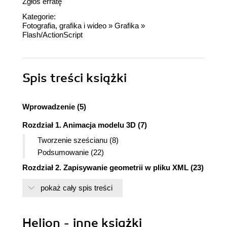
Zgłoś erratę
Kategorie:
Fotografia, grafika i wideo
»
Grafika
»
Flash/ActionScript
Spis treści
książki
Wprowadzenie (5)
Rozdział 1. Animacja modelu 3D (7)
Tworzenie sześcianu (8)
Podsumowanie (22)
Rozdział 2. Zapisywanie geometrii w pliku XML (23)
Podsumowanie (35)
pokaż cały spis treści
Rozdział 3. Kontrola oraz animacja postaci (37)
Sterowanie prostą postacią (37)
Helion - inne książki
Sterowanie złożoną postacią (42)