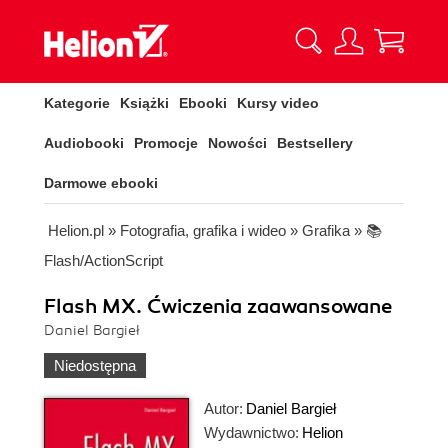
Kategorie
Książki
Ebooki
Kursy video
Audiobooki
Promocje
Nowości
Bestsellery
Darmowe ebooki
Helion.pl
»
Fotografia, grafika i wideo
»
Grafika
»
📚
Flash/ActionScript
Flash MX. Ćwiczenia zaawansowane
Daniel Bargieł
Niedostępna
Autor:
Daniel Bargieł
Wydawnictwo:
Helion