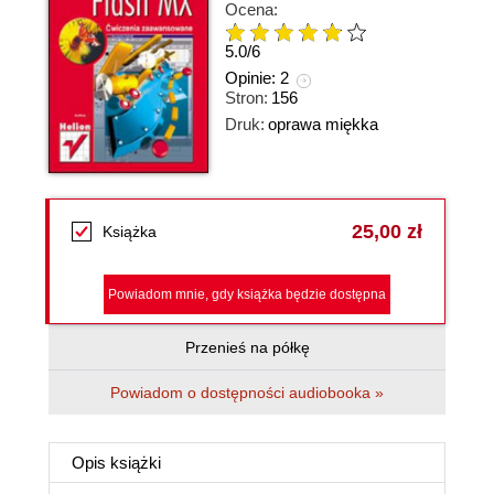
Ocena:
5.0
/
6
Opinie:
2
Stron:
156
Druk:
oprawa miękka
25,00 zł
Książka
Powiadom mnie, gdy książka będzie dostępna
Przenieś na półkę
Powiadom o dostępności audiobooka »
Opis
książki