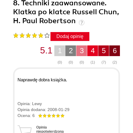
8. Techniki zaawansowane.
Klatka po klatce Russell Chun,
H. Paul Robertson
Dodaj opinię
5.1
1
2
3
4
5
6
(0)
(0)
(0)
(1)
(7)
(2)
Naprawdę dobra książka.
Opinia: Lewy
Opinia dodana: 2008-01-29
Ocena: 6
Opinia
niepotwierdzona