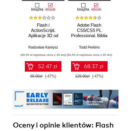
książka
ebook
książka
ebook
ksią
Flash i
Adobe Flash
Action
ActionScript.
CS5/CS5 PL
Aplikacje 3D od
Professional. Biblia
podstaw
Roger Br
Radosław Kamysz
Todd Perkins
(49,50 zł najniższa cena z 30 dni)
(64,50 zł najniższa cena z 30 dni)
(49,50 zł naj
52.47 zł
68.37 zł
99.00zł
(-47%)
129.00zł
(-47%)
99.0
Oceny i opinie klientów: Flash