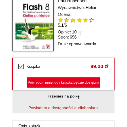
Paul Robertson
Wydawnictwo:
Helion
Ocena:
5.1
/
6
Opinie:
10
Stron:
696
Druk:
oprawa twarda
89,00 zł
Książka
Powiadom mnie, gdy książka będzie dostępna
Przenieś na półkę
Powiadom o dostępności audiobooka »
Opis
książki