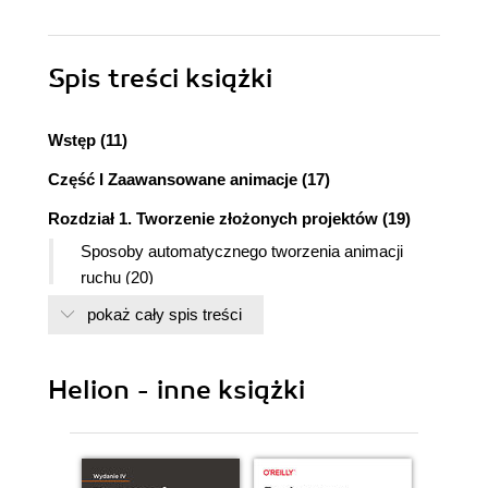
Spis treści
książki
Wstęp (11)
Część I Zaawansowane animacje (17)
Rozdział 1. Tworzenie złożonych projektów (19)
Sposoby automatycznego tworzenia animacji
ruchu (20)
Sposoby automatycznego tworzenia animacji
pokaż cały spis treści
kształtu (31)
Tworzenie efektów specjalnych (tylko w wersji
Professional) (38)
Helion - inne książki
Animowane i złożone maski (42)
Rozdział 2. Praca z wideo (55)
Importowanie wideo do Flasha (56)