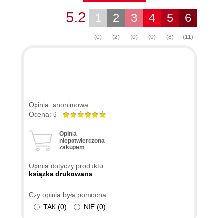
5.2
1
2
3
4
5
6
(0)
(2)
(0)
(0)
(8)
(11)
Opinia: anonimowa
Ocena: 6
Opinia
niepotwierdzona
zakupem
Opinia dotyczy produktu:
ksiązka drukowana
Czy opinia była pomocna:
TAK
(
0
)
NIE
(
0
)