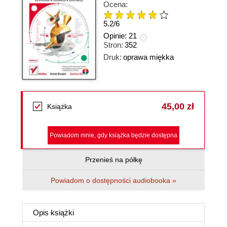
Ocena:
5.2
/
6
Opinie:
21
Stron:
352
Druk:
oprawa miękka
45,00 zł
Książka
Powiadom mnie, gdy książka będzie dostępna
Przenieś na półkę
Powiadom o dostępności audiobooka »
Opis
książki