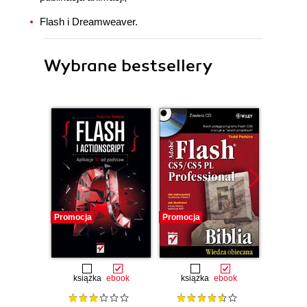
Flash i Dreamweaver.
Wybrane bestsellery
Promocja
Promocja
Promocj
książka
ebook
książka
ebook
ksią