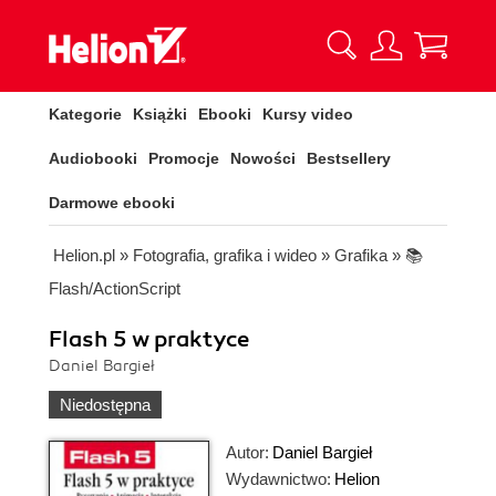
Kategorie
Książki
Ebooki
Kursy video
Audiobooki
Promocje
Nowości
Bestsellery
Darmowe ebooki
Helion.pl
»
Fotografia, grafika i wideo
»
Grafika
»
📚
Flash/ActionScript
Flash 5 w praktyce
Daniel Bargieł
Niedostępna
Autor:
Daniel Bargieł
Wydawnictwo:
Helion