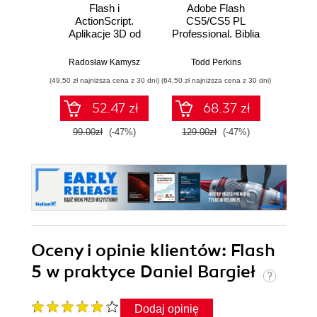
Flash i
Adobe Flash
Action
ActionScript.
CS5/CS5 PL
Aplikacje 3D od
Professional. Biblia
podstaw
Roger Br
Radosław Kamysz
Todd Perkins
(49,50 zł najniższa cena z 30 dni)
(64,50 zł najniższa cena z 30 dni)
(49,50 zł naj
52.47 zł
68.37 zł
99.00zł
(-47%)
129.00zł
(-47%)
99.0
Oceny i opinie klientów: Flash
5 w praktyce Daniel Bargieł
Dodaj opinię