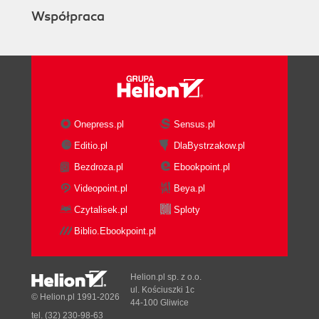
Współpraca
"Malowanie" bitmapą (101)
Edycja bitmapy (102)
Rozdział 4. Tekst we Flashu (105)
Tworzenie pól tekstowych oraz wprowadzanie
tekstu (105)
Tworzenie pól tekstowych (105)
Onepress.pl
Sensus.pl
Modyfikacja atrybutów tekstu (106)
Modyfikacja ustawień paragrafu (109)
Editio.pl
DlaBystrzakow.pl
Tworzenie dynamicznych pól tekstowych
Bezdroza.pl
Ebookpoint.pl
(112)
Videopoint.pl
Beya.pl
Edycja właściwości pól tekstowych (113)
Czytalisek.pl
Sploty
Transformacja i modyfikacja tekstu (121)
Transformacja tekstu (121)
Biblio.Ebookpoint.pl
Modyfikacja tekstu (121)
Rozdział 5. Symbole i odnośniki (123)
Helion.pl sp. z o.o.
Typy symboli (123)
ul. Kościuszki 1c
© Helion.pl 1991-2026
44-100 Gliwice
Symbole graficzne - Graphic (123)
tel. (32) 230-98-63