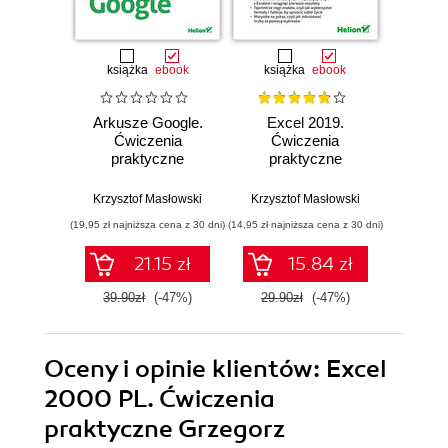
książka
ebook
książka
ebook
ksią
Arkusze Google.
Excel 2019.
Corel
Ćwiczenia
Ćwiczenia
PL. 
praktyczne
praktyczne
pr
Krzysztof Masłowski
Krzysztof Masłowski
Rol
(19,95 zł najniższa cena z 30 dni)
(14,95 zł najniższa cena z 30 dni)
(17,45 zł naj
21.15 zł
15.84 zł
39.90zł
(-47%)
29.90zł
(-47%)
34.9
Oceny i opinie klientów: Excel
2000 PL. Ćwiczenia
praktyczne Grzegorz