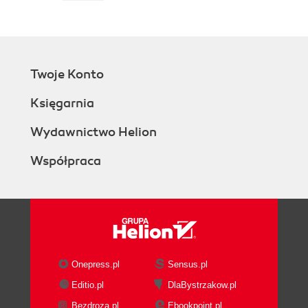
Twoje Konto
Księgarnia
Wydawnictwo Helion
Współpraca
Onepress.pl
Sensus.pl
Editio.pl
DlaBystrzakow.pl
Bezdroza.pl
Ebookpoint.pl