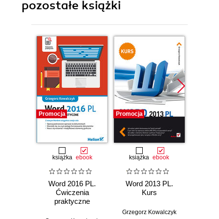
pozostałe książki
Promocja
Promocja
Promocj
książka
ebook
książka
ebook
ksią
Word 2016 PL.
Word 2013 PL.
Word
Ćwiczenia
Kurs
Ćw
praktyczne
pr
Grzegorz Kowalczyk