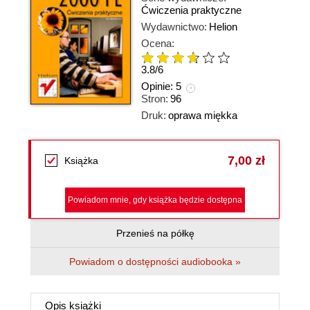
Ćwiczenia praktyczne
Wydawnictwo:
Helion
Ocena:
3.8
/
6
Opinie:
5
Stron:
96
Druk:
oprawa miękka
7,00 zł
Książka
Powiadom mnie, gdy książka będzie dostępna
Przenieś na półkę
Powiadom o dostępności audiobooka »
Opis
książki