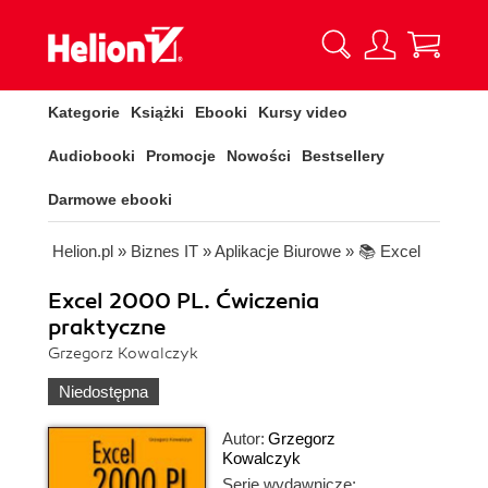
Kategorie
Książki
Ebooki
Kursy video
Audiobooki
Promocje
Nowości
Bestsellery
Darmowe ebooki
Helion.pl
»
Biznes IT
»
Aplikacje Biurowe
»
📚 Excel
Excel 2000 PL. Ćwiczenia
praktyczne
Grzegorz Kowalczyk
Niedostępna
Autor:
Grzegorz
Kowalczyk
Serie wydawnicze: