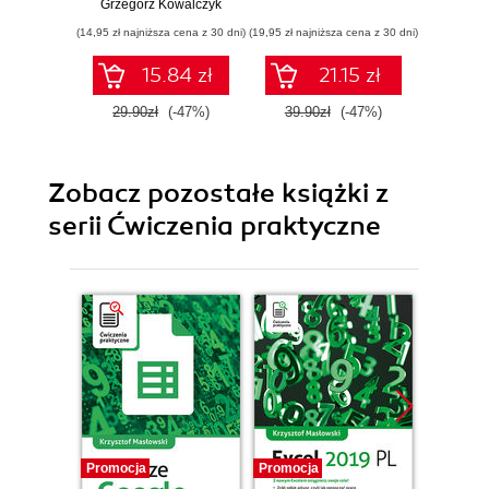
Grzegorz Kowalczyk
Grzego
(14,95 zł najniższa cena z 30 dni)
(19,95 zł najniższa cena z 30 dni)
(12,45 zł naj
15.84 zł
21.15 zł
29.90zł
(-47%)
39.90zł
(-47%)
24.9
Zobacz pozostałe książki z
serii Ćwiczenia praktyczne
Promocja
Promocja
Promocj