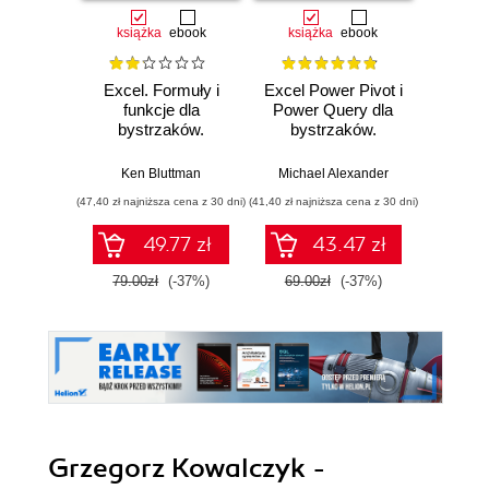
książka
ebook
książka
ebook
ksią
Excel. Formuły i
Excel Power Pivot i
Excel 
funkcje dla
Power Query dla
bystrzaków.
bystrzaków.
Michael 
Wydanie VI
Wydanie II
Ken Bluttman
Michael Alexander
(47,40 zł najniższa cena z 30 dni)
(41,40 zł najniższa cena z 30 dni)
(107,40 zł 
49.77 zł
43.47 zł
79.00zł
(-37%)
69.00zł
(-37%)
179.0
Grzegorz Kowalczyk -