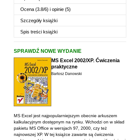
Ocena (
3.8
/
6
) i opinie (5)
Szczegóły
książki
Spis treści
książki
SPRAWDŹ NOWE WYDANIE
MS Excel 2002/XP. Ćwiczenia
praktyczne
Bartosz Danowski
MS Excel jest najpopularniejszym obecnie arkuszem
kalkulacyjnym dostępnym na rynku. Wchodzi on w skład
pakietu MS Office w wersjach 97, 2000, czy też
najnowszej XP. W tej książce zawarte są ćwiczenia