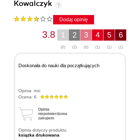
Kowalczyk
Dodaj opinię
3.8
1
2
3
4
5
6
(0)
(2)
(0)
(1)
(1)
(1)
Doskonała do nauki dla początkujących
Opinia: mic
Ocena: 6
Opinia
niepotwierdzona
zakupem
Opinia dotyczy produktu:
ksiązka drukowana