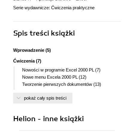
Serie wydawnicze:
Ćwiczenia praktyczne
Spis treści
książki
Wprowadzenie (5)
Ćwiczenia (7)
Nowości w programie Excel 2000 PL (7)
Nowe menu Excela 2000 PL (12)
Tworzenie pierwszych dokumentów (13)
Zapisywanie utworzonych dokumentów (18)
pokaż cały spis treści
Otwieranie dokumentu (21)
Nagłówki i stopki (22)
Arkusz kalkulacyjny - trochę teorii... (24)
Helion - inne książki
Zaznaczanie zakresów komórek (26)
Wpisywanie danych do arkusza (28)