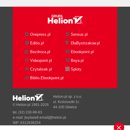
dokumentujących dla wszystkich udostępnianych
elementów API (120)
Rozdział 6. Programowanie (125)
Temat 29. Ograniczanie zasięgu zmiennych
lokalnych (125)
Onepress.pl
Sensus.pl
Temat 30. Poznanie i wykorzystywanie bibliotek
Editio.pl
DlaBystrzakow.pl
(128)
Bezdroza.pl
Ebookpoint.pl
Temat 31. Unikanie typów float i double, gdy
potrzebne są dokładne wyniki (131)
Videopoint.pl
Beya.pl
Temat 32. Unikanie typu String, gdy istnieją
Czytalisek.pl
Sploty
bardziej odpowiednie typy (133)
Biblio.Ebookpoint.pl
Temat 33. Problemy z wydajnością przy łączeniu
ciągów znaków (135)
Temat 34. Odwoływanie się do obiektów poprzez
Helion.pl sp. z o.o.
interfejsy (136)
ul. Kościuszki 1c
© Helion.pl 1991-2026
44-100 Gliwice
Temat 35. Stosowanie interfejsów zamiast
tel. (32) 230-98-63
refleksyjności (137)
e-mail:
[wyświetl email]@helion.pl
Temat 36. Rozważne wykorzystywanie metod
NIP: 6312636254
Regon: 241989027
natywnych (140)