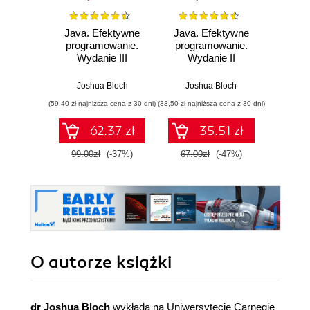
Java. Efektywne
Java. Efektywne
Java.
programowanie.
programowanie.
n
Wydanie III
Wydanie II
Krzy
Joshua Bloch
Joshua Bloch
(59,40 zł najniższa cena z 30 dni)
(33,50 zł najniższa cena z 30 dni)
(41,40 zł naj
62.37 zł
35.51 zł
99.00zł
(-37%)
67.00zł
(-47%)
69.0
O autorze
książki
dr Joshua Bloch
wykłada na Uniwersytecie Carnegie