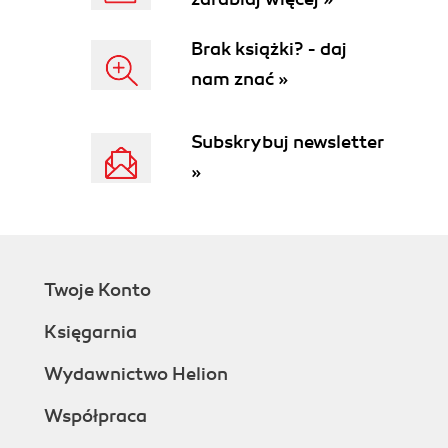
Rozdział 4. Odpowiedniki konstrukcji języka C (89)
Brak książki? - daj
Temat 19. Zastępowanie struktur klasami (89)
nam znać »
Temat 20. Zamiana unii na hierarchię klas (91)
Temat 21. Zastępowanie konstrukcji enum za
pomocą klas (94)
Subskrybuj newsletter
Temat 22. Zastępowanie wskaźników do funkcji za
»
pomocą klas i interfejsów (103)
Rozdział 5. Metody (107)
Temat 23. Sprawdzanie poprawności parametrów
(107)
Temat 24. Defensywne kopiowanie (109)
Twoje Konto
Temat 25. Projektowanie sygnatur metod (112)
Księgarnia
Temat 26. Rozsądne korzystanie z przeciążania
(114)
Wydawnictwo Helion
Temat 27. Zwracanie pustych tablic zamiast
wartości null (118)
Współpraca
Temat 28. Tworzenie komentarzy