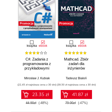
Promocja
Promocja
Promocj
książka
ebook
książka
ebook
ksią
C#. Zadania z
Mathcad. Zbiór
Unity
programowania z
zadań dla
Progra
przykładowymi
inżynierów
nas
rozwiązaniami.
Wydanie III
Mirosław J. Kubiak
Tadeusz Białoń
Jacek R
(22,45 zł najniższa cena z 30 dni)
(39,50 zł najniższa cena z 30 dni)
(22,45 zł naj
23.35 zł
41.87 zł
44.90zł
(-48%)
79.00zł
(-47%)
44.9