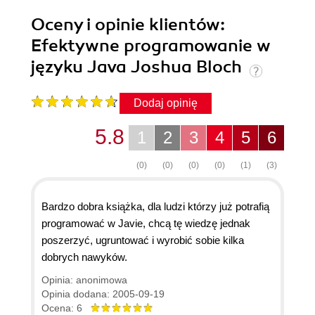
Oceny i opinie klientów:
Efektywne programowanie w
języku Java Joshua Bloch
Dodaj opinię
5.8
1
2
3
4
5
6
(0)
(0)
(0)
(0)
(1)
(3)
Bardzo dobra książka, dla ludzi którzy już potrafią
programować w Javie, chcą tę wiedzę jednak
poszerzyć, ugruntować i wyrobić sobie kilka
dobrych nawyków.
Opinia: anonimowa
Opinia dodana: 2005-09-19
Ocena: 6