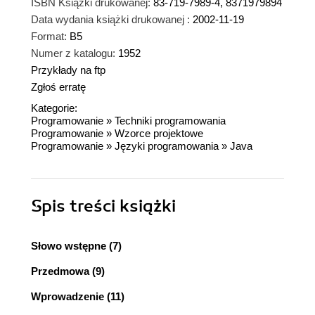
ISBN Książki drukowanej:
83-719-7989-4, 8371979894
Data wydania książki drukowanej :
2002-11-19
Format:
B5
Numer z katalogu:
1952
Przykłady na ftp
Zgłoś erratę
Kategorie:
Programowanie
»
Techniki programowania
Programowanie
»
Wzorce projektowe
Programowanie
»
Języki programowania
»
Java
Spis treści
książki
Słowo wstępne (7)
Przedmowa (9)
Wprowadzenie (11)