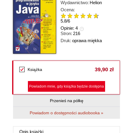
Wydawnictwo:
Helion
Ocena:
5.8
/
6
Opinie:
4
Stron:
216
Druk:
oprawa miękka
39,90 zł
Książka
Powiadom mnie, gdy książka będzie dostępna
Przenieś na półkę
Powiadom o dostępności audiobooka »
Opis
książki