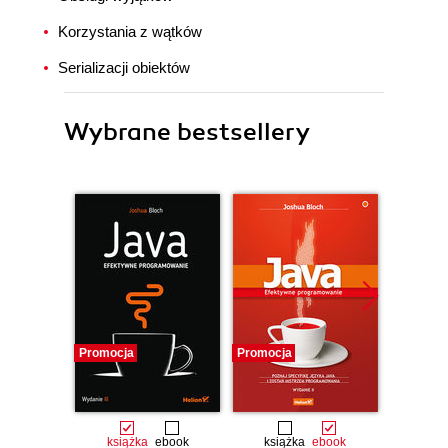
Korzystania z wątków
Serializacji obiektów
Wybrane bestsellery
Promocja
Promocja
Promocj
książka
ebook
książka
ebook
ksią