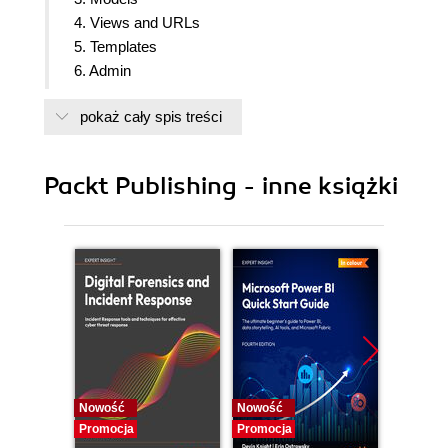
4. Views and URLs
5. Templates
6. Admin
7. Forms
pokaż cały spis treści
8. Dealing with Legacy Code
9. Testing and Debugging
10. Security
Packt Publishing - inne książki
11. Production-ready
12. Appendix A- Installing Django
Nowość
Nowość
Nowość
Promocja
Promocja
Promocj