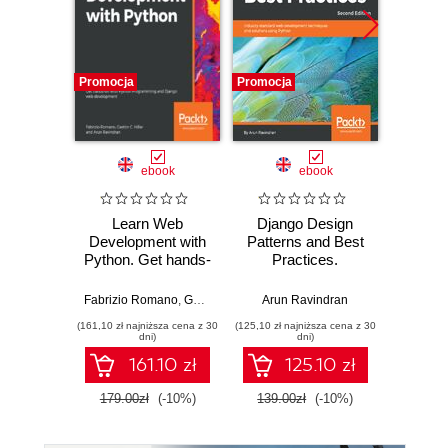
Promocja
Promocja
Promocj
ebook
ebook
Learn Web
Django Design
Dja
Development with
Patterns and Best
Devel
Python. Get hands-
Practices.
Pyt
on with Python
Industry-standard
Devel
Programming and
web development
P
Fabrizio Romano
,
Gastón C. Hillar
Arun Ravindran
,
Arun Ravindran
Aidas Be
Django web
techniques and
(161,10 zł najniższa cena z 30
(125,10 zł najniższa cena z 30
(260,10 zł 
development
solutions using
dni)
dni)
Python - Second
161.10 zł
125.10 zł
2
Edition
179.00zł
(-10%)
139.00zł
(-10%)
289.0