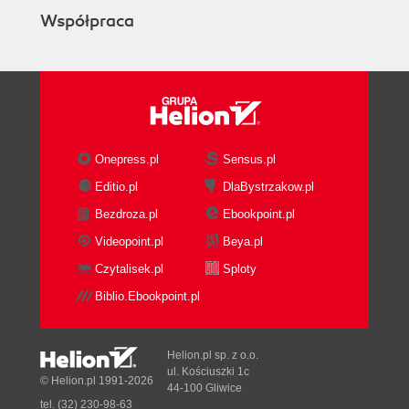
Współpraca
Onepress.pl
Sensus.pl
Editio.pl
DlaBystrzakow.pl
Bezdroza.pl
Ebookpoint.pl
Videopoint.pl
Beya.pl
Czytalisek.pl
Sploty
Biblio.Ebookpoint.pl
Helion.pl sp. z o.o.
ul. Kościuszki 1c
© Helion.pl 1991-2026
44-100 Gliwice
tel. (32) 230-98-63