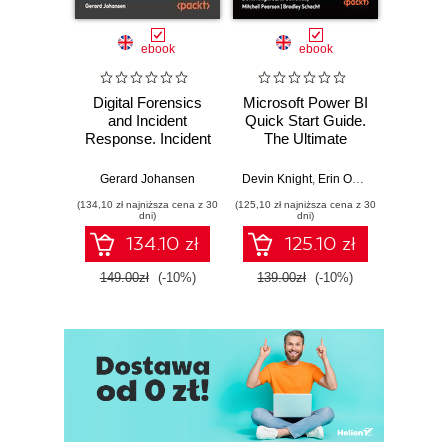
ebook
ebook
Digital Forensics
Microsoft Power BI
Pract
and Incident
Quick Start Guide.
Intel
Response. Incident
The Ultimate
Data-D
Response tools
Beginner's Guide
Hunti
and techniques for
to Power BI, Data
your c
Gerard Johansen
Devin Knight
,
Erin Ostrowsky
,
Mitchel
effective cyber
Storytelling, AI
effor
(134,10 zł najniższa cena z 30
(125,10 zł najniższa cena z 30
(116,10 zł 
threat response -
Tools, and
dete
dni)
dni)
Fourth Edition
Microsoft Fabric -
def
134.10 zł
125.10 zł
Fourth Edition
ATT&C
tool
149.00zł
(-10%)
139.00zł
(-10%)
129.0
E