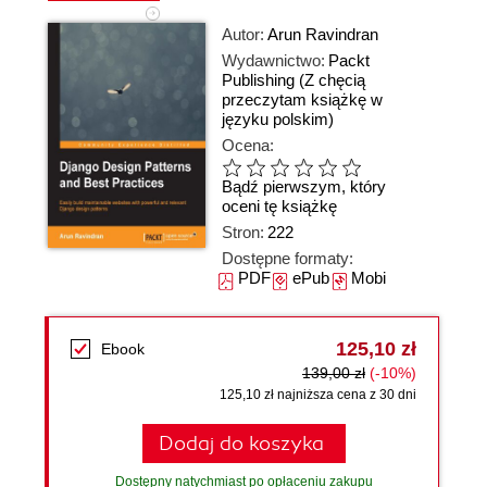
Autor:
Arun Ravindran
Wydawnictwo:
Packt
Publishing
(Z chęcią
przeczytam książkę w
języku polskim)
Ocena:
Bądź pierwszym, który
oceni tę książkę
Stron:
222
Dostępne formaty:
PDF
ePub
Mobi
125,10 zł
Ebook
139,00 zł
(-10%)
125,10 zł najniższa cena z 30 dni
Dodaj do koszyka
Dostępny natychmiast po opłaceniu zakupu