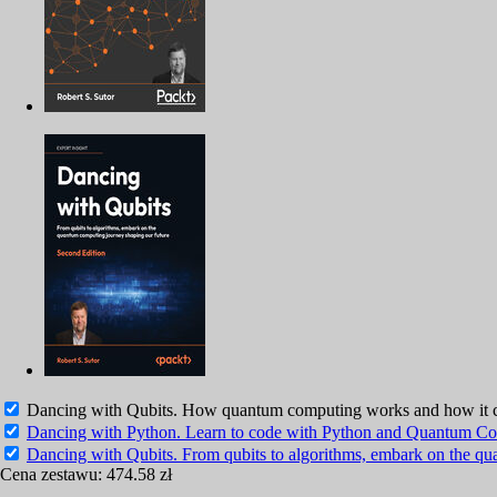
Dancing with Qubits. How quantum computing works and how it 
Dancing with Python. Learn to code with Python and Quantum C
Dancing with Qubits. From qubits to algorithms, embark on the qu
Cena zestawu:
474.58 zł