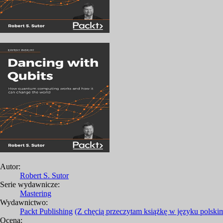
Autor:
Robert S. Sutor
Serie wydawnicze:
Mastering
Wydawnictwo:
Packt Publishing
(Z chęcią przeczytam książkę w języku polski
Ocena: