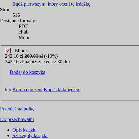
Bądź pierwszym, który oceni tę książkę
Stron:
516
Dostępne formaty:
PDF
ePub
Mobi
Ebook
242,10 zł
269,00 zł
(-10%)
242,10 zł najniższa cena z 30 dni
Dodaj do koszyka
lub
Kup na prezent
Kup 1-kliknięciem
Przenieś na półkę
Do przechowalni
Opis
książki
Szczegóły
książki