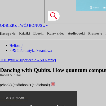
ODBIERZ TWÓJ BONUS ::
»
Kategorie
Książki
Ebooki
Kursy video
Audiobooki
Promocje
Helion.pl
»
📚 Informatyka kwantowa
TOP tytuł w super cenie » 50% taniej
Dancing with Qubits. How quantum computi
Robert S. Sutor
(ebook)
(audiobook)
(audiobook)