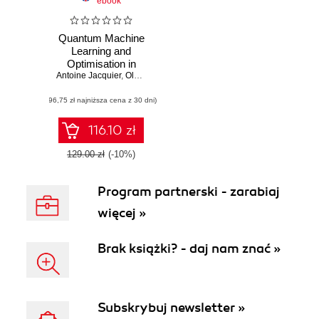
ebook
Quantum Machine
Learning and
Optimisation in
Antoine Jacquier
Finance. Drive
,
Oleksiy Kondratyev
,
Alexander Lipton
,
Marcos Lóp
financial innovation
(96,75 zł najniższa cena z 30 dni)
with quantum-
powered
algorithms and
116.10 zł
optimisation
strategies -
129.00 zł
(-10%)
Second Edition
Program partnerski - zarabiaj
więcej »
Brak książki? - daj nam znać »
Subskrybuj newsletter »