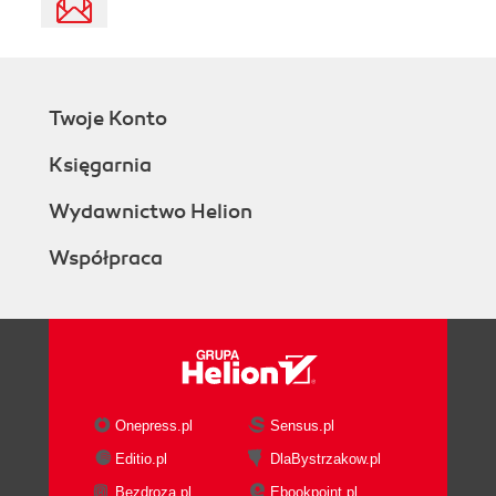
Twoje Konto
Księgarnia
Wydawnictwo Helion
Współpraca
Onepress.pl
Sensus.pl
Editio.pl
DlaBystrzakow.pl
Bezdroza.pl
Ebookpoint.pl