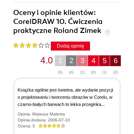
Oceny i opinie klientów:
CorelDRAW 10. Ćwiczenia
praktyczne Roland Zimek
Dodaj opinię
4.0
1
2
3
4
5
6
(0)
(0)
(1)
(0)
(1)
(0)
Książka ogólnie jest świetna, ale wydanie pozycji
o projektowaniu i tworzeniu obrazów w Corelu, w
czarno-białych barwach to lekka przeginka...
Opinia: Mateusz Malenta
Opinia dodana: 2006-07-10
Ocena: 5