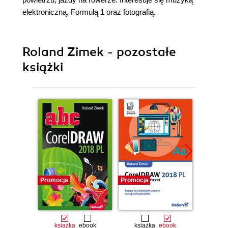
elektroniczną, Formułą 1 oraz fotografią.
Roland Zimek - pozostałe
książki
Promocja
Promocja
Promocj
książka
ebook
książka
ebook
ksią