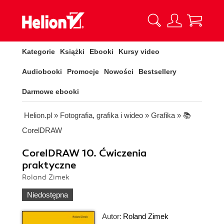
Kategorie
Książki
Ebooki
Kursy video
Audiobooki
Promocje
Nowości
Bestsellery
Darmowe ebooki
Helion.pl
»
Fotografia, grafika i wideo
»
Grafika
»
📚
CorelDRAW
CorelDRAW 10. Ćwiczenia
praktyczne
Roland Zimek
Niedostępna
Autor:
Roland Zimek