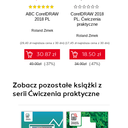
ABC CorelDRAW
CorelDRAW 2018
ABC 
2018 PL
PL. Ćwiczenia
praktyczne
Roland Zimek
Rol
Roland Zimek
(29,40 zł najniższa cena z 30 dni)
(17,45 zł najniższa cena z 30 dni)
(23,94 zł naj
30.87 zł
18.50 zł
49.00zł
(-37%)
34.90zł
(-47%)
39.9
Zobacz pozostałe książki z
serii Ćwiczenia praktyczne