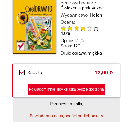
Serie wydawnicze:
Ćwiczenia praktyczne
Wydawnictwo:
Helion
Ocena:
4.0
/
6
Opinie:
2
Stron:
120
Druk:
oprawa miękka
12,00 zł
Książka
Powiadom mnie, gdy książka będzie dostępna
Przenieś na półkę
Powiadom o dostępności audiobooka »