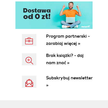
Siatka (52)
Prowadnice (53)
Przyciąganie do obiektów (54)
Rozdział 8. Krzywe Béziera (55)
Wprowadzenie do teorii krzywych Béziera (55)
Zmiana kształtu krzywych (57)
Program partnerski -
Zmiana kształtu obiektów (60)
zarabiaj więcej »
Rozdział 9. Rysowanie linii (63)
Rysunek odręczny (64)
Brak książki? - daj
Krzywe Béziera (65)
nam znać »
Pisak (65)
Rozdział 10. Modyfikacje obiektów (67)
Subskrybuj newsletter
Dzielenie i usuwanie (67)
»
Łączenie (68)
Kształtowanie (69)
Spawanie (70)
Przycinanie (70)