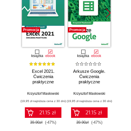
Promocja
Promocja
Promocj
książka
ebook
książka
ebook
ksią
Excel 2021.
Arkusze Google.
Exc
Ćwiczenia
Ćwiczenia
Ćw
praktyczne
praktyczne
pr
Krzysztof Masłowski
Krzysztof Masłowski
Krzysz
(19,95 zł najniższa cena z 30 dni)
(19,95 zł najniższa cena z 30 dni)
(14,95 zł naj
21.15 zł
21.15 zł
39.90zł
(-47%)
39.90zł
(-47%)
29.9