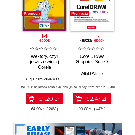
Promocja
Promocja
Promocj
ebook
książka
ebook
ksią
Wektory, czyli
CorelDRAW
Co
jeszcze więcej
Graphics Suite 7
Graphi
Corela
Witold Wrotek
Alicja Żarowska-Mazur
,
Dawid Mazur
Wit
(51,20 zł najniższa cena z 30 dni)
(49,50 zł najniższa cena z 30 dni)
(34,50 zł naj
51.20 zł
52.47 zł
64.00zł
(-20%)
99.00zł
(-47%)
69.0