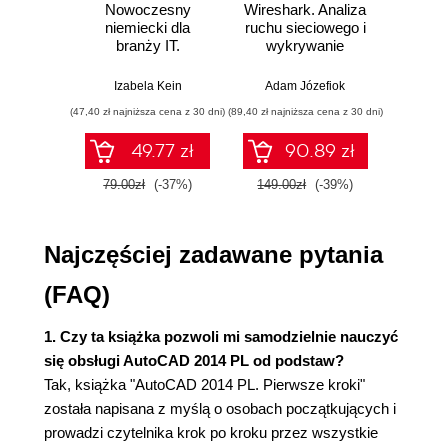
Nowoczesny
Wireshark. Analiza
Aut
niemiecki dla
ruchu sieciowego i
prze
Wymiary (173)
branży IT.
wykrywanie
s
Praktyczne
włamań
ste
Rysunek parametryczny (187)
przykłady i
p
Izabela Kein
Adam Józefiok
Wito
ćwiczenia
Bloki (199)
(47,40 zł najniższa cena z 30 dni)
(89,40 zł najniższa cena z 30 dni)
(35,94 zł naj
Warstwy (203)
49.77 zł
90.89 zł
Wydruk (207)
79.00zł
(-37%)
149.00zł
(-39%)
59.9
Podsumowanie (211)
Najczęściej zadawane pytania
(FAQ)
1. Czy ta książka pozwoli mi samodzielnie nauczyć
się obsługi AutoCAD 2014 PL od podstaw?
Tak, książka "AutoCAD 2014 PL. Pierwsze kroki"
została napisana z myślą o osobach początkujących i
prowadzi czytelnika krok po kroku przez wszystkie