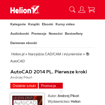
Kategorie
Książki
Ebooki
Kursy video
Audiobooki
Promocje
Nowości
Bestsellery
Darmowe ebooki
Helion.pl
»
Narzędzia CAD/CAM i inżynierskie
»
📚
AutoCAD
AutoCAD 2014 PL. Pierwsze kroki
Andrzej Pikoń
Ostatnie sztuki
Promocja
Autor:
Andrzej Pikoń
Wydawnictwo:
Helion