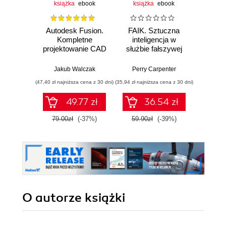
książka
ebook
książka
ebook
Autodesk Fusion.
FAIK. Sztuczna
3D 
Kompletne
inteligencja w
projektowanie CAD
służbie fałszywej
Arunkris
rzeczywistości.
Jak przetrwać w
Jakub Walczak
Perry Carpenter
epoce cyfrowych
(47,40 zł najniższa cena z 30 dni)
(35,94 zł najniższa cena z 30 dni)
(89,91 zł naj
oszustw
49.77 zł
36.54 zł
79.00zł
(-37%)
59.90zł
(-39%)
99.9
O autorze
książki