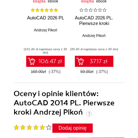
książka
ebook
książka
ebook
ksią
AutoCAD 2026 PL
AutoCAD 2026 PL.
AutoCA
Pierwsze kroki
Pier
Andrzej Pikoń
Andrzej Pikoń
And
(101,40 zł najniższa cena z 30
(35,40 zł najniższa cena z 30 dni)
(34,20 zł naj
dni)
106.47 zł
37.17 zł
169.00zł
(-37%)
59.00zł
(-37%)
57.0
Oceny i opinie klientów:
AutoCAD 2014 PL. Pierwsze
kroki Andrzej Pikoń
Dodaj opinię