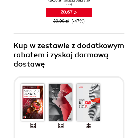
(19.50 zł najniższa cena z 30
dni)
20.67 zł
39.00 zł
(-47%)
Kup w zestawie z dodatkowym
rabatem i zyskaj darmową
dostawę