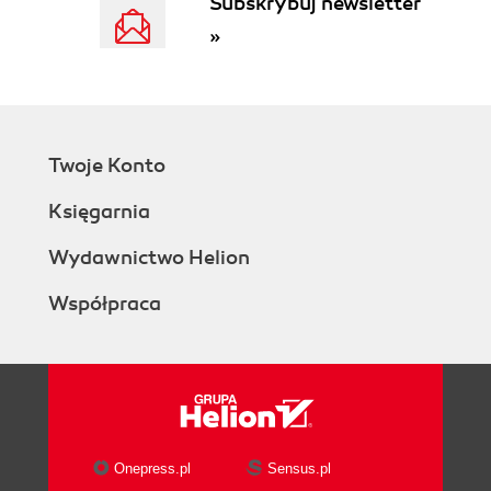
Subskrybuj newsletter
»
Twoje Konto
Księgarnia
Wydawnictwo Helion
Współpraca
Onepress.pl
Sensus.pl