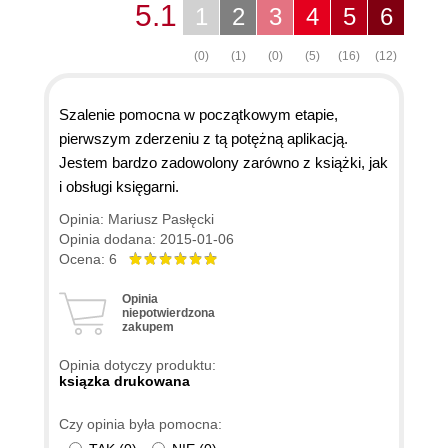
5.1
1
2
3
4
5
6
(0)
(1)
(0)
(5)
(16)
(12)
Szalenie pomocna w początkowym etapie,
pierwszym zderzeniu z tą potężną aplikacją.
Jestem bardzo zadowolony zarówno z książki, jak
i obsługi księgarni.
Opinia: Mariusz Pasłęcki
Opinia dodana: 2015-01-06
Ocena: 6
Opinia
niepotwierdzona
zakupem
Opinia dotyczy produktu:
ksiązka drukowana
Czy opinia była pomocna: