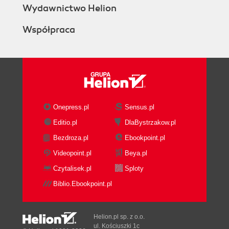
Zszyj
Wydawnictwo Helion
Ciągłość powierzchni
Finał ćwiczenia
Współpraca
Pogrubienie
7.3. Modelowanie organiczne (formowanie)
Nóż do tapet
Fałduj
Rozdział 8. Druk 3D
8.1. Wstęp
Onepress.pl
Sensus.pl
8.2. Parametryczne przygotowanie modelu
Editio.pl
DlaBystrzakow.pl
Podziel
Bezdroza.pl
Ebookpoint.pl
8.3. Konwersja modelu
Videopoint.pl
Beya.pl
Rozdział 9. Inżynieria odwrotna
Czytalisek.pl
Sploty
9.1. Wstęp
Biblio.Ebookpoint.pl
9.2. Fotogrametria
9.3. Edycja i konwersja siatki
9.4. Edycja siatki w praktyce - szkic przekroju
Helion.pl sp. z o.o.
siatki
ul. Kościuszki 1c