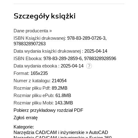
Szczegóły
książki
Dane producenta
»
ISBN Książki drukowanej:
978-83-289-0726-3,
9788328907263
Data wydania książki drukowanej :
2025-04-14
ISBN Ebooka:
978-83-289-2859-6, 9788328928596
Data wydania ebooka :
2025-04-14
Format:
165x235
Numer z katalogu:
214054
Rozmiar pliku Pdf:
89.2MB
Rozmiar pliku ePub:
61.8MB
Rozmiar pliku Mobi:
143.3MB
Pobierz przykładowy rozdział PDF
Zgłoś erratę
Kategorie:
Narzędzia CAD/CAM i inżynierskie
»
AutoCAD
Narzędzia CAD/CAM i inżynierskie
»
Fusion 360