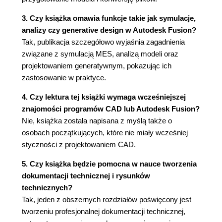
Paleta szkicu
3. Czy książka omawia funkcje takie jak symulacje,
Modyfikatory w praktyce
analizy czy generative design w Autodesk Fusion?
Wiązania w praktyce
Tak, publikacja szczegółowo wyjaśnia zagadnienia
Rozdział 4. Modelowanie 3D
związane z symulacją MES, analizą modeli oraz
4.1. Modelowanie 3D w teorii
projektowaniem generatywnym, pokazując ich
Historia modelowania 3D
zastosowanie w praktyce.
Wykorzystanie modelowania 3D
4. Czy lektura tej książki wymaga wcześniejszej
4.2. Środowiska projektowe
znajomości programów CAD lub Autodesk Fusion?
Modelowanie parametryczne
Nie, książka została napisana z myślą także o
Modelowanie bezpośrednie
osobach początkujących, które nie miały wcześniej
Modelowanie powierzchniowe
styczności z projektowaniem CAD.
Modelowanie organiczne
4.3. Modelowanie 3D w praktyce - projekt
5. Czy książka będzie pomocna w nauce tworzenia
długopisu
dokumentacji technicznej i rysunków
Road Map - czym jest droga projektu?
technicznych?
Wstęp do inżynierii odwrotnej - tworzenie kalki
Tak, jeden z obszernych rozdziałów poświęcony jest
Część pierwsza - korpus
tworzeniu profesjonalnej dokumentacji technicznej,
Część druga - zamknięcie