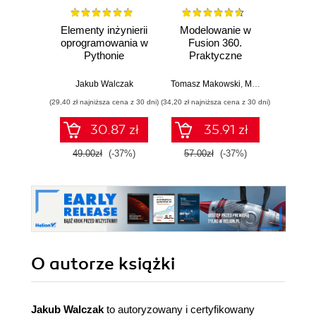
Elementy inżynierii
Modelowanie w
3D 
oprogramowania w
Fusion 360.
Pythonie
Praktyczne
Arunkris
przykłady
Jakub Walczak
Tomasz Makowski
,
Marcelina Jałowiec
(29,40 zł najniższa cena z 30 dni)
(34,20 zł najniższa cena z 30 dni)
(89,91 zł naj
30.87 zł
35.91 zł
49.00zł
(-37%)
57.00zł
(-37%)
99.9
O autorze
książki
Jakub Walczak
to autoryzowany i certyfikowany