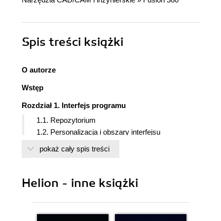
Spis treści
książki
O autorze
Wstęp
Rozdział 1. Interfejs programu
1.1. Repozytorium
1.2. Personalizacja i obszary interfejsu
1.3. Ustawienia pliku
pokaż cały spis treści
1.4. Rozszerzenia i preferencje
Design
Manage
Helion - inne książki
Manufacture
Signal Integrity
Simulation