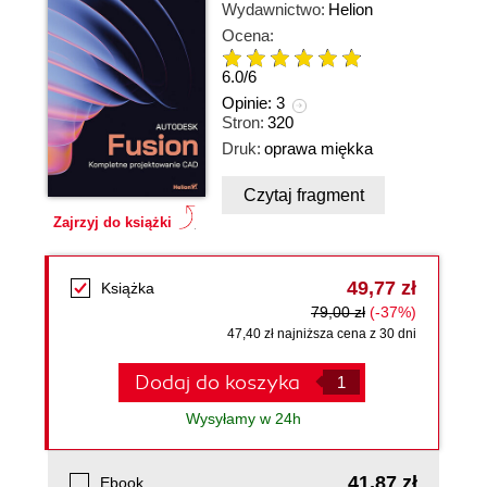
Wydawnictwo:
Helion
Ocena:
6.0
/
6
Opinie:
3
Stron:
320
Druk:
oprawa miękka
Czytaj fragment
Zajrzyj do książki
49,77 zł
Książka
79,00 zł
(-37%)
47,40 zł najniższa cena z 30 dni
Dodaj do koszyka
Wysyłamy w 24h
41,87 zł
Ebook