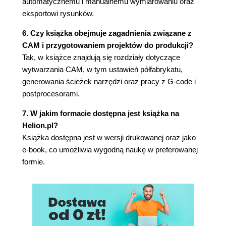
automatycznemu i manualnemu wymiarowaniu oraz
Część trzecia - obsadka z wkładem
eksportowi rysunków.
Część czwarta - skuwka
6. Czy książka obejmuje zagadnienia związane z
Rozdział 5. Zespół/Złożenie
CAM i przygotowaniem projektów do produkcji?
5.1. Złożenia w teorii | Asocjatywny zespół
Tak, w książce znajdują się rozdziały dotyczące
5.2. Top-Down Modeling
wytwarzania CAM, w tym ustawień półfabrykatu,
5.3. Bottom-Up Modeling
generowania ścieżek narzędzi oraz pracy z G-code i
Tworzenie części
postprocesorami.
Usuń | Skasuj
Nieruchomy komponent
7. W jakim formacie dostępna jest książka na
Zmiana nazwy
Helion.pl?
Wiązania zespołów i połączenia
Książka dostępna jest w wersji drukowanej oraz jako
Rurka
e-book, co umożliwia wygodną naukę w preferowanej
Obsadka
formie.
Skuwka
Ograniczenia ruchu części w zespole
Wersjonowanie pliku przy zapisie
Dodatkowe zadanie
Biblioteki elementów znormalizowanych