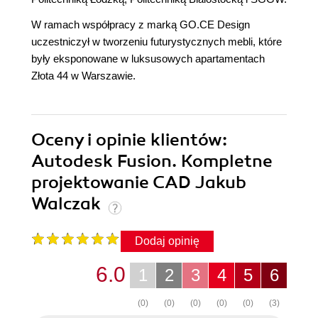
W ramach współpracy z marką GO.CE Design
uczestniczył w tworzeniu futurystycznych mebli, które
były eksponowane w luksusowych apartamentach
Złota 44 w Warszawie.
Oceny i opinie klientów:
Autodesk Fusion. Kompletne
projektowanie CAD Jakub
Walczak
Dodaj opinię
6.0
1
2
3
4
5
6
(0)
(0)
(0)
(0)
(0)
(3)