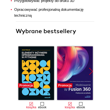
Przygotowywać projekty do druku 3D
Opracowywać profesjonalną dokumentację
techniczną
Wybrane bestsellery
Promocja
Promocja
Promocj
książka
ebook
książka
ebook