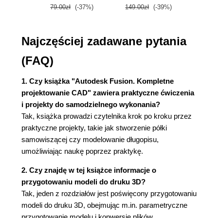
79.00zł
(-37%)
149.00zł
(-39%)
59.9
2.4. Stelaż
Przesuń/Kopiuj
Fazowanie
Najczęściej zadawane pytania
Rozdział 3. Szkice 2D
(FAQ)
3.1. Wstęp
3.2. Podstawy szkicowania
1. Czy książka "Autodesk Fusion. Kompletne
Ćwiczenie 1.
projektowanie CAD" zawiera praktyczne ćwiczenia
Odbicie
i projekty do samodzielnego wykonania?
Szyk kołowy
Tak, książka prowadzi czytelnika krok po kroku przez
Szyk prostokątny
praktyczne projekty, takie jak stworzenie półki
3.3. Wymiar szkicu
samowiszącej czy modelowanie długopisu,
Główne zastosowania wymiarowania szkiców
umożliwiając naukę poprzez praktykę.
W pełni związany szkic
Parametry szkicu
2. Czy znajdę w tej książce informacje o
3.4. Zaawansowane narzędzia 2D
przygotowaniu modeli do druku 3D?
3.5. Rzutowanie geometrii
Tak, jeden z rozdziałów jest poświęcony przygotowaniu
Modyfikatory 2D
modeli do druku 3D, obejmując m.in. parametryczne
Wiązania szkicu
przygotowanie modelu i konwersję plików.