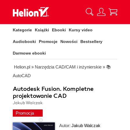
Kategorie
Książki
Ebooki
Kursy video
Audiobooki
Promocje
Nowości
Bestsellery
Darmowe ebooki
Helion.pl
»
Narzędzia CAD/CAM i inżynierskie
»
📚
AutoCAD
Autodesk Fusion. Kompletne
projektowanie CAD
Jakub Walczak
Promocja
Autor:
Jakub Walczak