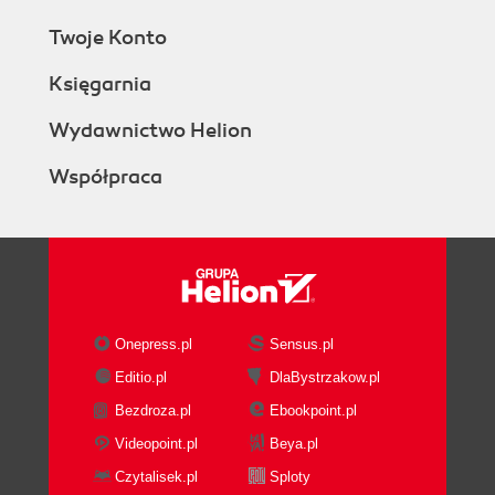
Twoje Konto
Księgarnia
Wydawnictwo Helion
Współpraca
Onepress.pl
Sensus.pl
Editio.pl
DlaBystrzakow.pl
Bezdroza.pl
Ebookpoint.pl
Videopoint.pl
Beya.pl
Czytalisek.pl
Sploty