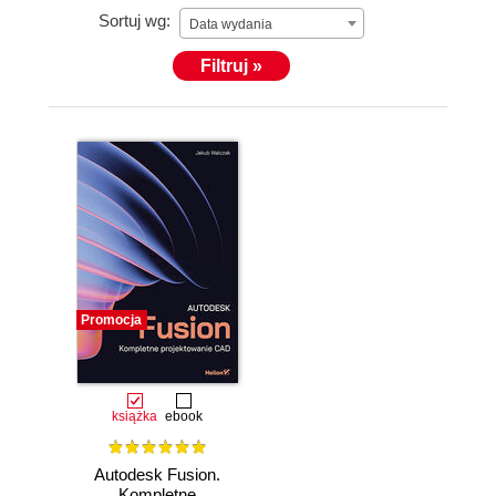
Sortuj wg:
Data wydania
W ramach współpracy z marką GO.CE Design
uczestniczył w tworzeniu futurystycznych mebli,
Filtruj »
które były eksponowane w luksusowych
apartamentach Złota 44 w Warszawie.
Promocja
książka
ebook
Autodesk Fusion.
Kompletne