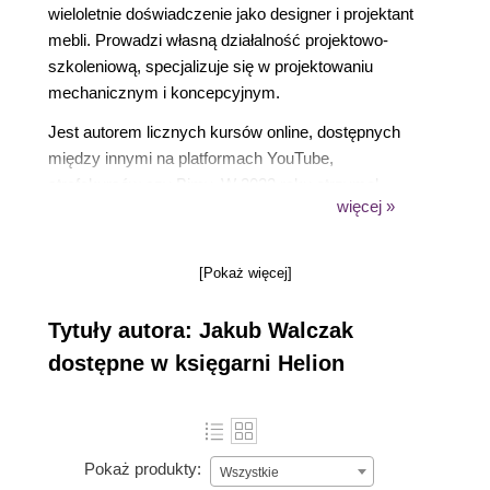
wieloletnie doświadczenie jako designer i projektant
mebli. Prowadzi własną działalność projektowo-
szkoleniową, specjalizuje się w projektowaniu
mechanicznym i koncepcyjnym.
Jest autorem licznych kursów online, dostępnych
między innymi na platformach YouTube,
strefakursów czy Bimv. W 2022 roku otrzymał
więcej »
nagrodę Twórca Doceniony przez Klientów na
portalu
strefakursów.pl
. Przeprowadził pierwsze w
Polsce oficjalne szkolenie z oprogramowania
[Pokaż więcej]
Autodesk Fusion.
Tytuły autora: Jakub Walczak
W swojej karierze wdrażał innowacyjne produkty w
takich branżach jak meblarstwo, motoryzacja,
dostępne w księgarni Helion
technologia Hi-Fi audio, medycyna i rolnictwo. Jako
wykładowca współpracował z czołowymi uczelniami
technicznymi, w tym Politechniką Wrocławską,
Politechniką Łódzką, Politechniką Białostocką i
Pokaż produkty:
Wszystkie
SGGW.