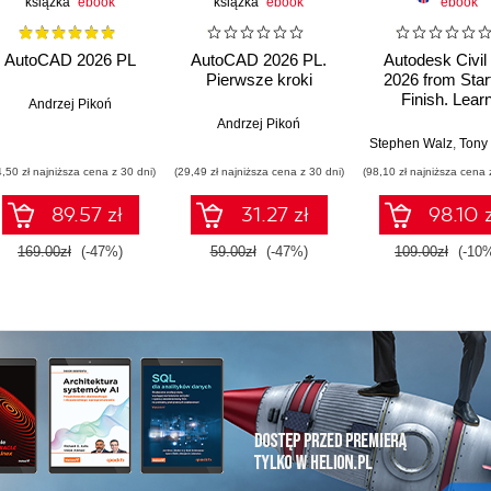
książka
ebook
książka
ebook
ebook
AutoCAD 2026 PL
AutoCAD 2026 PL.
Autodesk Civil
Pierwsze kroki
2026 from Start
Finish. Lear
Andrzej Pikoń
dynamic, automa
Andrzej Pikoń
led workflows 
Stephen Walz
,
Tony S
intelligent tools
4,50 zł najniższa cena z 30 dni)
(29,49 zł najniższa cena z 30 dni)
(98,10 zł najniższa cena 
modern civil
infrastructure de
89.57 zł
31.27 zł
98.10 z
- Second Edit
169.00zł
(-47%)
59.00zł
(-47%)
109.00zł
(-10