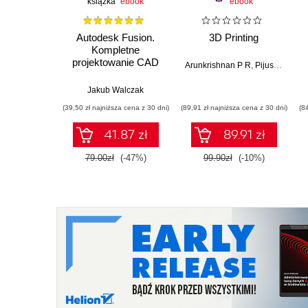
książka
ebook
ebook
Autodesk Fusion.
3D Printing
Kompletne
projektowanie CAD
Arunkrishnan P R
,
Pijush Ghosh
Jakub Walczak
(39,50 zł najniższa cena z 30 dni)
(89,91 zł najniższa cena z 30 dni)
(8
41.87 zł
89.91 zł
79.00zł
(-47%)
99.90zł
(-10%)