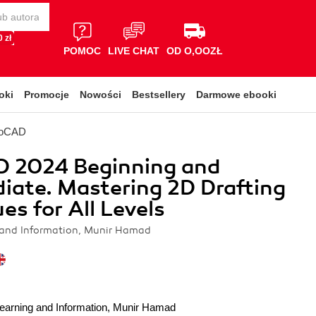
 zł
POMOC
LIVE CHAT
OD O,OOZŁ
oki
Promocje
Nowości
Bestsellery
Darmowe ebooki
toCAD
 2024 Beginning and
iate. Mastering 2D Drafting
es for All Levels
 and Information, Munir Hamad
earning and Information
,
Munir Hamad