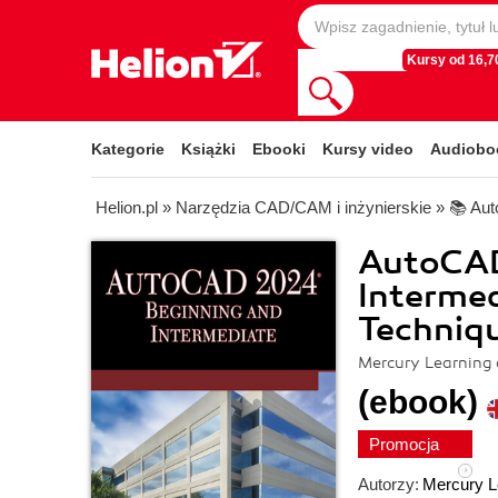
Kursy od 16,70
Kategorie
Książki
Ebooki
Kursy video
Audiobo
Helion.pl
»
Narzędzia CAD/CAM i inżynierskie
»
📚 Au
AutoCAD
Intermed
Techniqu
Mercury Learning
(ebook)
Promocja
Autorzy:
Mercury L