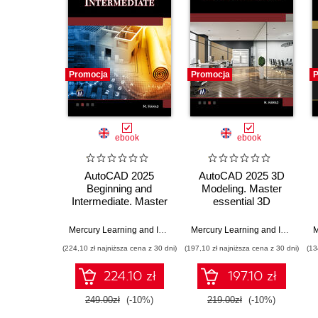
Promocja
Promocja
P
ebook
ebook
AutoCAD 2025
AutoCAD 2025 3D
Beginning and
Modeling. Master
Intermediate. Master
essential 3D
essential drafting
modeling techniques
techniques with
with AutoCAD 2025
Mercury Learning and Information
,
Munir Hamad
Mercury Learning and Information
AutoCAD 2025
(224,10 zł najniższa cena z 30 dni)
(197,10 zł najniższa cena z 30 dni)
(13
224.10 zł
197.10 zł
249.00zł
(-10%)
219.00zł
(-10%)