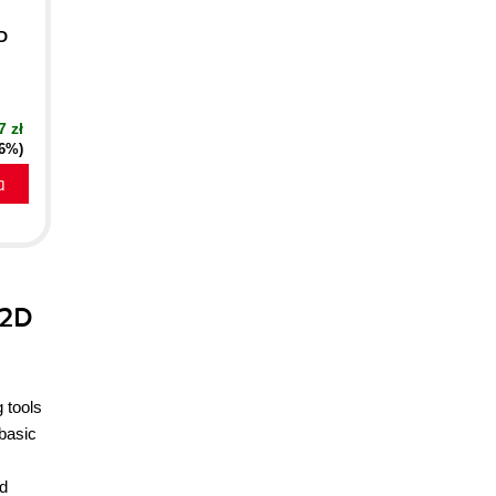
D
7 zł
16%)
a
 2D
 tools
 basic
nd