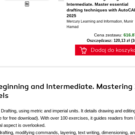
Intermediate. Master essential
drafting techniques with AutoCA
2025
Mercury Learning and Information
,
Munir
Hamad
Cena zestawu:
616.8
Oszczędzasz: 120,13 zł (
Dodaj do koszyk
ginning and Intermediate. Mastering
els
ting, using metric and imperial units. It details drawing and editing
e for free download). With over 100 exercises, it guides readers from
 aspect is overlooked.
rafting, modifying commands, layering, text writing, dimensioning, a