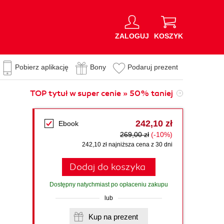
ZALOGUJ
KOSZYK
Pobierz aplikację
Bony
Podaruj prezent
TOP tytuł w super cenie » 50% taniej
242,10 zł
Ebook
269,00 zł
(-10%)
242,10 zł najniższa cena z 30 dni
Dodaj do koszyka
Dostępny natychmiast po opłaceniu zakupu
lub
Kup na prezent