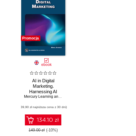
Promocja
ebook
AI in Digital
Marketing.
Harnessing AI
tools to
Mercury Learning and Information
,
Maria Johnsen
revolutionize digital
(39,90 zł najniższa cena z 30 dni)
marketing
strategies
134.10 zł
149.00 zł
(-10%)