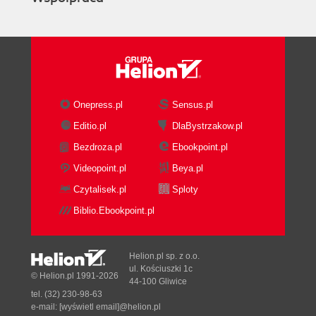
Onepress.pl
Sensus.pl
Editio.pl
DlaBystrzakow.pl
Bezdroza.pl
Ebookpoint.pl
Videopoint.pl
Beya.pl
Czytalisek.pl
Sploty
Biblio.Ebookpoint.pl
Helion.pl sp. z o.o.
ul. Kościuszki 1c
© Helion.pl 1991-2026
44-100 Gliwice
tel. (32) 230-98-63
e-mail:
[wyświetl email]@helion.pl