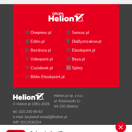
A few things to keep in mind about
handlers
Running the Playbook
3. Inventory: Describing Your Servers
The Inventory File
Onepress.pl
Sensus.pl
Preliminaries: Multiple Vagrant Machines
Editio.pl
DlaBystrzakow.pl
Behavioral Inventory Parameters
Bezdroza.pl
Ebookpoint.pl
ansible_connection
ansible_shell_type
Videopoint.pl
Beya.pl
ansible_python_interpreter
Czytalisek.pl
Sploty
ansible_*_interpreter
Biblio.Ebookpoint.pl
Changing Behavioral Parameter Defaults
Groups and Groups and Groups
Example: Deploying a Django App
Helion.pl sp. z o.o.
Aliases and Ports
ul. Kościuszki 1c
© Helion.pl 1991-2026
44-100 Gliwice
Groups of Groups
tel. (32) 230-98-63
Numbered Hosts (Pets versus Cattle)
e-mail:
[wyświetl email]@helion.pl
Hosts and Group Variables: Inside the
NIP: 6312636254
Regon: 241989027
Inventory