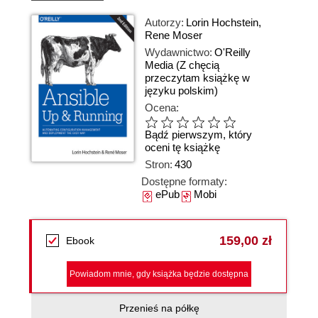
Autorzy:
Lorin Hochstein
,
Rene Moser
Wydawnictwo:
O'Reilly
Media
(Z chęcią
przeczytam książkę w
języku polskim)
Ocena:
Bądź pierwszym, który
oceni tę książkę
Stron:
430
Dostępne formaty:
ePub
Mobi
159,00 zł
Ebook
Powiadom mnie, gdy książka będzie dostępna
Przenieś na półkę