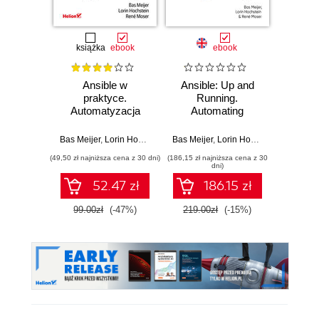
książka
ebook
ebook
ksią
Ansible w
Ansible: Up and
An
praktyce.
Running.
pr
Automatyzacja
Automating
Auto
konfiguracji i proste
Configuration
konfigur
instalowanie
Management and
ins
Bas Meijer
,
Lorin Hochstein
,
René Moser
Bas Meijer
,
Lorin Hochstein
,
René Mo
Lorin Ho
systemów.
Deployment the
sy
(49,50 zł najniższa cena z 30 dni)
(186,15 zł najniższa cena z 30
(29,49 zł naj
Wydanie III
Easy Way. 3rd
Wy
dni)
Edition
52.47 zł
186.15 zł
99.00zł
(-47%)
219.00zł
(-15%)
59.0