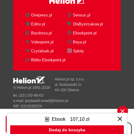
Onepress.pl
Sensus.pl
Editio.pl
DlaBystrzakow.pl
Bezdroza.pl
Ebookpoint.pl
Videopoint.pl
Beya.pl
Czytalisek.pl
Sploty
Biblio.Ebookpoint.pl
Helion.pl sp. z o.o.
ul. Kościuszki 1c
© Helion.pl 1991-2026
44-100 Gliwice
tel. (32) 230-98-63
e-mail:
[wyświetl email]@helion.pl
NIP: 6312636254
Regon: 241989027
Ebook
107,10 zł
Designed with ♥ by
Tonik.pl
Dodaj do koszyka