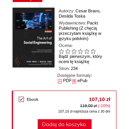
Autorzy:
Cesar Bravo
,
Desilda Toska
Wydawnictwo:
Packt
Publishing
(Z chęcią
przeczytam książkę w
języku polskim)
Ocena:
Bądź pierwszym, który
oceni tę książkę
Stron:
234
Dostępne formaty:
PDF
ePub
107,10 zł
Ebook
119,00 zł
(-10%)
107,10 zł najniższa cena z 30 dni
Dodaj do koszyka