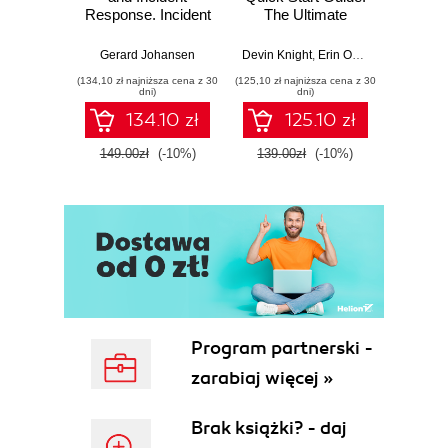
Response. Incident
The Ultimate
Data-D
Response tools
Beginner's Guide
Hunti
and techniques for
to Power BI, Data
your c
Gerard Johansen
Devin Knight
,
Erin Ostrowsky
,
Mitchel
effective cyber
Storytelling, AI
effor
(134,10 zł najniższa cena z 30
(125,10 zł najniższa cena z 30
(116,10 zł 
threat response -
Tools, and
dete
dni)
dni)
Fourth Edition
Microsoft Fabric -
def
134.10 zł
125.10 zł
Fourth Edition
ATT&C
tool
149.00zł
(-10%)
139.00zł
(-10%)
129.0
E
Program partnerski -
zarabiaj więcej »
Brak książki? - daj