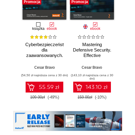
Promocja
Promocja
Nowość
Promocj
książka
ebook
ebook
Cyberbezpieczeństwo
Mastering
Micr
dla
Defensive Security.
Copilo
zaawansowanych.
Effective
Admi
Skuteczne
techniques to
Fund
zabezpieczenia
secure your
Build
Cesar Bravo
Cesar Bravo
St
systemu Windows,
Windows, Linux,
sk
(54,50 zł najniższa cena z 30 dni)
(143,10 zł najniższa cena z 30
(100,08 zł 
Linux, IoT i
IoT, and cloud
confide
dni)
infrastruktury w
infrastructure
for th
55.59 zł
143.10 zł
chmurze
AB-900 
109.00zł
(-49%)
159.00zł
(-10%)
139.0