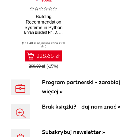
ebook
Building
Recommendation
Systems in Python
Bryan Bischof Ph. D
and JAX
,
Hector Yee
(161,40 zł najniższa cena z 30
dni)
228.65 zł
269.00 zł
(-15%)
Program partnerski - zarabiaj
więcej »
Brak książki? - daj nam znać »
Subskrybuj newsletter »