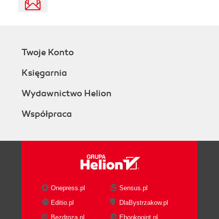
Twoje Konto
Księgarnia
Wydawnictwo Helion
Współpraca
Onepress.pl
Sensus.pl
Editio.pl
DlaBystrzakow.pl
Bezdroza.pl
Ebookpoint.pl