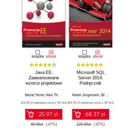
Promocja
Promocja
Promocj
książka
ebook
książka
ebook
ksią
Java EE.
Microsoft SQL
Progra
Zaawansowane
Server 2014.
prac
wzorce projektowe
Podręcznik
rekruta
administratora
IT. W
Murat Yener
,
Alex Theedom
Adam Jorgensen
,
Bradley Ball
John Mo
,
Steve
(24,50 zł najniższa cena z 30 dni)
(64,50 zł najniższa cena z 30 dni)
(24,50 zł naj
25.97 zł
68.37 zł
49.00zł
(-47%)
129.00zł
(-47%)
49.0