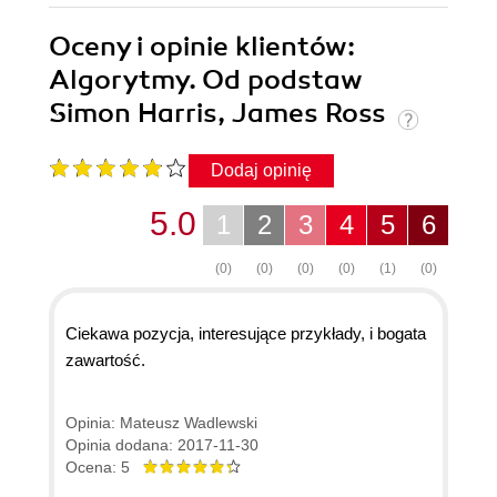
Oceny i opinie klientów:
Algorytmy. Od podstaw
Simon Harris, James Ross
Dodaj opinię
5.0
1
2
3
4
5
6
(0)
(0)
(0)
(0)
(1)
(0)
Ciekawa pozycja, interesujące przykłady, i bogata
zawartość.
Opinia: Mateusz Wadlewski
Opinia dodana: 2017-11-30
Ocena: 5