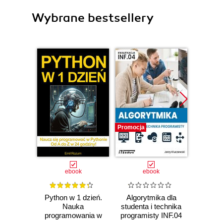
Wybrane bestsellery
Promocja
Promocj
ebook
ebook
ksią
Python w 1 dzień.
Algorytmika dla
Arc
Nauka
studenta i technika
ewo
programowania w
programisty INF.04
Proj