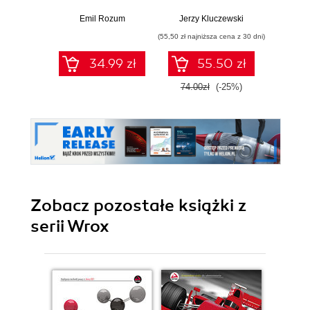
Pythonie w 24
oprog
godziny od A do Z
wspar
Emil Rozum
Jerzy Kluczewski
Neal For
Wy
(55,50 zł najniższa cena z 30 dni)
(40,20 zł naj
34.99 zł
55.50 zł
74.00zł
(-25%)
67.0
Zobacz pozostałe książki z
serii Wrox