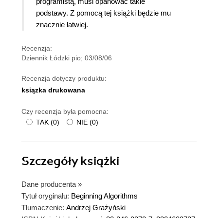
programistą, musi opanować takie
podstawy. Z pomocą tej książki będzie mu
znacznie łatwiej.
Recenzja:
Dziennik Łódzki pio; 03/08/06
Recenzja dotyczy produktu:
ksiązka drukowana
Czy recenzja była pomocna:
TAK
(
0
)
NIE
(
0
)
Szczegóły
książki
Dane producenta
»
Tytuł oryginału:
Beginning Algorithms
Tłumaczenie:
Andrzej Grażyński