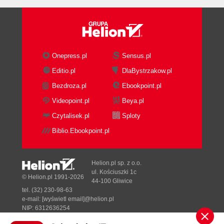
Testowanie cofania/powtarzania (141)
Podsumowanie (149)
Rozdział 6. Sortowanie - proste algorytmy (151)
Znaczenie sortowania (151)
Onepress.pl
Sensus.pl
Podstawy sortowania (152)
Komparatory (153)
Editio.pl
DlaBystrzakow.pl
Operacje komparatora (153)
Bezdroza.pl
Ebookpoint.pl
Interfejs komparatora (154)
Videopoint.pl
Beya.pl
Niektóre komparatory standardowe (154)
Czytalisek.pl
Sploty
Sortowanie bąbelkowe (159)
Interfejs ListSorter (161)
Biblio.Ebookpoint.pl
Abstrakcyjna klasa testowa dla sortowania list
(161)
Helion.pl sp. z o.o.
Sortowanie przez wybieranie (165)
ul. Kościuszki 1c
© Helion.pl 1991-2026
Sortowanie przez wstawianie (170)
44-100 Gliwice
Stabilność sortowania (173)
tel. (32) 230-98-63
e-mail:
[wyświetl email]@helion.pl
Porównanie prostych algorytmów sortowania
NIP: 6312636254
(175)
Regon: 241989027