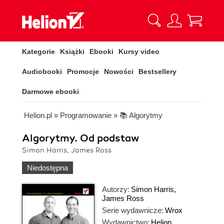
Kategorie
Książki
Ebooki
Kursy video
Audiobooki
Promocje
Nowości
Bestsellery
Darmowe ebooki
Helion.pl
»
Programowanie
»
📚 Algorytmy
Algorytmy. Od podstaw
Simon Harris, James Ross
Niedostępna
Autorzy:
Simon Harris
,
James Ross
Serie wydawnicze:
Wrox
Wydawnictwo:
Helion