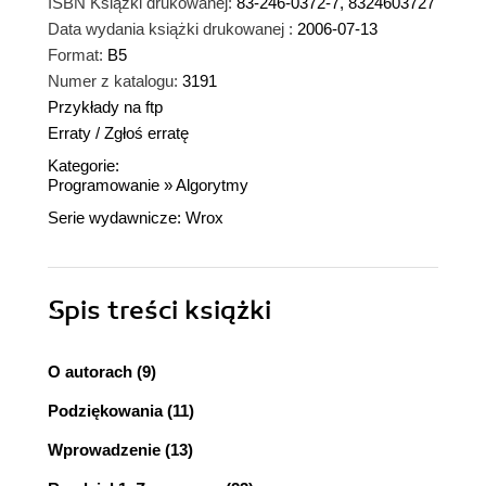
ISBN Książki drukowanej:
83-246-0372-7, 8324603727
Data wydania książki drukowanej :
2006-07-13
Format:
B5
Numer z katalogu:
3191
Przykłady na ftp
Erraty
/
Zgłoś erratę
Kategorie:
Programowanie
»
Algorytmy
Serie wydawnicze:
Wrox
Spis treści
książki
O autorach (9)
Podziękowania (11)
Wprowadzenie (13)