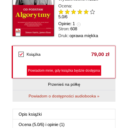
Ocena:
5.0
/
6
Opinie:
1
Stron:
608
Druk:
oprawa miękka
79,00 zł
Książka
Powiadom mnie, gdy książka będzie dostępna
Przenieś na półkę
Powiadom o dostępności audiobooka »
Opis
książki
Ocena (
5.0
/
6
) i opinie (1)