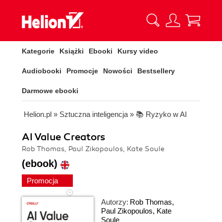
Kategorie
Książki
Ebooki
Kursy video
Audiobooki
Promocje
Nowości
Bestsellery
Darmowe ebooki
Helion.pl
»
Sztuczna inteligencja
»
📚 Ryzyko w AI
AI Value Creators
Rob Thomas, Paul Zikopoulos, Kate Soule
(ebook)
Promocja
Autorzy:
Rob Thomas
,
Paul Zikopoulos
,
Kate
Soule