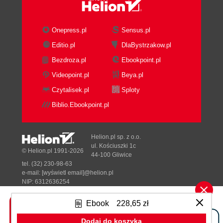
(into the product) the AI
AI User: Dont fall when you make
the service call (the even bigger but)
Onepress.pl
Sensus.pl
Fire starter: Becoming an AI Value
Editio.pl
DlaBystrzakow.pl
Creator
Bezdroza.pl
Ebookpoint.pl
The path forward: How to create
value with AI
Videopoint.pl
Beya.pl
Look before you leap
Czytalisek.pl
Sploty
Planning Your AI Future: A Future with Many
Biblio.Ebookpoint.pl
GenAI Models
Its Time to Demystify and Apply AI
The componentry
Helion.pl sp. z o.o.
A unified, modern data fabric
ul. Kościuszki 1c
© Helion.pl 1991-2026
44-100 Gliwice
with an accompanying data-as-
tel. (32) 230-98-63
a-product point of view
e-mail:
[wyświetl email]@helion.pl
A development environment and
NIP: 6312636254
Regon: 241989027
an engine
Ebook
228,65 zł
The modality of human features
Designed with ♥ by
Tonik.pl
AI management and exploitation
Dodaj do koszyka