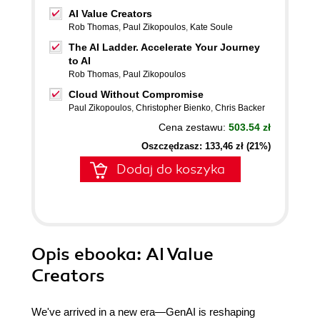
AI Value Creators
Rob Thomas
,
Paul Zikopoulos
,
Kate Soule
The AI Ladder. Accelerate Your Journey
to AI
Rob Thomas
,
Paul Zikopoulos
Cloud Without Compromise
Paul Zikopoulos
,
Christopher Bienko
,
Chris Backer
Cena zestawu:
503.54 zł
Oszczędzasz: 133,46 zł (21%)
Dodaj do koszyka
Opis
ebooka
: AI Value
Creators
We've arrived in a new era—GenAI is reshaping