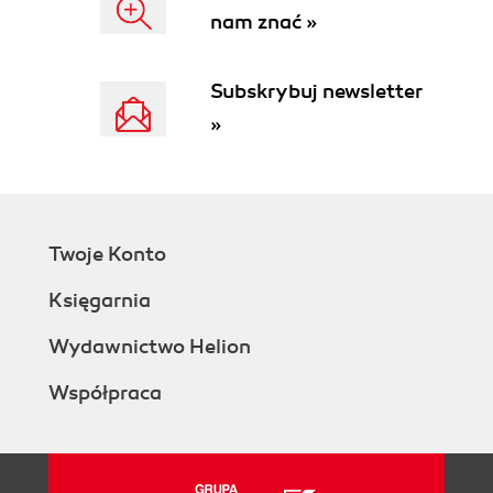
nam znać »
Tip 3: One Model Will Not Rule Them All,
So Make a Bet on Community
Tip 4: Run Everywhere, Efficiently
Subskrybuj newsletter
Tip 5: Be Responsible Because Trust Is
»
the Ultimate License to Operate
And with That, Lets Focus on the AI Part
2. Oh, to Be an AI Value Creator
AI Through the Years: The AI Time Lapse
Section
Twoje Konto
A Quick Bit on Foundation Models
Going a Little Deeper: The Evolution of
Księgarnia
Large Language Models and Comparing
Supervised Learning with Self-
Wydawnictwo Helion
Supervised Learning
Współpraca
AI Value Creation Should Be Your Destination
How Do You Consume AI: Be Ye a Value
Creator or a Value User?
AI User: Shake (embed) and bake