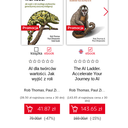
Promocja
Promocja
Promocj
książka
ebook
ebook
AI dla twórców
The AI Ladder.
Clou
wartości. Jak
Accelerate Your
Com
wyjść z roli
Journey to AI
zwykłego
Paul Zik
użytkownika
Rob Thomas
,
Paul Zikopoulos
Rob Thomas
,
Kate Soule
,
Paul Zikopoulos
generatywnej
(39,50 zł najniższa cena z 30 dni)
(143,65 zł najniższa cena z 30
(169,14 zł 
sztucznej
dni)
inteligencji
41.87 zł
143.65 zł
79.00zł
(-47%)
169.00zł
(-15%)
199.0