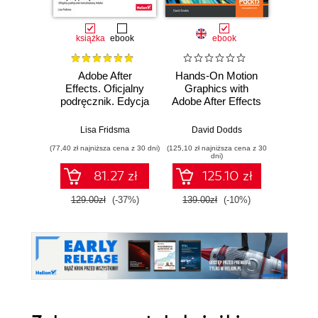
książka
ebook
ebook
ksią
Adobe After
Hands-On Motion
Adobe A
Effects. Oficjalny
Graphics with
CC. 
podręcznik. Edycja
Adobe After Effects
pod
2023
CC. Develop your
Wy
skills as a visual
Lisa Fridsma
David Dodds
Lisa Fri
effects and motion
(77,40 zł najniższa cena z 30 dni)
(125,10 zł najniższa cena z 30
(47,40 zł naj
graphics artist
dni)
81.27 zł
125.10 zł
129.00zł
(-37%)
139.00zł
(-10%)
79.0