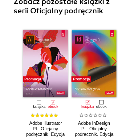
Zobacz pozostałe książki z
serii Oficjalny podręcznik
Promocja
Promocja
Promocj
książka
ebook
książka
ebook
ksią
Adobe Illustrator
Adobe InDesign
Adobe
PL. Oficjalny
PL. Oficjalny
Pro CC
podręcznik. Edycja
podręcznik. Edycja
pod