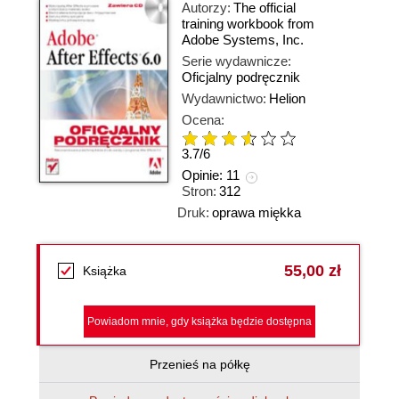
Autorzy:
The official
training workbook from
Adobe Systems
,
Inc.
Serie wydawnicze:
Oficjalny podręcznik
Wydawnictwo:
Helion
Ocena:
3.7
/
6
Opinie:
11
Stron:
312
Druk:
oprawa miękka
55,00 zł
Książka
Powiadom mnie, gdy książka będzie dostępna
Przenieś na półkę