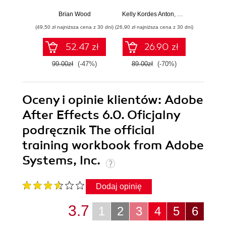
2020
2020
Wy
Brian Wood
Kelly Kordes Anton
,
Tina DeJarld
Ma
(49,50 zł najniższa cena z 30 dni)
(26,90 zł najniższa cena z 30 dni)
(44,50 zł naj
52.47 zł
26.90 zł
99.00zł
(-47%)
89.00zł
(-70%)
89.0
Oceny i opinie klientów: Adobe
After Effects 6.0. Oficjalny
podręcznik The official
training workbook from Adobe
Systems, Inc.
Dodaj opinię
3.7
1
2
3
4
5
6