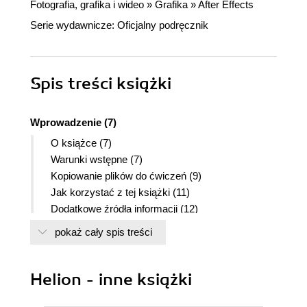
Fotografia, grafika i wideo
»
Grafika
»
After Effects
Serie wydawnicze:
Oficjalny podręcznik
Spis treści
książki
Wprowadzenie (7)
O książce (7)
Warunki wstępne (7)
Kopiowanie plików do ćwiczeń (9)
Jak korzystać z tej książki (11)
Dodatkowe źródła informacji (12)
Certyfikaty firmy Adobe (12)
pokaż cały spis treści
Współpraca przy pisaniu książki (12)
Rozdział 1. Tworzenie elementów grafiki 2D z
Helion - inne książki
sześciokątów (15)