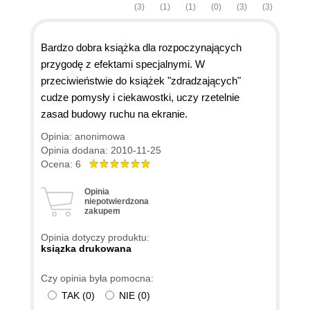
(3)
(1)
(1)
(0)
(3)
(3)
Bardzo dobra książka dla rozpoczynających
przygodę z efektami specjalnymi. W
przeciwieństwie do książek "zdradzających"
cudze pomysły i ciekawostki, uczy rzetelnie
zasad budowy ruchu na ekranie.
Opinia: anonimowa
Opinia dodana: 2010-11-25
Ocena: 6
Opinia
niepotwierdzona
zakupem
Opinia dotyczy produktu:
ksiązka drukowana
Czy opinia była pomocna:
TAK
(
0
)
NIE
(
0
)