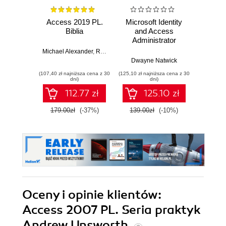
Access 2019 PL.
Microsoft Identity
Micro
Biblia
and Access
201
Administrator
Exam Guide.
Michael Alexander
,
Richard Kusleika
Implement IAM
Dwayne Natwick
Joyce C
solutions with
(107,40 zł najniższa cena z 30
(125,10 zł najniższa cena z 30
(49,98 zł naj
Azure AD, build an
dni)
dni)
identity governance
112.77 zł
125.10 zł
strategy, and pass
the SC-300 exam
179.00zł
(-37%)
139.00zł
(-10%)
58.8
Oceny i opinie klientów:
Access 2007 PL. Seria praktyk
Andrew Unsworth