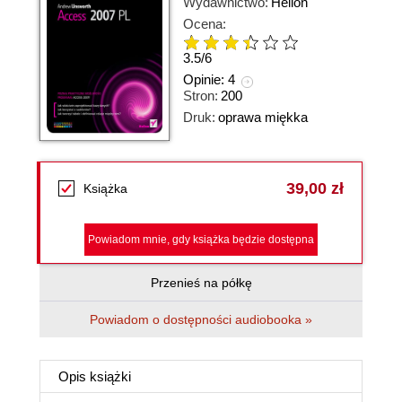
Wydawnictwo:
Helion
Ocena:
3.5
/
6
Opinie:
4
Stron:
200
Druk:
oprawa miękka
39,00 zł
Książka
Powiadom mnie, gdy książka będzie dostępna
Przenieś na półkę
Powiadom o dostępności audiobooka »
Opis
książki