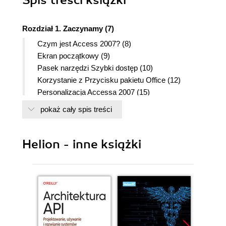
Spis treści
książki
Rozdział 1. Zaczynamy (7)
Czym jest Access 2007? (8)
Ekran początkowy (9)
Pasek narzędzi Szybki dostęp (10)
Korzystanie z Przycisku pakietu Office (12)
Personalizacja Accessa 2007 (15)
Konwersja starszych baz danych (16)
pokaż cały spis treści
Korzystanie z serwisu Office Online (18)
Szkolenia online (19)
Pobieranie nowych materiałów (20)
Helion - inne książki
Pobieranie nowych szablonów (21)
Korzystanie z szablonów (22)
Korzystanie ze wstążki (24)
Korzystanie z Okienka nawigacji (25)
Korzystanie z systemu pomocy (26)
Rozdział 2. Projektowanie baz danych (27)