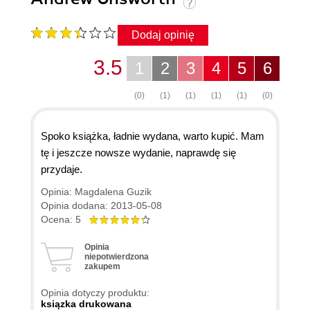
Dodaj opinię
3.5
1
2
3
4
5
6
(0)
(1)
(1)
(1)
(1)
(0)
Spoko książka, ładnie wydana, warto kupić. Mam
tę i jeszcze nowsze wydanie, naprawdę się
przydaje.
Opinia: Magdalena Guzik
Opinia dodana: 2013-05-08
Ocena: 5
Opinia
niepotwierdzona
zakupem
Opinia dotyczy produktu:
ksiązka drukowana