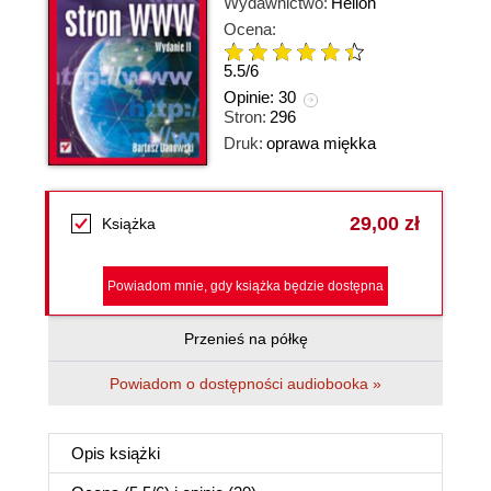
Wydawnictwo:
Helion
Ocena:
5.5
/
6
Opinie:
30
Stron:
296
Druk:
oprawa miękka
29,00 zł
Książka
Powiadom mnie, gdy książka będzie dostępna
Przenieś na półkę
Powiadom o dostępności audiobooka »
Opis
książki