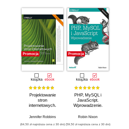
Promocja
Promocja
Promocj
książka
ebook
książka
ebook
ksią
Projektowanie
PHP, MySQL i
HTM
stron
JavaScript.
Zaproje
internetowych.
Wprowadzenie.
witr
Przewodnik dla
Wydanie V
Podręc
początkujących
End D
Jennifer Robbins
Robin Nixon
Jo
webmasterów po
(64,50 zł najniższa cena z 30 dni)
(59,50 zł najniższa cena z 30 dni)
(44,50 zł naj
HTML5, CSS3 i