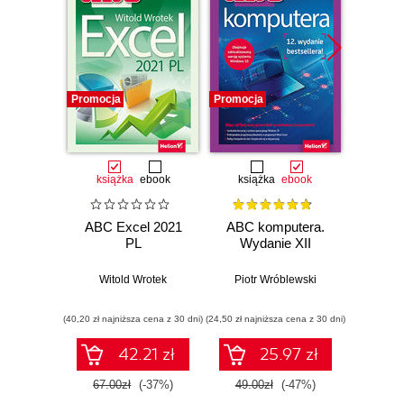
Promocja
Promocja
Promocj
książka
ebook
książka
ebook
ksią
ABC Excel 2021
ABC komputera.
ABC E
PL
Wydanie XII
Witold Wrotek
Piotr Wróblewski
Wit
(40,20 zł najniższa cena z 30 dni)
(24,50 zł najniższa cena z 30 dni)
(29,40 zł naj
42.21 zł
25.97 zł
67.00zł
(-37%)
49.00zł
(-47%)
49.0