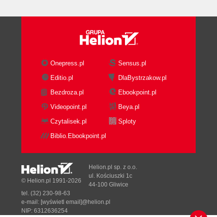
Podsumowanie (275)
Skorowidz (277)
Onepress.pl
Sensus.pl
Editio.pl
DlaBystrzakow.pl
Bezdroza.pl
Ebookpoint.pl
Videopoint.pl
Beya.pl
Czytalisek.pl
Sploty
Biblio.Ebookpoint.pl
Helion.pl sp. z o.o.
ul. Kościuszki 1c
© Helion.pl 1991-2026
44-100 Gliwice
tel. (32) 230-98-63
e-mail:
[wyświetl email]@helion.pl
NIP: 6312636254