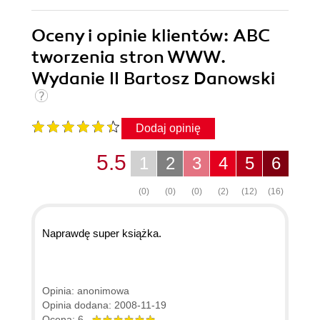
Oceny i opinie klientów: ABC
tworzenia stron WWW.
Wydanie II Bartosz Danowski
Dodaj opinię
5.5
1
2
3
4
5
6
(0)
(0)
(0)
(2)
(12)
(16)
Naprawdę super książka.
Opinia: anonimowa
Opinia dodana: 2008-11-19
Ocena: 6