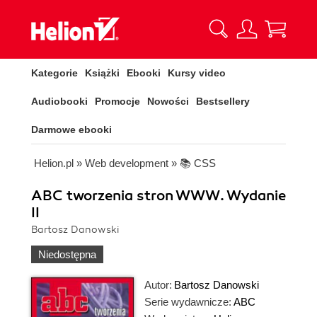
Kategorie
Książki
Ebooki
Kursy video
Audiobooki
Promocje
Nowości
Bestsellery
Darmowe ebooki
Helion.pl
»
Web development
»
📚 CSS
ABC tworzenia stron WWW. Wydanie
II
Bartosz Danowski
Niedostępna
Autor:
Bartosz Danowski
Serie wydawnicze:
ABC