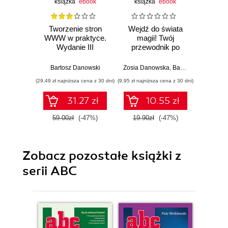
książka
ebook
książka
ebook
ksią
Tworzenie stron
Wejdź do świata
T
WWW w praktyce.
magii! Twój
info
Wydanie III
przewodnik po
CSS3.
grze Harry Potter:
Wizards Unite
Bartosz Danowski
Zosia Danowska
,
Bartosz Danowski
Barto
(29,49 zł najniższa cena z 30 dni)
(9,95 zł najniższa cena z 30 dni)
(9,95 zł najn
31.27 zł
10.55 zł
59.00zł
(-47%)
19.90zł
(-47%)
19.9
Zobacz pozostałe książki z
serii ABC