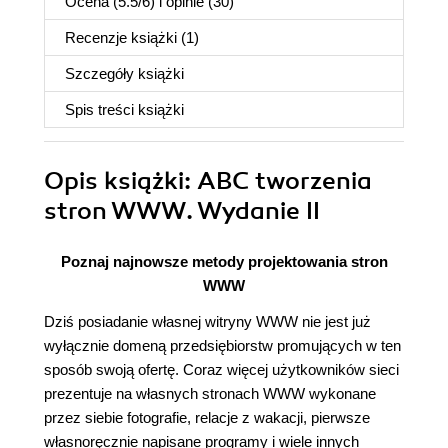
Ocena (
5.5
/
6
) i opinie (30)
Recenzje
książki
(1)
Szczegóły
książki
Spis treści
książki
Opis
książki
: ABC tworzenia
stron WWW. Wydanie II
Poznaj najnowsze metody projektowania stron
WWW
Dziś posiadanie własnej witryny WWW nie jest już
wyłącznie domeną przedsiębiorstw promujących w ten
sposób swoją ofertę. Coraz więcej użytkowników sieci
prezentuje na własnych stronach WWW wykonane
przez siebie fotografie, relacje z wakacji, pierwsze
własnoręcznie napisane programy i wiele innych