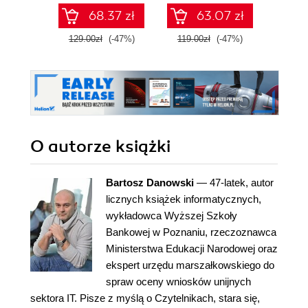
grafice. Wydanie V
68.37 zł
63.07 zł
129.00zł
(-47%)
119.00zł
(-47%)
89.0
O autorze
książki
Bartosz Danowski
— 47-latek, autor
licznych książek informatycznych,
wykładowca Wyższej Szkoły
Bankowej w Poznaniu, rzeczoznawca
Ministerstwa Edukacji Narodowej oraz
ekspert urzędu marszałkowskiego do
spraw oceny wniosków unijnych
sektora IT. Pisze z myślą o Czytelnikach, stara się,