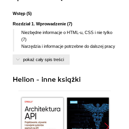
Wstęp (5)
Rozdział 1. Wprowadzenie (7)
Niezbędne informacje o HTML-u, CSS i nie tylko
(7)
Narzędzia i informacje potrzebne do dalszej pracy
(9)
pokaż cały spis treści
Edytory tekstowe (10)
Edytory graficzne (10)
Program do przygotowania grafiki sieciowej
Helion - inne książki
(11)
Przeglądarki internetowe (12)
Polskie litery na stronie WWW (14)
Odbiorca strony (15)
Rozdział 2. Tworzymy stronę WWW. Podstawy
języka HTML (17)