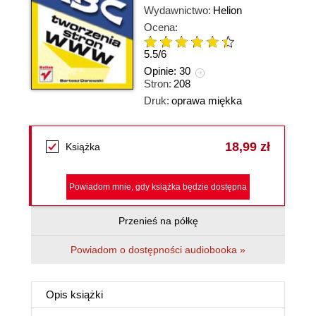
Wydawnictwo:
Helion
Ocena:
5.5
/
6
Opinie:
30
Stron:
208
Druk:
oprawa miękka
18,99 zł
Książka
Powiadom mnie, gdy książka będzie dostępna
Przenieś na półkę
Powiadom o dostępności audiobooka »
Opis
książki