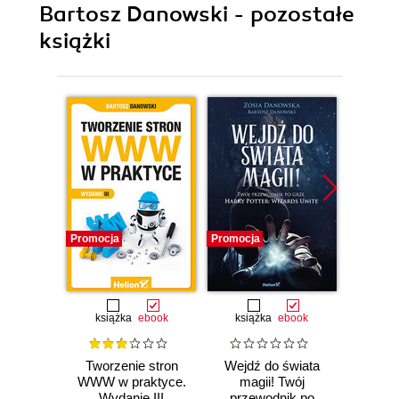
Bartosz Danowski - pozostałe
książki
Promocja
Promocja
Promocj
książka
ebook
książka
ebook
ksią
Tworzenie stron
Wejdź do świata
T
WWW w praktyce.
magii! Twój
info
Wydanie III
przewodnik po
CSS3.