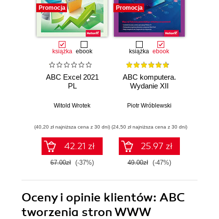
Promocja
Promocja
Promocj
książka
ebook
książka
ebook
ksią
ABC Excel 2021
ABC komputera.
ABC E
PL
Wydanie XII
Witold Wrotek
Piotr Wróblewski
Wit
(40,20 zł najniższa cena z 30 dni)
(24,50 zł najniższa cena z 30 dni)
(29,40 zł naj
42.21 zł
25.97 zł
67.00zł
(-37%)
49.00zł
(-47%)
49.0
Oceny i opinie klientów: ABC
tworzenia stron WWW