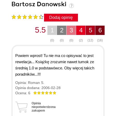
Bartosz Danowski
Dodaj opinię
5.5
1
2
3
4
5
6
(0)
(0)
(0)
(2)
(12)
(16)
Powiem wprost! Tu nie ma co opisywać to jest
rewelacja... Książkę zrozumie nawet tumok ze
średnią 1.0 w podstawówce. Oby więcej takich
poradników...!!!
Opinia: Roman S.
Opinia dodana: 2006-02-28
Ocena: 6
Opinia
niepotwierdzona
zakupem