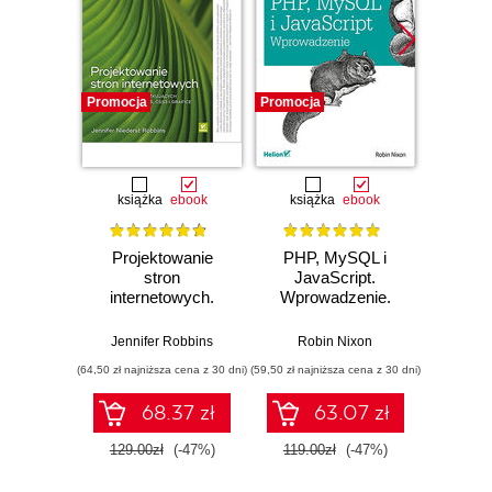
Promocja
Promocja
Promocj
książka
ebook
książka
ebook
ksią
Projektowanie
PHP, MySQL i
HTM
stron
JavaScript.
Zaproje
internetowych.
Wprowadzenie.
witr
Przewodnik dla
Wydanie V
Podręc
początkujących
End D
Jennifer Robbins
Robin Nixon
Jo
webmasterów po
(64,50 zł najniższa cena z 30 dni)
(59,50 zł najniższa cena z 30 dni)
(44,50 zł naj
HTML5, CSS3 i
grafice. Wydanie V
68.37 zł
63.07 zł
129.00zł
(-47%)
119.00zł
(-47%)
89.0