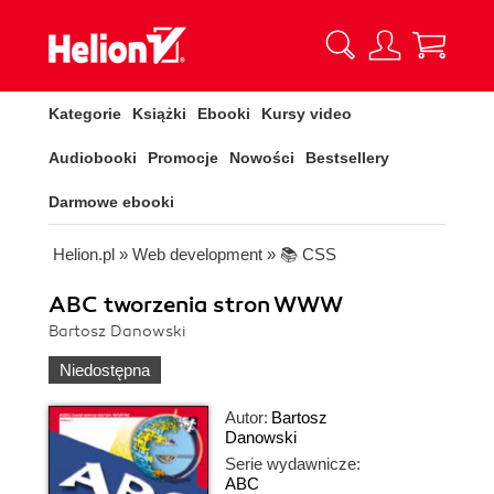
Kategorie
Książki
Ebooki
Kursy video
Audiobooki
Promocje
Nowości
Bestsellery
Darmowe ebooki
Helion.pl
»
Web development
»
📚 CSS
ABC tworzenia stron WWW
Bartosz Danowski
Niedostępna
Autor:
Bartosz
Danowski
Serie wydawnicze:
ABC