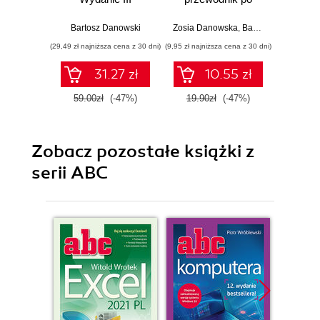
grze Harry Potter:
Wizards Unite
Bartosz Danowski
Zosia Danowska
,
Bartosz Danowski
Barto
(29,49 zł najniższa cena z 30 dni)
(9,95 zł najniższa cena z 30 dni)
(9,95 zł najn
31.27 zł
10.55 zł
59.00zł
(-47%)
19.90zł
(-47%)
19.9
Zobacz pozostałe książki z
serii ABC