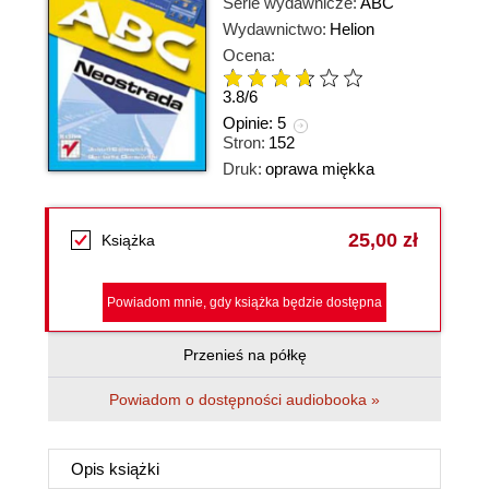
Serie wydawnicze:
ABC
Wydawnictwo:
Helion
Ocena:
3.8
/
6
Opinie:
5
Stron:
152
Druk:
oprawa miękka
25,00 zł
Książka
Powiadom mnie, gdy książka będzie dostępna
Przenieś na półkę
Powiadom o dostępności audiobooka »
Opis
książki