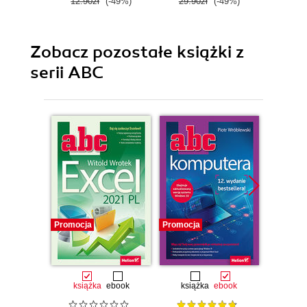
12.90zł
(-49%)
29.90zł
(-49%)
37.0
Zobacz pozostałe książki z
serii ABC
Promocja
Promocja
Promocj
książka
ebook
książka
ebook
ksią