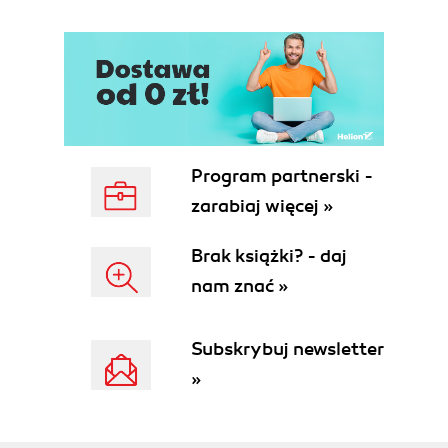
Rozdział 4. Instalacja Neostrady w sieci LAN (81)
Router sprzętowy (81)
Proste udostępnianie Neostrady USB i Ethernet
(91)
Router programowy na przykładzie Linuksa (96)
Opis na przykładzie "jednodyskietkowego"
Linuksa, np. FREESCO (97)
Program partnerski -
Opis na przykładzie dużej dystrybucji (104)
zarabiaj więcej »
Rozdział 5. Kontrola ruchu w sieci LAN (111)
MS Windows XP (111)
Brak książki? - daj
Blokowanie ruchu w routerze sprzętowym (115)
nam znać »
Linux (115)
Wymagania (116)
Uruchomienie (117)
Subskrybuj newsletter
Rozdział 6. Zabezpieczanie sieci LAN przed
»
atakami z Internetu (119)
Zabezpieczenia wbudowane w router sprzętowy