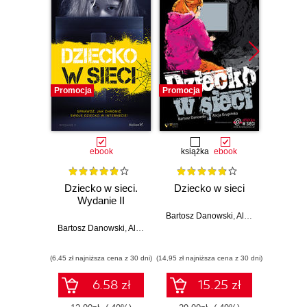
Promocja
Promocja
Promocj
ebook
książka
ebook
ksią
Dziecko w sieci.
Dziecko w sieci
Zakupy
Wydanie II
se
Bartosz Danowski
,
Alicja Krupińska
Bartosz Danowski
,
Alicja Krupińska
Barto
(6,45 zł najniższa cena z 30 dni)
(14,95 zł najniższa cena z 30 dni)
(18,50 zł naj
6.58 zł
15.25 zł