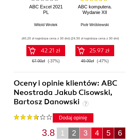
ABC Excel 2021
ABC komputera.
ABC E
PL
Wydanie XII
Witold Wrotek
Piotr Wróblewski
Wit
(40,20 zł najniższa cena z 30 dni)
(24,50 zł najniższa cena z 30 dni)
(29,40 zł naj
42.21 zł
25.97 zł
67.00zł
(-37%)
49.00zł
(-47%)
49.0
Oceny i opinie klientów: ABC
Neostrada Jakub Cisowski,
Bartosz Danowski
Dodaj opinię
3.8
1
2
3
4
5
6