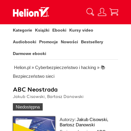
Kategorie
Książki
Ebooki
Kursy video
Audiobooki
Promocje
Nowości
Bestsellery
Darmowe ebooki
Helion.pl
»
Cyberbezpieczeństwo i hacking
»
📚
Bezpieczeństwo sieci
ABC Neostrada
Jakub Cisowski, Bartosz Danowski
Niedostępna
Autorzy:
Jakub Cisowski
,
Bartosz Danowski