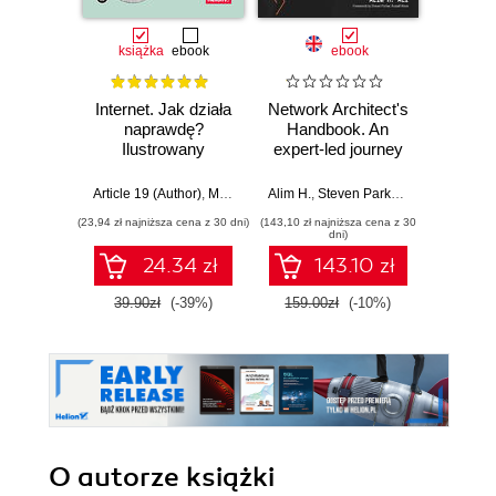
książka
ebook
ebook
Internet. Jak działa
Network Architect's
TikT
naprawdę?
Handbook. An
pierw
Ilustrowany
expert-led journey
Sekret
przewodnik po
to building a
jak zd
protokołach,
successful career
foll
Article 19 (Author)
,
Mallory Knodel (Contributor)
Alim H.
,
Steven Parker
,
Ulrike Uhlig i in.
,
Russell Ware
Em
prywatności,
as a network
zarobi
(23,94 zł najniższa cena z 30 dni)
(143,10 zł najniższa cena z 30
cenzurze i
architect
dni)
zarządzaniu
24.34 zł
143.10 zł
39.90zł
(-39%)
159.00zł
(-10%)
O autorze
książki