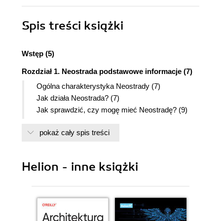
Spis treści
książki
Wstęp (5)
Rozdział 1. Neostrada podstawowe informacje (7)
Ogólna charakterystyka Neostrady (7)
Jak działa Neostrada? (7)
Jak sprawdzić, czy mogę mieć Neostradę? (9)
Jak zamówić Neostradę? (12)
pokaż cały spis treści
Rozdział 2. Instalacja Neostrady USB na
pojedynczym stanowisku (15)
Helion - inne książki
MS Windows XP (17)
Instalacja zgodna z zaleceniami TP S.A. (17)
Drugi, lepszy sposób instalacji (23)
MS Windows 98 (32)
Instalacja zgodna z zaleceniami TP S.A. (33)