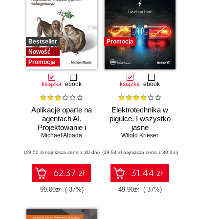
Bestseller
Promocja
Nowość
Promocja
książka
ebook
książka
ebook
Aplikacje oparte na
Elektrotechnika w
agentach AI.
pigułce. I wszystko
Projektowanie i
jasne
Michael Albada
wdrażanie
Witold Krieser
systemów
(49,50 zł najniższa cena z 30 dni)
wieloagentowych
(29,94 zł najniższa cena z 30 dni)
62.37 zł
31.44 zł
99.00zł
(-37%)
49.90zł
(-37%)