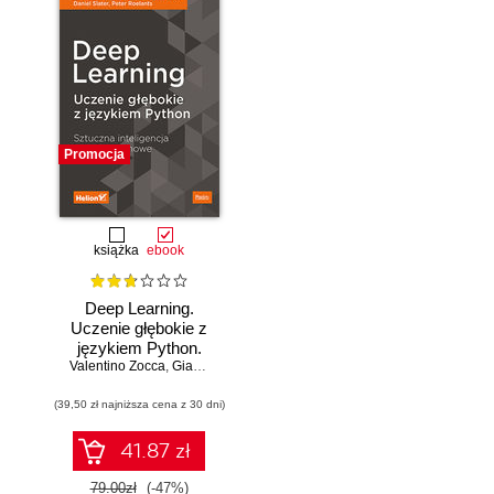
Promocja
książka
ebook
Deep Learning.
Uczenie głębokie z
językiem Python.
Valentino Zocca
Sztuczna
,
Gianmario Spacagna
,
Daniel Slater
,
Peter Roelants
inteligencja i sieci
(39,50 zł najniższa cena z 30 dni)
neuronowe
41.87 zł
79.00zł
(-47%)