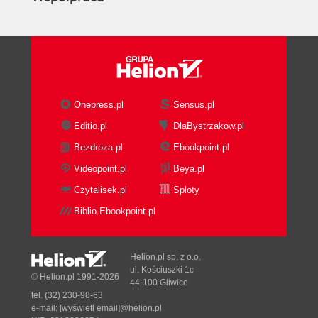
Onepress.pl
Sensus.pl
Editio.pl
DlaBystrzakow.pl
Bezdroza.pl
Ebookpoint.pl
Videopoint.pl
Beya.pl
Czytalisek.pl
Sploty
Biblio.Ebookpoint.pl
Helion.pl sp. z o.o.
ul. Kościuszki 1c
© Helion.pl 1991-2026
44-100 Gliwice
tel. (32) 230-98-63
e-mail:
[wyświetl email]@helion.pl