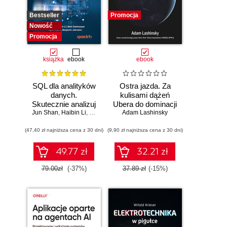
Bestseller
Promocja
Nowość
Promocja
książka
ebook
ebook
SQL dla analityków
Ostra jazda. Za
danych.
kulisami dążeń
Skutecznie analizuj
Ubera do dominacji
Jun Shan
dane, wyciągaj
,
Haibin Li
,
Matt Goldwasser
Adam Lashinsky
na świecie
,
Upom Malik
,
Benjamin Johnston
wartościowe
(47,40 zł najniższa cena z 30 dni)
wnioski i opanuj
(9,90 zł najniższa cena z 30 dni)
zaawansowany
SQL na potrzeby
49.77 zł
32.21 zł
praktycznych
zastosowań.
79.00zł
(-37%)
37.89 zł
(-15%)
Wydanie IV