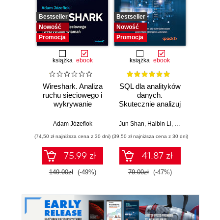
Bestseller
Bestseller
Nowość
Nowość
Nowość
Promocja
Promocja
książka
ebook
książka
ebook
Wireshark. Analiza
SQL dla analityków
Power 
ruchu sieciowego i
danych.
video
wykrywanie
Skutecznie analizuj
d
włamań
dane, wyciągaj
profe
wartościowe
Adam Józefiok
Jun Shan
,
Haibin Li
,
Matt Goldwasser
Ad
wnioski i opanuj
(74,50 zł najniższa cena z 30 dni)
(39,50 zł najniższa cena z 30 dni)
zaawansowany
SQL na potrzeby
75.99 zł
41.87 zł
2
praktycznych
zastosowań.
149.00zł
(-49%)
79.00zł
(-47%)
Wydanie IV