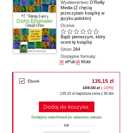
Wydawnictwo:
O'Reilly
Media
(Z chęcią
przeczytam książkę w
języku polskim)
Ocena:
Bądź pierwszym, który
oceni tę książkę
Stron:
264
Dostępne formaty:
ePub
Mobi
135,15 zł
Ebook
159,00 zł
(-15%)
135,15 zł najniższa cena z 30 dni
Dodaj do koszyka
Dostępny natychmiast po opłaceniu zakupu
lub