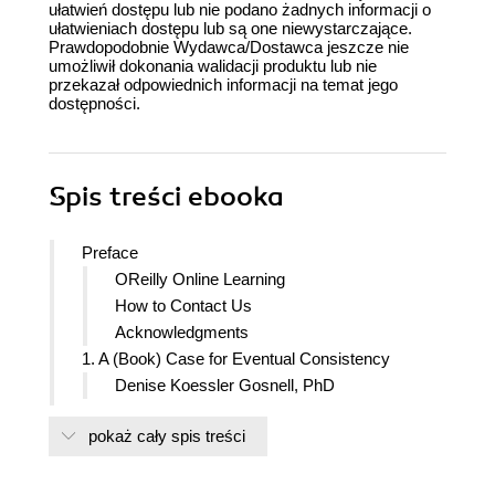
ułatwień dostępu lub nie podano żadnych informacji o
ułatwieniach dostępu lub są one niewystarczające.
Prawdopodobnie Wydawca/Dostawca jeszcze nie
umożliwił dokonania walidacji produktu lub nie
przekazał odpowiednich informacji na temat jego
dostępności.
Spis treści
ebooka
Preface
OReilly Online Learning
How to Contact Us
Acknowledgments
1. A (Book) Case for Eventual Consistency
Denise Koessler Gosnell, PhD
2. A/B and How to Be
pokaż cały spis treści
Sonia Mehta
3. About the Storage Layer
Julien Le Dem