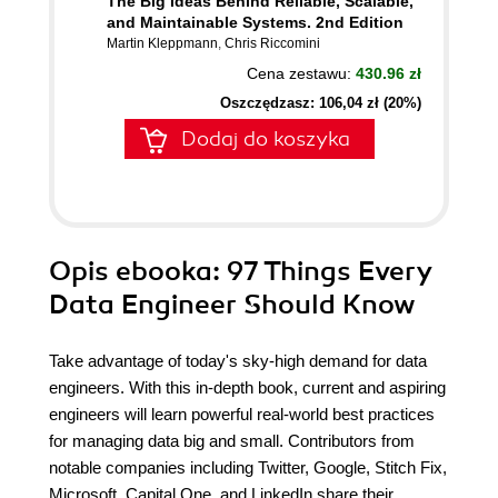
The Big Ideas Behind Reliable, Scalable,
and Maintainable Systems. 2nd Edition
Martin Kleppmann
,
Chris Riccomini
Cena zestawu:
430.96 zł
Oszczędzasz: 106,04 zł (20%)
Dodaj do koszyka
Opis
ebooka
: 97 Things Every
Data Engineer Should Know
Take advantage of today's sky-high demand for data
engineers. With this in-depth book, current and aspiring
engineers will learn powerful real-world best practices
for managing data big and small. Contributors from
notable companies including Twitter, Google, Stitch Fix,
Microsoft, Capital One, and LinkedIn share their