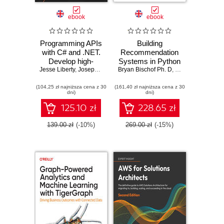
ebook
ebook
Programming APIs
Building
with C# and .NET.
Recommendation
Develop high-
Systems in Python
Jesse Liberty
performance APIs
,
Joseph Dluzen
Bryan Bischof Ph. D
and JAX
,
Hector Yee
that ensure
(104,25 zł najniższa cena z 30
seamless
(161,40 zł najniższa cena z 30
dni)
dni)
application
communication
125.10 zł
228.65 zł
and enhanced
security
139.00 zł
(-10%)
269.00 zł
(-15%)