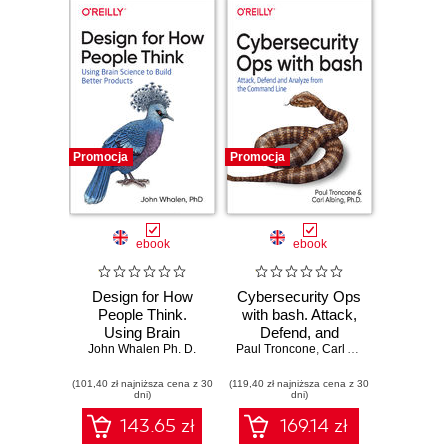
Promocja
Promocja
ebook
ebook
Design for How
Cybersecurity Ops
People Think.
with bash. Attack,
Using Brain
Defend, and
John Whalen Ph. D.
Science to Build
Paul Troncone
Analyze from the
,
Carl Albing Ph. D.
Better Products
Command Line
(101,40 zł najniższa cena z 30
(119,40 zł najniższa cena z 30
dni)
dni)
143.65 zł
169.14 zł