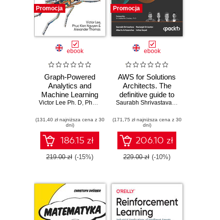
Promocja
Promocja
ebook
ebook
Graph-Powered
AWS for Solutions
Analytics and
Architects. The
Machine Learning
definitive guide to
Victor Lee Ph. D
with TigerGraph
,
Phuc Kien Nguyen
AWS Solutions
,
Alexander Thomas
Saurabh Shrivastava
,
Neelanjali Srivas
Architecture for
(131,40 zł najniższa cena z 30
(171,75 zł najniższa cena z 30
migrating to,
dni)
dni)
building, scaling,
and succeeding in
186.15 zł
206.10 zł
the cloud - Second
Edition
219.00 zł
(-15%)
229.00 zł
(-10%)