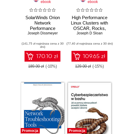
ebook
ebook
SolarWinds Orion
High Performance
Network
Linux Clusters with
Performance
OSCAR, Rocks,
Joseph Dissmeyer
Monitor. An
OpenMosix, and
Joseph D Sloan
essential guide for
MPI
(141,75 zł najniższa cena z 30
installing,
(77,40 zł najniższa cena z 30 dni)
dni)
implementing, and
calibrating
170.10 zł
109.65 zł
SolarWinds Orion
NPM
189.00 zł
(-10%)
129.00 zł
(-15%)
Promocja
Promocja