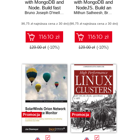
with MongoDB and
with MongoDB and
Node. Build fast
NodeJS. Build an
web applications
Bruno Joseph D'mello
,
Mithun Satheesh
Mithun Satheesh
interactive and full-
,
Jason Krol
,
Bruno Joseph D'mello
for handling any
featured web
(96,75 zł najniższa cena z 30 dni)
kind of data - Third
(96,75 zł najniższa cena z 30 dni)
application from
Edition
scratch using
Node.js and
116.10 zł
116.10 zł
MongoDB -
Second Edition
129.00 zł
(-10%)
129.00 zł
(-10%)
Promocja
Promocja