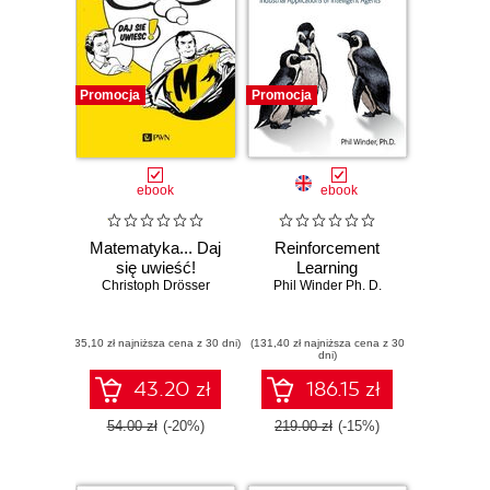
Promocja
Promocja
ebook
ebook
Matematyka... Daj
Reinforcement
się uwieść!
Learning
Christoph Drösser
Phil Winder Ph. D.
(35,10 zł najniższa cena z 30 dni)
(131,40 zł najniższa cena z 30
dni)
43.20 zł
186.15 zł
54.00 zł
(-20%)
219.00 zł
(-15%)