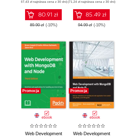
(67,43 zł najniższa cena z 30 dni)
JavaScript and
(71,24 zł najniższa cena z 30 dni)
applications with
OCaml
the power of JSON
ecosystems
- Second Edition
80.91 zł
85.49 zł
89.90 zł
(-10%)
94.99 zł
(-10%)
Promocja
Promocja
ebook
ebook
Web Development
Web Development