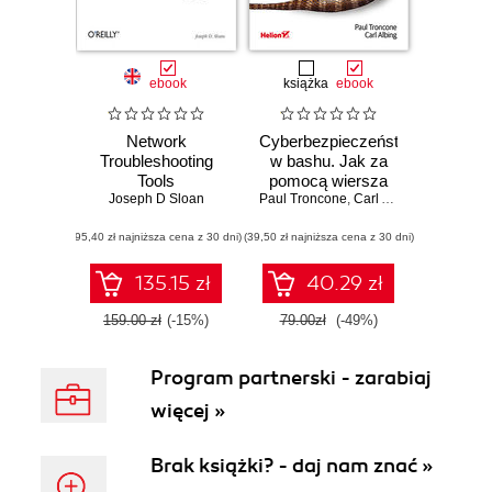
ebook
książka
ebook
Network
Cyberbezpieczeństwo
Troubleshooting
w bashu. Jak za
Tools
pomocą wiersza
Joseph D Sloan
Paul Troncone
poleceń prowadzić
,
Carl Albing Ph. D.
działania zaczepne
(95,40 zł najniższa cena z 30 dni)
(39,50 zł najniższa cena z 30 dni)
i obronne
135.15 zł
40.29 zł
159.00 zł
(-15%)
79.00zł
(-49%)
Program partnerski - zarabiaj
więcej »
Brak książki? - daj nam znać »