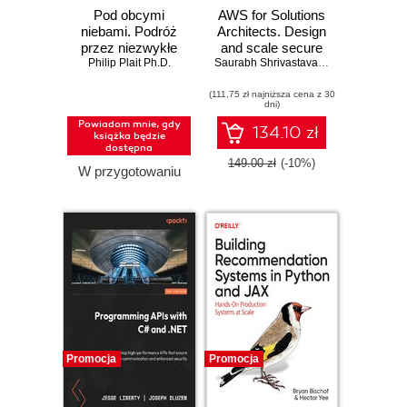
Pod obcymi
AWS for Solutions
niebami. Podróż
Architects. Design
przez niezwykłe
and scale secure
Philip Plait Ph.D.
zakątki
AWS architectures
Saurabh Shrivastava
,
Neelanjali Srivas
Wszechświata
with GenAI
(111,75 zł najniższa cena z 30
strategies and real-
dni)
world patterns -
Powiadom mnie, gdy
Third Edition
134.10 zł
książka będzie
dostępna
149.00 zł
(-10%)
W przygotowaniu
Promocja
Promocja