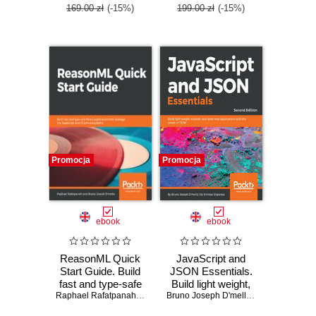
169.00 zł
(-15%)
199.00 zł
(-15%)
Promocja
Promocja
ebook
ebook
ReasonML Quick
JavaScript and
Start Guide. Build
JSON Essentials.
fast and type-safe
Build light weight,
React applications
Raphael Rafatpanah
,
Bruno Joseph D'mello
scalable, and
Bruno Joseph D'mello
,
Sai S Sriparasa
that leverage the
faster web