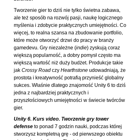
poprawka do pocisku
Tworzenie gier to dziś nie tylko świetna zabawa,
6.6. Kamera i poprawka do
00:21:24
ale też sposób na rozwój pasji, naukę logicznego
plotów
myślenia i zdobycie praktycznych umiejętności. Co
więcej, to realna szansa na zbudowanie portfolio,
7. Nowi przeciwnicy i wieżyczki
01:45:47
które może otworzyć drzwi do pracy w branży
7.1. Wieżyczka spowalniająca
00:23:38
gamedevu. Gry niezależne (
indie
) zyskują coraz
7.2. Przeciwnik blokujący
00:19:09
większą popularność, a dobry pomysł często ma
większą wartość niż duży budżet. Produkcje takie
wieżyczki
jak
Crossy Road
czy
Hearthstone
udowadniają, że
7.3. Poprawki stun, slow effect
00:07:39
prostota i kreatywność potrafią przynieść globalny
7.4. Przeciwnik matrioszka
00:19:39
sukces. Właśnie dlatego znajomość Unity 6 to dziś
7.5. Pierwszy boss!
OGLĄDAJ »
jedna z najbardziej praktycznych i
przyszłościowych umiejętności w świecie twórców
00:14:17
gier.
7.6. Ognisty mag
00:21:25
Unity 6. Kurs video. Tworzenie gry tower
8. Polerowanie projektu
00:43:48
defense
to ponad 7 godzin nauki, podczas której
8.1. Poprawki w
00:10:10
stworzysz kompletną grę - od pierwszego obiektu