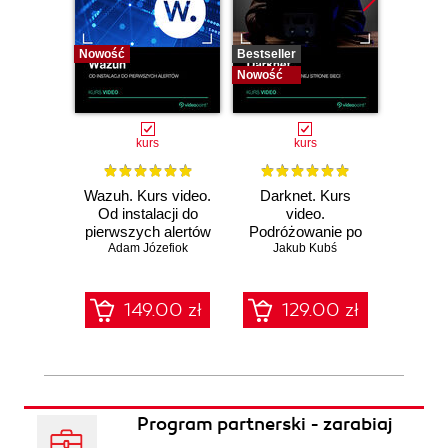
Nowość
Bestseller
Bestselle
Nowość
Nowość
kurs
kurs
Wazuh. Kurs video.
Darknet. Kurs
Metas
Od instalacji do
video.
vid
pierwszych alertów
Podróżowanie po
pene
Adam Józefiok
ciemnej stronie
Jakub Kubś
Ad
ł
sieci
zabe
149.00 zł
129.00 zł
1
Program partnerski - zarabiaj