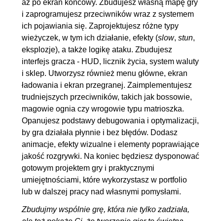
aż po ekran końcowy. Zbudujesz własną mapę gry
enemySpawner i dodanie
i zaprogramujesz przeciwników wraz z systemem
eksplozji do maga ognia
ich pojawiania się. Zaprojektujesz różne typy
8.2. Ulepszanie spawnera
00:17:44
wieżyczek, w tym ich działanie, efekty (
slow
,
stun
,
8.3. Ostatnie poprawki
00:15:54
eksplozje), a także logikę ataku. Zbudujesz
interfejs gracza - HUD, licznik życia, system waluty
i sklep. Utworzysz również menu główne, ekran
ładowania i ekran przegranej. Zaimplementujesz
trudniejszych przeciwników, takich jak bossowie,
magowie ognia czy wrogowie typu matrioszka.
Opanujesz podstawy debugowania i optymalizacji,
by gra działała płynnie i bez błędów. Dodasz
animacje, efekty wizualne i elementy poprawiające
jakość rozgrywki. Na koniec będziesz dysponować
gotowym projektem gry i praktycznymi
umiejętnościami, które wykorzystasz w portfolio
lub w dalszej pracy nad własnymi pomysłami.
Zbudujmy wspólnie grę, która nie tylko zadziała,