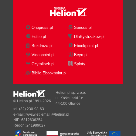
Onepress.pl
Sensus.pl
Editio.pl
DlaBystrzakow.pl
Bezdroza.pl
Ebookpoint.pl
Videopoint.pl
Beya.pl
Czytalisek.pl
Sploty
Biblio.Ebookpoint.pl
Helion.pl sp. z o.o.
ul. Kościuszki 1c
© Helion.pl 1991-2026
44-100 Gliwice
tel. (32) 230-98-63
e-mail:
[wyświetl email]@helion.pl
NIP: 6312636254
Regon: 241989027