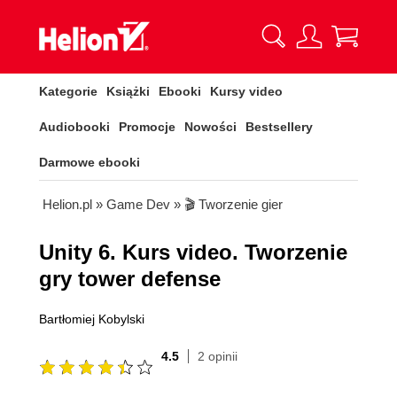
Kategorie
Książki
Ebooki
Kursy video
Audiobooki
Promocje
Nowości
Bestsellery
Darmowe ebooki
Helion.pl
»
Game Dev
»
🎬 Tworzenie gier
Unity 6. Kurs video. Tworzenie
gry tower defense
Bartłomiej Kobylski
4.5
2 opinii