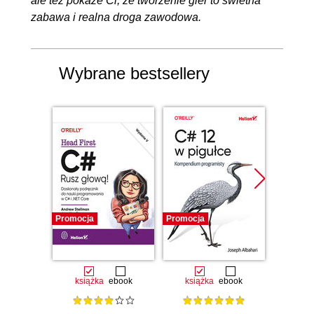
ale też pokaże Ci, że tworzenie gier to świetna
zabawa i realna droga zawodowa.
Wybrane bestsellery
Promocja
Promocja
Promocj
książka
ebook
książka
ebook
ksią