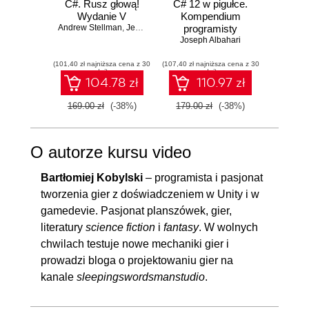
C#. Rusz głową!
C# 12 w pigułce.
Testy 
Wydanie V
Kompendium
Zasady
Andrew Stellman
,
Jennifer Greene
programisty
w
Joseph Albahari
Vladi
(101,40 zł najniższa cena z 30
(107,40 zł najniższa cena z 30
(41,40 zł naj
dni)
dni)
104.78 zł
110.97 zł
169.00 zł
(-38%)
179.00 zł
(-38%)
69.00
O autorze kursu video
Bartłomiej Kobylski
– programista i pasjonat
tworzenia gier z doświadczeniem w Unity i w
gamedevie. Pasjonat planszówek, gier,
literatury
science fiction
i
fantasy
. W wolnych
chwilach testuje nowe mechaniki gier i
prowadzi bloga o projektowaniu gier na
kanale
sleepingswordsmanstudio
.