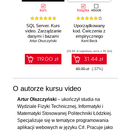
kurs
książka
ebook
ksią
SQL Server. Kurs
Uporządkowany
U
video. Zarządzanie
kod. Ćwiczenia z
mas
danymi i bazami
empirycznego
użyci
danych krok po
Artur Olszczyński
projektowania
Kent Beck
Lear
Auré
kroku
oprogramowania
Ten
(29,94 zł najniższa cena z 30 dni)
(107,40 zł 
Wyd
119.00 zł
31.44 zł
49.90 zł
(-37%)
179.0
O autorze kursu video
Artur Olszczyński
– ukończył studia na
Wydziale Fizyki Technicznej, Informatyki i
Matematyki Stosowanej Politechniki Łódzkiej.
Specjalizuje się w tematyce programowania
aplikacji webowych w języku C#. Pracuje jako