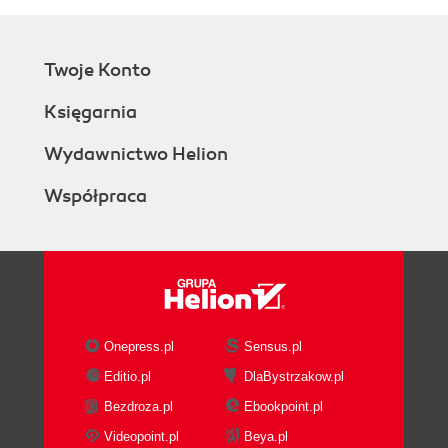
Twoje Konto
Księgarnia
Wydawnictwo Helion
Współpraca
Onepress.pl
Sensus.pl
Editio.pl
DlaBystrzakow.pl
Bezdroza.pl
Ebookpoint.pl
Videopoint.pl
Beya.pl