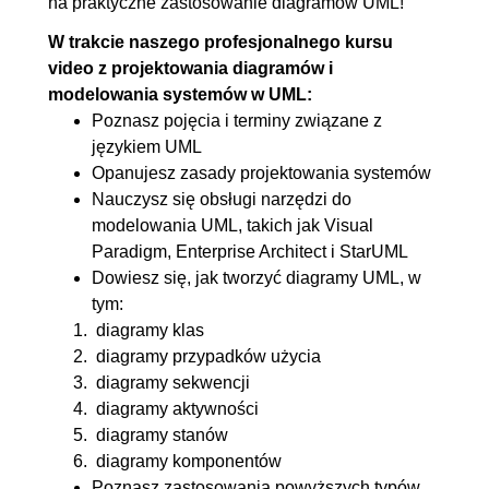
na praktyczne zastosowanie diagramów UML!
7.2. Diagram komponentów -
00:05:20
W trakcie naszego profesjonalnego kursu
przykład
video z projektowania diagramów i
modelowania systemów w UML:
7.3. Diagram komponentów -
00:06:41
Poznasz pojęcia i terminy związane z
praktyka
językiem UML
8. Diagram stanów
00:25:10
Opanujesz zasady projektowania systemów
Nauczysz się obsługi narzędzi do
8.1. Diagram stanów - teoria
OGLĄDAJ »
modelowania UML, takich jak Visual
00:08:35
Paradigm, Enterprise Architect i StarUML
8.2. Diagram stanów - przykład
00:06:42
Dowiesz się, jak tworzyć diagramy UML, w
tym:
8.3. Diagram stanów - praktyka
00:07:00
diagramy klas
8.4. Podsumowanie
00:02:53
diagramy przypadków użycia
diagramy sekwencji
diagramy aktywności
diagramy stanów
diagramy komponentów
Poznasz zastosowania powyższych typów