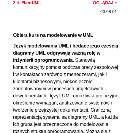
2.4. PlantUML
OGLĄDAJ »
00:08:01
3. Diagram przypadków użycia
00:39:38
3.1. Diagram przypadków
00:20:25
Obierz kurs na modelowanie w UML
użycia - teoria
Język modelowania UML i będące jego częścią
3.2. Diagram przypadków
00:05:53
diagramy UML odgrywają ważną rolę w
inżynierii oprogramowania
. Stanowią
użycia- przykład
komunikacyjny pomost podczas pracy zespołowej
3.3. Diagram przypadków
00:13:20
i w kontaktach zarówno z menedżerami, jak i
użycia- praktyka
klientami biznesowymi, niekoniecznie
zorientowanymi w procesach projektowych i
4. Diagram klas
00:43:10
deweloperskich. Język UML umożliwia precyzyjne
4.1. Diagram klas - teoria
00:19:35
określenie wymagań, analizowanie systemów i
4.2. Diagram klas - przykład
00:05:18
tworzenie przejrzystej dokumentacji. Graficzną
reprezentacją systemu są diagramy UML, a każda
4.3. Diagram klas - praktyka
00:18:17
ich grupa jest przeznaczona do modelowania
5. Diagram sekwencji
00:31:10
różnych struktur oprogramowania. Można się z