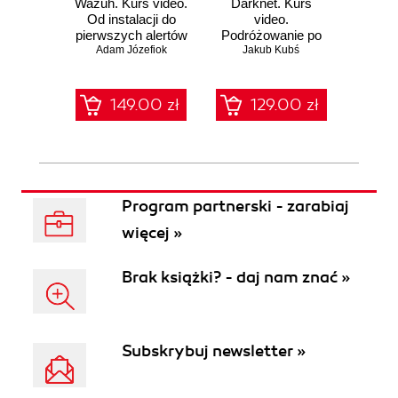
Wazuh. Kurs video.
Darknet. Kurs
Metas
Od instalacji do
video.
vid
pierwszych alertów
Podróżowanie po
pene
Adam Józefiok
ciemnej stronie
Jakub Kubś
Ad
ł
sieci
zabe
149.00 zł
129.00 zł
1
Program partnerski - zarabiaj
więcej »
Brak książki? - daj nam znać »
Subskrybuj newsletter »