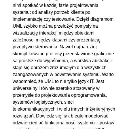
nimi spotkać w każdej fazie projektowania
5.1. Diagram sekwencji - teoria
00:12:08
systemu: od analizy potrzeb klienta po
5.2. Diagram sekwencji -
00:06:21
implementację czy testowanie. Dzięki diagramom
przykład
UML szybko można przełożyć pomysły na
wizualizację interakcji między obiektami,
5.3. Diagram sekwencji -
00:12:41
zależności między klasami czy prezentację
praktyka
przepływu sterowania. Nawet najbardziej
6. Diagram aktywności
00:24:31
skomplikowane procesy przedstawione graficznie
są prostsze do wyjaśnienia, a warstwa abstrakcji
6.1. Diagram aktywności- teoria
00:11:41
staje się obrazem zrozumiałym dla wszystkich
6.2. Diagram aktywności -
00:05:28
zaangażowanych w powstawanie systemu. Warto
przykład
wspomnieć, że UML to nie tylko język IT. Jest
uniwersalny i równie szeroko stosowany w
6.3. Diagram aktywności-
00:07:22
przemyśle do projektowania oprogramowania,
praktyka
systemów logistycznych, sieci
telekomunikacyjnych i wielu innych inżynieryjnych
7. Diagram komponentów
00:19:13
rozwiązań. Dowiedz się, jak biegle modelować i
7.1. Diagram komponentów -
00:07:12
odzwierciedlać funkcjonalności systemu – postaw
teoria